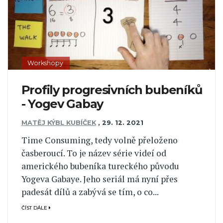
Workshopy
Profily progresivních bubeníků
- Yogev Gabay
MATĚJ KÝBL KUBÍČEK
,
29. 12. 2021
Time Consuming, tedy volně přeloženo
časberoucí. To je název série videí od
amerického bubeníka tureckého původu
Yogeva Gabaye. Jeho seriál má nyní přes
padesát dílů a zabývá se tím, o co...
ČÍST DÁLE