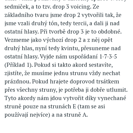
sedmiček, a to tzv. drop 3 voicing. Ze
základního tvaru jsme drop 2 vytvořili tak, že
jsme vzali druhý tón, tedy tercii, a dali ji nad
ostatní hlasy. Při tvorbě drop 3 je to obdobné.
Vezmeme jako výchozí drop 2 a z něj opět
druhý hlas, nyní tedy kvintu, přesuneme nad
ostatní hlasy. Vyjde nám uspořádaní 1-7-3-5
(Příklad 1). Pokud si takto akord sestavíte,
zjistíte, že musíme jednu strunu vždy nechat
prázdnou. Pokud hrajete doprovod trsátkem
přes všechny struny, je potřeba ji dobře utlumit.
Tyto akordy nám jdou vytvořit díky vynechané
struně pouze na strunách E (tam se asi
používají nejvíce) a na struně A.