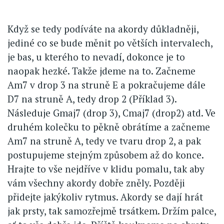
Když se tedy podíváte na akordy důkladněji,
jediné co se bude měnit po větších intervalech,
je bas, u kterého to nevadí, dokonce je to
naopak hezké. Takže jdeme na to. Začneme
Am7 v drop 3 na struně E a pokračujeme dále
D7 na struně A, tedy drop 2 (Příklad 3).
Následuje Gmaj7 (drop 3), Cmaj7 (drop2) atd. Ve
druhém kolečku to pěkně obrátíme a začneme
Am7 na struně A, tedy ve tvaru drop 2, a pak
postupujeme stejným způsobem až do konce.
Hrajte to vše nejdříve v klidu pomalu, tak aby
vám všechny akordy dobře zněly. Později
přidejte jakýkoliv rytmus. Akordy se dají hrát
jak prsty, tak samozřejmě trsátkem. Držím palce,