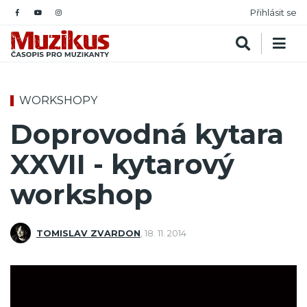
Přihlásit se
WORKSHOPY
Doprovodná kytara
XXVII - kytarový
workshop
TOMISLAV ZVARDON
,
18. 11. 2014