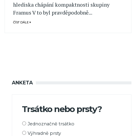
hlediska chápání kompaktnosti skupiny
Framus V to byl pravděpodobně...
ČÍST DÁLE
ANKETA
Trsátko nebo prsty?
Možnosti
Jednoznačně trsátko
výběru
Výhradně prsty