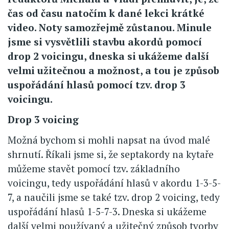
čas od času natočím k dané lekci krátké
video. Noty samozřejmě zůstanou. Minule
jsme si vysvětlili stavbu akordů pomocí
drop 2 voicingu, dneska si ukážeme další
velmi užitečnou a možnost, a tou je způsob
uspořádání hlasů pomocí tzv. drop 3
voicingu.
Drop 3 voicing
Možná bychom si mohli napsat na úvod malé
shrnutí. Říkali jsme si, že septakordy na kytaře
můžeme stavět pomocí tzv. základního
voicingu, tedy uspořádání hlasů v akordu 1-3-5-
7, a naučili jsme se také tzv. drop 2 voicing, tedy
uspořádání hlasů 1-5-7-3. Dneska si ukážeme
další velmi používaný a užitečný způsob tvorby