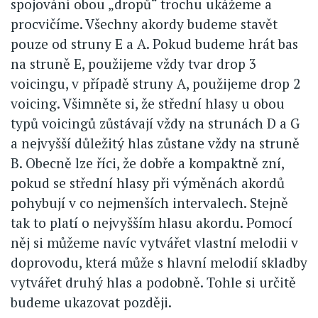
spojování obou „dropů“ trochu ukážeme a
procvičíme. Všechny akordy budeme stavět
pouze od struny E a A. Pokud budeme hrát bas
na struně E, použijeme vždy tvar drop 3
voicingu, v případě struny A, použijeme drop 2
voicing. Všimněte si, že střední hlasy u obou
typů voicingů zůstávají vždy na strunách D a G
a nejvyšší důležitý hlas zůstane vždy na struně
B. Obecně lze říci, že dobře a kompaktně zní,
pokud se střední hlasy při výměnách akordů
pohybují v co nejmenších intervalech. Stejně
tak to platí o nejvyšším hlasu akordu. Pomocí
něj si můžeme navíc vytvářet vlastní melodii v
doprovodu, která může s hlavní melodií skladby
vytvářet druhý hlas a podobně. Tohle si určitě
budeme ukazovat později.