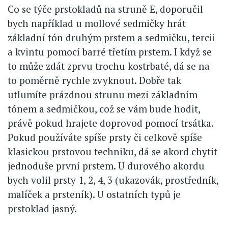
Co se týče prstokladů na struně E, doporučil
bych například u mollové sedmičky hrát
základní tón druhým prstem a sedmičku, tercii
a kvintu pomocí barré třetím prstem. I když se
to může zdát zprvu trochu kostrbaté, dá se na
to poměrně rychle zvyknout. Dobře tak
utlumíte prázdnou strunu mezi základním
tónem a sedmičkou, což se vám bude hodit,
právě pokud hrajete doprovod pomocí trsátka.
Pokud používáte spíše prsty či celkově spíše
klasickou prstovou techniku, dá se akord chytit
jednoduše první prstem. U durového akordu
bych volil prsty 1, 2, 4, 3 (ukazovák, prostředník,
malíček a prsteník). U ostatních typů je
prstoklad jasný.