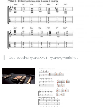
Doprovodná kytara XXVII - kytarový workshop