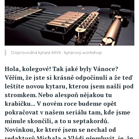
Doprovodná kytara XXVII - kytarový workshop
Hola, kolegové! Tak jaké byly Vánoce?
Věřím, že jste si krásně odpočinuli a že teď
leštíte novou kytaru, kterou jsem našli pod
stromkem. Nebo alespoň nějakou tu
krabičku... V novém roce budeme opět
pokračovat v našem seriálu tam, kde jsme
minule skončili, a to u septakordů.
Novinkou, ke které jsem se nechal od
redaktorů Michala a Vládi přemluvit, je, že