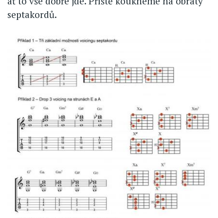
ať to vše dobře jde. Příště koukneme na obraty
septakordů.