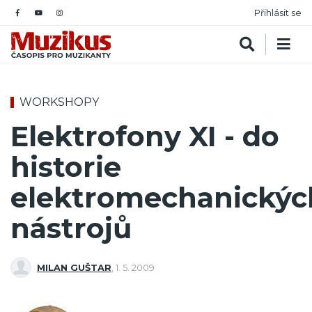
Přihlásit se
WORKSHOPY
Elektrofony XI - do
historie
elektromechanickýc
nástrojů
MILAN GUŠTAR
,
1. 5. 2009