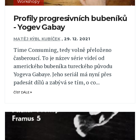
Workshopy
Profily progresivních bubeníků
- Yogev Gabay
MATĚJ KÝBL KUBÍČEK
,
29. 12. 2021
Time Consuming, tedy volně přeloženo
časberoucí. To je název série videí od
amerického bubeníka tureckého původu
Yogeva Gabaye. Jeho seriál má nyní přes
padesát dílů a zabývá se tím, o co...
ČÍST DÁLE