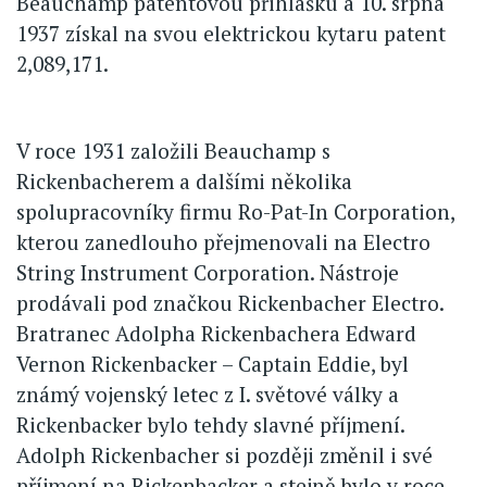
Beauchamp patentovou přihlášku a 10. srpna
1937 získal na svou elektrickou kytaru patent
2,089,171.
V roce 1931 založili Beauchamp s
Rickenbacherem a dalšími několika
spolupracovníky firmu Ro-Pat-In Corporation,
kterou zanedlouho přejmenovali na Electro
String Instrument Corporation. Nástroje
prodávali pod značkou Rickenbacher Electro.
Bratranec Adolpha Rickenbachera Edward
Vernon Rickenbacker – Captain Eddie, byl
známý vojenský letec z I. světové války a
Rickenbacker bylo tehdy slavné příjmení.
Adolph Rickenbacher si později změnil i své
příjmení na Rickenbacker a stejně bylo v roce