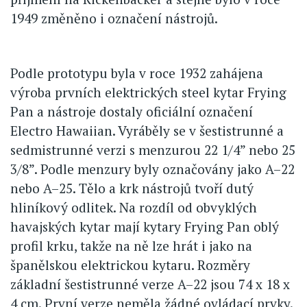
1949 změněno i označení nástrojů.
Podle prototypu byla v roce 1932 zahájena
výroba prvních elektrických steel kytar Frying
Pan a nástroje dostaly oficiální označení
Electro Hawaiian. Vyráběly se v šestistrunné a
sedmistrunné verzi s menzurou 22 1/4” nebo 25
3/8”. Podle menzury byly označovány jako A–22
nebo A–25. Tělo a krk nástrojů tvoří dutý
hliníkový odlitek. Na rozdíl od obvyklých
havajských kytar mají kytary Frying Pan oblý
profil krku, takže na ně lze hrát i jako na
španělskou elektrickou kytaru. Rozměry
základní šestistrunné verze A–22 jsou 74 x 18 x
4 cm. První verze neměla žádné ovládací prvky.