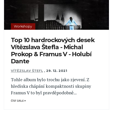
Workshopy
Top 10 hardrockových desek
Vítězslava Štefla - Michal
Prokop & Framus V - Holubí
Dante
VÍTĚZSLAV ŠTEFL
,
29. 12. 2021
Tohle album bylo trochu jako zjevení. Z
hlediska chápání kompaktnosti skupiny
Framus V to byl pravděpodobně...
ČÍST DÁLE