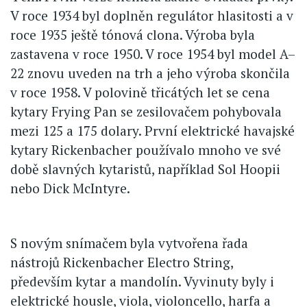
V roce 1934 byl doplněn regulátor hlasitosti a v
roce 1935 ještě tónová clona. Výroba byla
zastavena v roce 1950. V roce 1954 byl model A–
22 znovu uveden na trh a jeho výroba skončila
v roce 1958. V polovině třicátých let se cena
kytary Frying Pan se zesilovačem pohybovala
mezi 125 a 175 dolary. První elektrické havajské
kytary Rickenbacher používalo mnoho ve své
době slavných kytaristů, například Sol Hoopii
nebo Dick McIntyre.
S novým snímačem byla vytvořena řada
nástrojů Rickenbacher Electro String,
především kytar a mandolín. Vyvinuty byly i
elektrické housle, viola, violoncello, harfa a