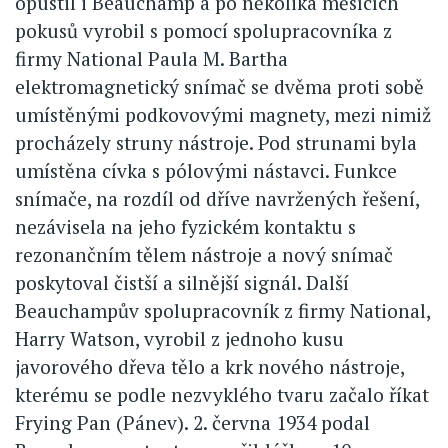
opustil i Beauchamp a po několika měsících
pokusů vyrobil s pomocí spolupracovníka z
firmy National Paula M. Bartha
elektromagnetický snímač se dvěma proti sobě
umístěnými podkovovými magnety, mezi nimiž
procházely struny nástroje. Pod strunami byla
umístěna cívka s pólovými nástavci. Funkce
snímače, na rozdíl od dříve navržených řešení,
nezávisela na jeho fyzickém kontaktu s
rezonančním tělem nástroje a nový snímač
poskytoval čistší a silnější signál. Další
Beauchampův spolupracovník z firmy National,
Harry Watson, vyrobil z jednoho kusu
javorového dřeva tělo a krk nového nástroje,
kterému se podle nezvyklého tvaru začalo říkat
Frying Pan (Pánev). 2. června 1934 podal