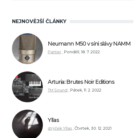
NEJNOVĚJŠÍ ČLÁNKY
Neumann M50 v síni slávy NAMM
Panter
,
Pondělí, 18. 7. 2022
Arturia: Brutes Noir Editions
TM Sound
,
Pátek, 11. 2. 2022
Yllas
strýček Yllas
,
Čtvrtek, 30. 12. 2021