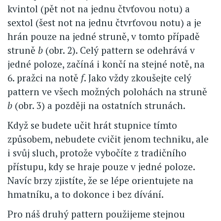
kvintol (pět not na jednu čtvťovou notu) a
sextol (šest not na jednu čtvrťovou notu) a je
hrán pouze na jedné struně, v tomto případě
struně
b
(obr. 2). Celý pattern se odehrává v
jedné poloze, začíná i končí na stejné notě, na
6. pražci na notě
f
. Jako vždy zkoušejte celý
pattern ve všech možných polohách na struně
b
(obr. 3) a později na ostatních strunách.
Když se budete učit hrát stupnice tímto
způsobem, nebudete cvičit jenom techniku, ale
i svůj sluch, protože vybočíte z tradičního
přístupu, kdy se hraje pouze v jedné poloze.
Navíc brzy zjistíte, že se lépe orientujete na
hmatníku, a to dokonce i bez dívání.
Pro náš druhý pattern použijeme stejnou