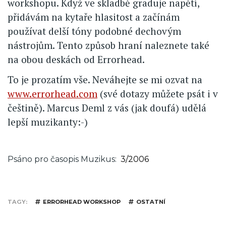
workshopu. Když ve skladbě graduje napětí,
přidávám na kytaře hlasitost a začínám
používat delší tóny podobné dechovým
nástrojům. Tento způsob hraní naleznete také
na obou deskách od Errorhead.
To je prozatím vše. Neváhejte se mi ozvat na
www.errorhead.com
(své dotazy můžete psát i v
češtině). Marcus Deml z vás (jak doufá) udělá
lepší muzikanty:-)
Psáno pro časopis Muzikus
3/2006
TAGY
ERRORHEAD WORKSHOP
OSTATNÍ