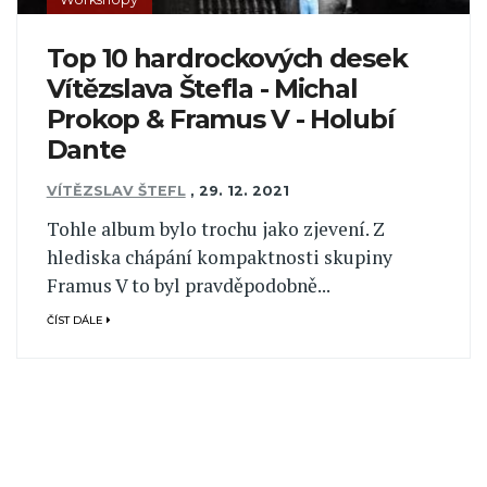
Top 10 hardrockových desek
Vítězslava Štefla - Michal
Prokop & Framus V - Holubí
Dante
VÍTĚZSLAV ŠTEFL
,
29. 12. 2021
Tohle album bylo trochu jako zjevení. Z
hlediska chápání kompaktnosti skupiny
Framus V to byl pravděpodobně...
ČÍST DÁLE