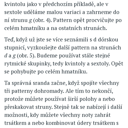
kvintolu jako v předchozím příkladě, ale v
sextole uděláme malou variaci a zahrneme do
ní strunu
g
(obr. 4). Pattern opět procvičujte po
celém hmatníku a na ostatních strunách.
Teď, když už jste se více seznámili s d dórskou
stupnicí, vyzkoušejte další pattern na strunách
d
a
g
(obr. 5). Budeme používat stále stejné
rytmické skupinky, tedy kvintoly a sextoly. Opět
se pohybujte po celém hmatníku.
Ta správná sranda začne, když spojíte všechny
tři patterny dohromady. Ale tím to nekončí,
protože můžete používat širší polohy a nebo
přeskakovat struny. Stejně tak se nabízejí i další
možnosti, kdy můžete všechny noty zahrát
trsátkem a nebo kombinovat údery trsátkem s