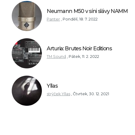
Neumann M50 v síni slávy NAMM
Panter
,
Pondělí, 18. 7. 2022
Arturia: Brutes Noir Editions
TM Sound
,
Pátek, 11. 2. 2022
Yllas
strýček Yllas
,
Čtvrtek, 30. 12. 2021