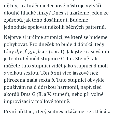
někdy, jak hráči na dechové nástroje vytváří
dlouhé hladké linky? Dnes si ukážeme jeden ze
způsobů, jak toho dosáhnout. Budeme
jednoduše spojovat několik běžných patternů.
Nejprve si určíme stupnici, ve které se budeme
pohybovat. Pro dnešek to bude d dórská, tedy
tóny
d
,
e
,
f
,
g
,
a
,
b
a
c
(obr. 1). Jak jste si asi všimli,
je to druhý mód stupnice C dur. Stejně tak
můžete tuto stupnici vidět jako stupnici d moll
s velkou sextou. Tón
b
zní více jazzově než
přirozená malá sexta
b
. Tuto stupnici obvykle
používám na d dórskou harmonii, např. sled
akordů Dma G (II. a V. stupeň), nebo při volné
improvizaci v mollové tónině.
První příklad, který si dnes ukážeme, se skládá z