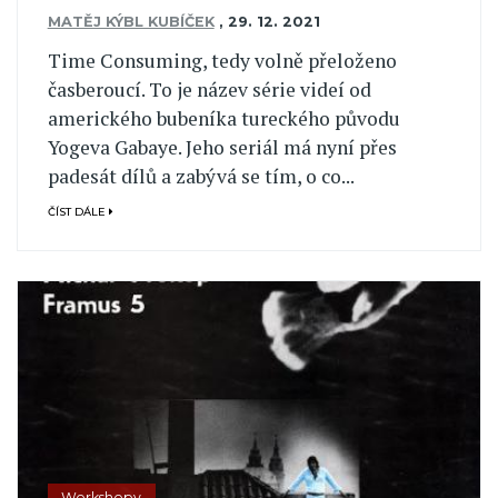
MATĚJ KÝBL KUBÍČEK
,
29. 12. 2021
Time Consuming, tedy volně přeloženo
časberoucí. To je název série videí od
amerického bubeníka tureckého původu
Yogeva Gabaye. Jeho seriál má nyní přes
padesát dílů a zabývá se tím, o co...
ČÍST DÁLE
Workshopy