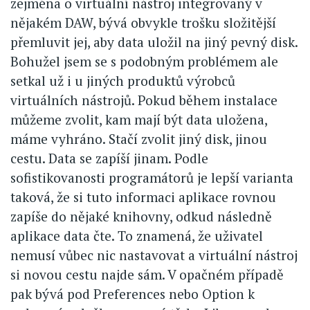
zejména o virtuální nástroj integrovaný v
nějakém DAW, bývá obvykle trošku složitější
přemluvit jej, aby data uložil na jiný pevný disk.
Bohužel jsem se s podobným problémem ale
setkal už i u jiných produktů výrobců
virtuálních nástrojů. Pokud během instalace
můžeme zvolit, kam mají být data uložena,
máme vyhráno. Stačí zvolit jiný disk, jinou
cestu. Data se zapíší jinam. Podle
sofistikovanosti programátorů je lepší varianta
taková, že si tuto informaci aplikace rovnou
zapíše do nějaké knihovny, odkud následně
aplikace data čte. To znamená, že uživatel
nemusí vůbec nic nastavovat a virtuální nástroj
si novou cestu najde sám. V opačném případě
pak bývá pod Preferences nebo Option k