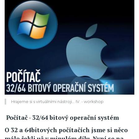
Hrajeme si s virtuálními nástroji... IV. - workshop
Počítač - 32/64 bitový operační systém
O 32 a 64bitových počítačích jsme si něco
málo řekli už v minulém dílu. Nyní se na