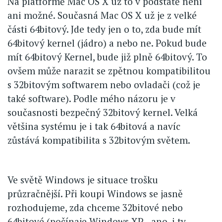
Na platformě Mac OS X už to v podstatě není
ani možné. Současná Mac OS X už je z velké
části 64bitový. Jde tedy jen o to, zda bude mít
64bitový kernel (jádro) a nebo ne. Pokud bude
mít 64bitový Kernel, bude již plně 64bitový. To
ovšem může narazit se zpětnou kompatibilitou
s 32bitovým softwarem nebo ovladači (což je
také software). Podle mého názoru je v
současnosti bezpečný 32bitový kernel. Velká
většina systému je i tak 64bitová a navíc
zůstává kompatibilita s 32bitovým světem.
Ve světě Windows je situace trošku
průzračnější. Při koupi Windows se jasně
rozhodujeme, zda chceme 32bitové nebo
64bitové (počínaje Windows XP - ano, i ty