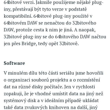
64bitové verzi. Jakmile použijeme nějaké plug-
iny, přestávají být tyto verze v podstatě
kompatibilní. 64bitové plug-iny použité v
64bitovém DAW se nenačtou do 32bitového
DAW, protože cesta k nim je jiná. A naopak,
32bitové plug-iny se do 64bitového DAW načtou
jen přes Bridge, tedy opět 32bitově.
Software
V minulém dílu této části seriálu jsme hovořili
o organizaci souborů projektu a o rozmístění
dat na různé disky počítače. Jen v rychlosti
zopakuji, že je vhodné umístit data na jiný než
systémový disk a v ideálním případě ukládat
také data zvukových knihoven na další, jiný