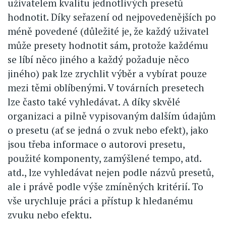
uživatelem kvalitu jednotlivých presetů
hodnotit. Díky seřazení od nejpovedenějších po
méně povedené (důležité je, že každý uživatel
může presety hodnotit sám, protože každému
se líbí něco jiného a každý požaduje něco
jiného) pak lze zrychlit výběr a vybírat pouze
mezi těmi oblíbenými. V továrních presetech
lze často také vyhledávat. A díky skvělé
organizaci a pilně vypisovaným dalším údajům
o presetu (ať se jedná o zvuk nebo efekt), jako
jsou třeba informace o autorovi presetu,
použité komponenty, zamýšlené tempo, atd.
atd., lze vyhledávat nejen podle názvů presetů,
ale i právě podle výše zmíněných kritérií. To
vše urychluje práci a přístup k hledanému
zvuku nebo efektu.