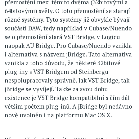
přemostění mezi těmito dvěma (32bitovými a
64bitovými) světy. O toto přemostění se starají
různé systémy. Tyto systémy již obvykle bývají
součástí DAW, tedy například v Cubase/Nuendo
se o přemostění stará VST Bridge, v Logicu
naopak AU Bridge. Pro Cubase/Nuendo vznikla
i alternativa s názvem jBridge. Tato alternativa
vznikla z toho důvodu, že některé 32bitové
plug-iny s VST Bridgem od Steinbergu
nespolupracovaly správně. Jak VST Bridge, tak
jBridge se vyvíjejí. Takže za svou dobu
existence je VST Bridge kompatibilní s čím dál
větším počtem plug-inů. A jBridge byl nedávno
nově uvolněn i na platformu Mac OS X.