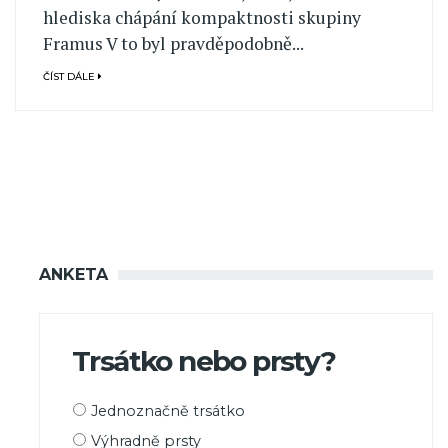
hlediska chápání kompaktnosti skupiny
Framus V to byl pravděpodobně...
ČÍST DÁLE
ANKETA
Trsátko nebo prsty?
Možnosti
Jednoznačně trsátko
výběru
Výhradně prsty