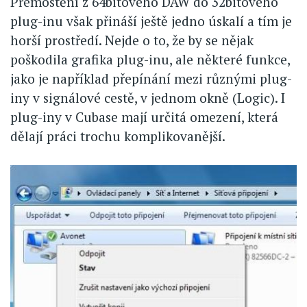
Přemostění z 64bitového DAW do 32bitového
plug-inu však přináší ještě jedno úskalí a tím je
horší prostředí. Nejde o to, že by se nějak
poškodila grafika plug-inu, ale některé funkce,
jako je například přepínání mezi různými plug-
iny v signálové cestě, v jednom okně (Logic). I
plug-iny v Cubase mají určitá omezení, která
dělají práci trochu komplikovanější.