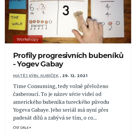
Workshopy
Profily progresivních bubeníků
- Yogev Gabay
MATĚJ KÝBL KUBÍČEK
,
29. 12. 2021
Time Consuming, tedy volně přeloženo
časberoucí. To je název série videí od
amerického bubeníka tureckého původu
Yogeva Gabaye. Jeho seriál má nyní přes
padesát dílů a zabývá se tím, o co...
ČÍST DÁLE