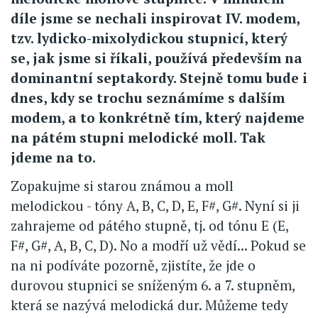
díle jsme se nechali inspirovat IV. modem,
tzv. lydicko-mixolydickou stupnicí, který
se, jak jsme si říkali, používá především na
dominantní septakordy. Stejně tomu bude i
dnes, kdy se trochu seznámíme s dalším
modem, a to konkrétně tím, který najdeme
na pátém stupni melodické moll. Tak
jdeme na to.
Zopakujme si starou známou a moll
melodickou - tóny A, B, C, D, E, F#, G#. Nyní si ji
zahrajeme od pátého stupně, tj. od tónu E (E,
F#, G#, A, B, C, D). No a modří už vědí... Pokud se
na ni podíváte pozorně, zjistíte, že jde o
durovou stupnici se sníženým 6. a 7. stupněm,
která se nazývá melodická dur. Můžeme tedy