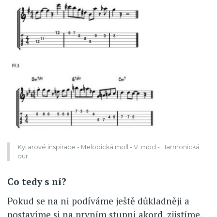
Kytarové inspirace - Melodická moll - V. mod - Harmonická
dur
Co tedy s ní?
Pokud se na ni podíváme ještě důkladněji a
postavíme si na prvním stupni akord, zjistíme,