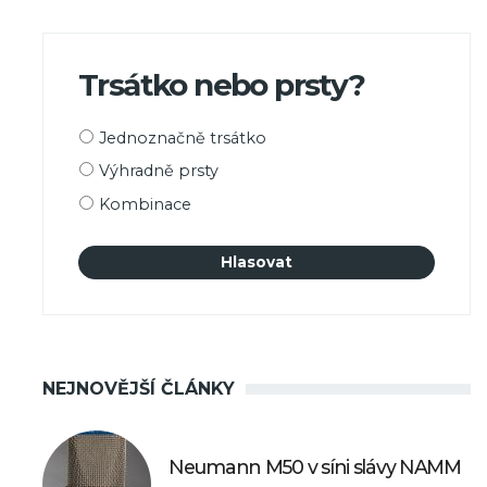
Trsátko nebo prsty?
Možnosti
Jednoznačně trsátko
výběru
Výhradně prsty
Kombinace
NEJNOVĚJŠÍ ČLÁNKY
Neumann M50 v síni slávy NAMM