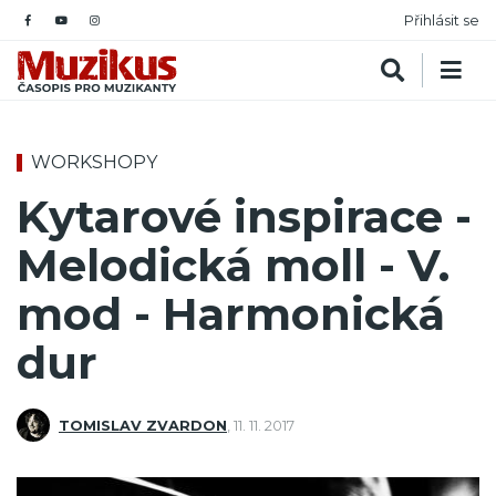
Přihlásit se
WORKSHOPY
Kytarové inspirace -
Melodická moll - V.
mod - Harmonická
dur
TOMISLAV ZVARDON
,
11. 11. 2017