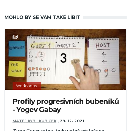
MOHLO BY SE VÁM TAKÉ LÍBIT
Workshopy
Profily progresivních bubeníků
- Yogev Gabay
MATĚJ KÝBL KUBÍČEK
,
29. 12. 2021
Time Consuming, tedy volně přeloženo