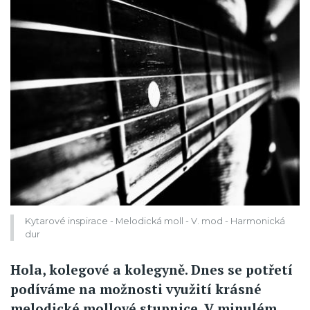
Kytarové inspirace - Melodická moll - V. mod - Harmonická
dur
Hola, kolegové a kolegyně. Dnes se potřetí
podíváme na možnosti využití krásné
melodické mollové stupnice. V minulém