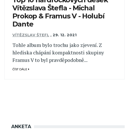
Vítězslava Štefla - Michal
Prokop & Framus V - Holubí
Dante
VÍTĚZSLAV ŠTEFL
,
29. 12. 2021
Tohle album bylo trochu jako zjevení. Z
hlediska chápání kompaktnosti skupiny
Framus V to byl pravděpodobně...
ČÍST DÁLE
ANKETA