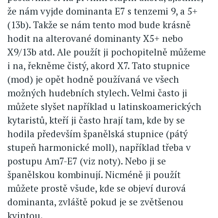
že nám vyjde dominanta E7 s tenzemi 9, a 5+
(13b). Takže se nám tento mod bude krásně
hodit na alterované dominanty X5+ nebo
X9/13b atd. Ale použít ji pochopitelně můžeme
i na, řekněme čistý, akord X7. Tato stupnice
(mod) je opět hodně používaná ve všech
možných hudebních stylech. Velmi často ji
můžete slyšet například u latinskoamerických
kytaristů, kteří ji často hrají tam, kde by se
hodila především španělská stupnice (pátý
stupeň harmonické moll), například třeba v
postupu Am7-E7 (viz noty). Nebo ji se
španělskou kombinují. Nicméně ji použít
můžete prostě všude, kde se objeví durová
dominanta, zvláště pokud je se zvětšenou
kvintou.