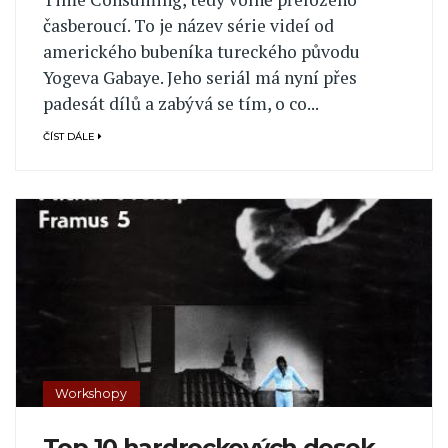
časberoucí. To je název série videí od
amerického bubeníka tureckého původu
Yogeva Gabaye. Jeho seriál má nyní přes
padesát dílů a zabývá se tím, o co...
ČÍST DÁLE
Workshopy
Top 10 hardrockových desek