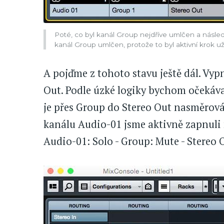
Poté, co byl kanál Group nejdříve umlčen a násle
kanál Group umlčen, protože to byl aktivní krok už
A pojďme z tohoto stavu ještě dál. Vy
Out. Podle úzké logiky bychom očekával
je přes Group do Stereo Out nasměrován
kanálu Audio-01 jsme aktivně zapnuli m
Audio-01: Solo - Group: Mute - Stereo 