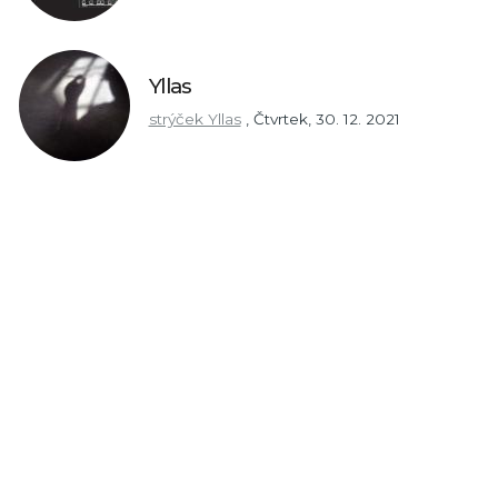
Yllas
strýček Yllas
,
Čtvrtek, 30. 12. 2021