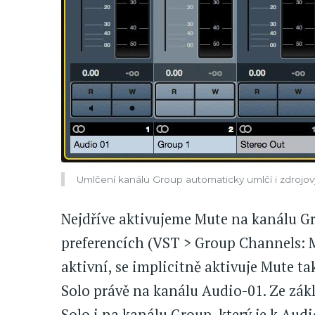
Umlčení kanálu Group automaticky umlčí i zdrojový
Nejdříve aktivujeme Mute na kanálu G
preferencích (VST > Group Channels: M
aktivní, se implicitně aktivuje Mute t
Solo právě na kanálu Audio-01. Ze zákl
Solo i na kanálu Group, který je k Audi