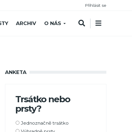
Přihlásit se
STY
ARCHIV
O NÁS
ANKETA
Trsátko nebo
prsty?
Možnosti
Jednoznačně trsátko
výběru
Výhradně prsty