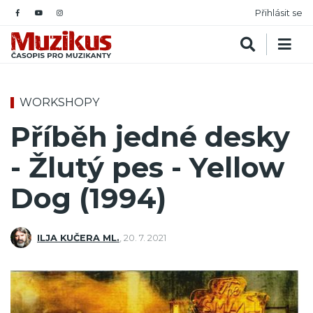
Přihlásit se
WORKSHOPY
Příběh jedné desky
- Žlutý pes - Yellow
Dog (1994)
ILJA KUČERA ML.
,
20. 7. 2021