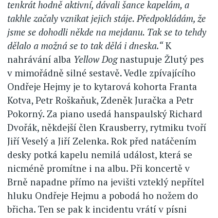
tenkrát hodně aktivní, dávali šance kapelám, a
takhle začaly vznikat jejich stáje. Předpokládám, že
jsme se dohodli někde na mejdanu. Tak se to tehdy
dělalo a možná se to tak dělá i dneska.“
K
nahrávání alba
Yellow Dog
nastupuje Žlutý pes
v mimořádně silné sestavě. Vedle zpívajícího
Ondřeje Hejmy je to kytarová kohorta Franta
Kotva, Petr Roškaňuk, Zdeněk Juračka a Petr
Pokorný. Za piano usedá hanspaulský Richard
Dvořák, někdejší člen Krausberry, rytmiku tvoří
Jiří Veselý a Jiří Zelenka. Rok před natáčením
desky potká kapelu nemilá událost, která se
nicméně promítne i na albu. Při koncertě v
Brně napadne přímo na jevišti vzteklý nepřítel
hluku Ondřeje Hejmu a pobodá ho nožem do
břicha. Ten se pak k incidentu vrátí v písni