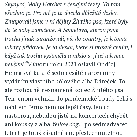
Skynyrd, Molly Hatchet s českými texty. To tam
všechno je. Pro mě je to docela důležitá deska.
Zmapovali jsme v ní dějiny Žlutého psa, které byly
do té doby zamlčené. A Sametová, kterou jsme
trochu jinak zaranžovali, víc do country, je k tomu
takový přídavek. Je to deska, které si hrozně cením, i
když tak trochu vyšuměla a nikdo si jí až tak moc
nevšiml.“V ún
oru roku 2021 oslavil Ondřej
Hejma své kulaté sedmdesáté narozeniny
vydáním vlastního sólového alba Dáreček. To
ale rozhodně neznamená konec Žlutého psa.
Ten jenom vehnán do pandemické boudy čeká s
nabitým fermanem na lepší časy. Jen co
nastanou, nebudou jistě na koncertech chybět
ani kousky z alba
Yellow dog
. I po sedmadvaceti
letech je totiž zásadní a nepřeslechnutelnou