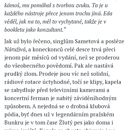
kámoš, mu pomáhal s tvorbou zvuku. Ta je u
každého nástroje přece jenom trochu jiná. Eda
věděl, jak na to, měl to vychytané, takže je v
bookletu jako konzultant.“
Jak už bylo řečeno, singlům Sametová a posléze
Náruživá
, a koneckonců celé desce trvá přeci
jenom pár měsíců od vydání, než se proderou
do všeobecného povědomí. Pak ale nastává
prudký zlom. Prodeje jsou víc než solidní,
rádiové rotace úctyhodné, točí se klipy, kapela
se zabydluje před televizními kamerami a
koncertní ferman je nabitý záviděníhodným
způsobem. A nejedná se o drobná klubová
pódia, byť dnes už v legendárním pražském
Bunkru je v tom čase Žlutý pes jako doma i