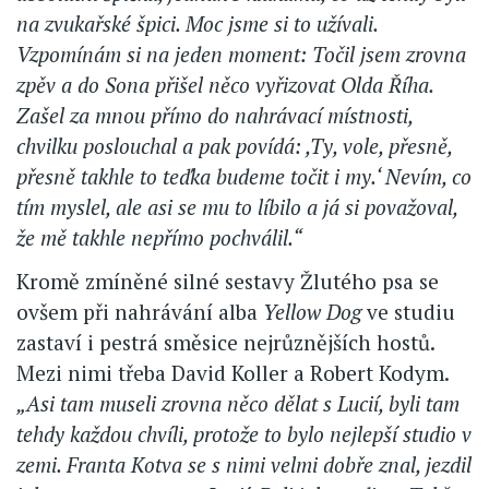
na zvukařské špici. Moc jsme si to užívali.
Vzpomínám si na jeden moment: Točil jsem zrovna
zpěv a do Sona přišel něco vyřizovat Olda Říha.
Zašel za mnou přímo do nahrávací místnosti,
chvilku poslouchal a pak povídá: ,Ty, vole, přesně,
přesně takhle to teďka budeme točit i my.‘ Nevím, co
tím myslel, ale asi se mu to líbilo a já si považoval,
že mě takhle nepřímo pochválil.“
Kromě zmíněné silné sestavy Žlutého psa se
ovšem při nahrávání alba
Yellow Dog
ve studiu
zastaví i pestrá směsice nejrůznějších hostů.
Mezi nimi třeba David Koller a Robert Kodym.
„Asi tam museli zrovna něco dělat s Lucií, byli tam
tehdy každou chvíli, protože to bylo nejlepší studio v
zemi. Franta Kotva se s nimi velmi dobře znal, jezdil