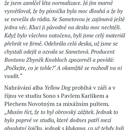
že jsem zamlčel léta normalizace. Já jim marně
vysvětloval, že by písnička byla moc dlouhá a že by
se nevešla do rádia. Se Sametovou je zajímavá ještě
jedna věc. Kluci ji původně na desku moc nechtěli.
Když bylo všechno natočeno, byli jsme celý materiál
přehrát ve firmě. Odehrála celá deska, už jsme se
chystali odejít a ozvala se Sametová. Producent
Bontonu Zbyněk Knobloch zpozorněl a povídá:
,Počkejte, co je tohle?‘ A okamžitě se rozhodl na ni
vsadit.“
Nahrávání alba
Yellow Dog
probíhá v září a v
říjnu ve studiu Sono s Pavlem Karlíkem a
Plechem Novotným za mixážním pultem.
„Musím říct, že to byl obrovský zážitek. Jednak to
bylo poprvé ve studiu, které dodnes patří mezi
absolutní špičku, jednak s klukama, co už tehdy byli