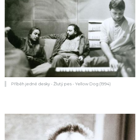
Příběh jedné desky - Žlutý pes - Yellow Dog (1994)