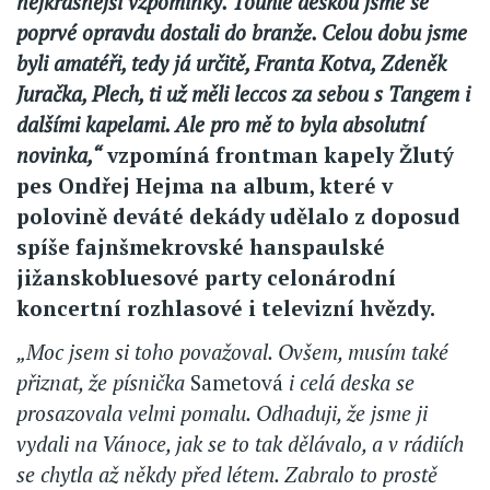
nejkrásnější vzpomínky. Touhle deskou jsme se
poprvé opravdu dostali do branže. Celou dobu jsme
byli amatéři, tedy já určitě, Franta Kotva, Zdeněk
Juračka, Plech, ti už měli leccos za sebou s Tangem i
dalšími kapelami. Ale pro mě to byla absolutní
novinka,“
vzpomíná frontman kapely Žlutý
pes Ondřej Hejma na album, které v
polovině deváté dekády udělalo z doposud
spíše fajnšmekrovské hanspaulské
jižanskobluesové party celonárodní
koncertní rozhlasové i televizní hvězdy.
„Moc jsem si toho považoval. Ovšem, musím také
přiznat, že písnička
Sametová
i celá deska se
prosazovala velmi pomalu. Odhaduji, že jsme ji
vydali na Vánoce, jak se to tak dělávalo, a v rádiích
se chytla až někdy před létem. Zabralo to prostě