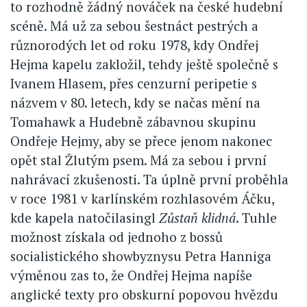
to rozhodně žádný nováček na české hudební
scéně. Má už za sebou šestnáct pestrých a
různorodých let od roku 1978, kdy Ondřej
Hejma kapelu zakložil, tehdy ještě společně s
Ivanem Hlasem, přes cenzurní peripetie s
názvem v 80. letech, kdy se načas mění na
Tomahawk a Hudebně zábavnou skupinu
Ondřeje Hejmy, aby se přece jenom nakonec
opět stal Žlutým psem. Má za sebou i první
nahrávací zkušenosti. Ta úplně první proběhla
v roce 1981 v karlínském rozhlasovém Áčku,
kde kapela natočilasingl
Zůstaň klidná
. Tuhle
možnost získala od jednoho z bossů
socialistického showbyznysu Petra Hanniga
výměnou zas to, že Ondřej Hejma napíše
anglické texty pro obskurní popovou hvězdu