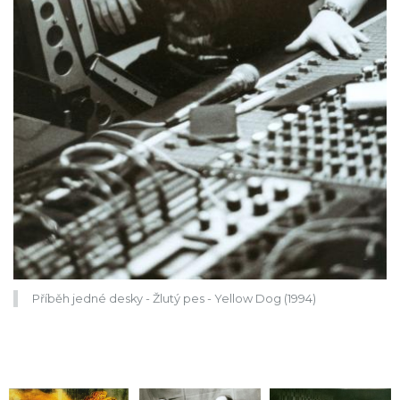
Příběh jedné desky - Žlutý pes - Yellow Dog (1994)