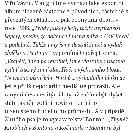
Víťu Vávru. V angličtině vychází také exportní
album složené částečně z původních, částečně z
převzatých skladeb, a pak eponymní debut v
roce 1988.
„Tehdy pukaly ledy, točily nejrůznější
kapely, mysím, že dokonce i Jasná páka a CaK Vocal
a podobně. Takže i my jsme dostali šanci a vydali
elpíčko u Pantonu,“
vzpomíná Ondřej Hejma.
„Vzápětí, hned po revoluci, jsme vlastníma rukama
vydali takový samizdat, Hoši z východního bloku.
“Nicméně písničkám Hochů z východního blok
u se
ještě příliš nepodařilo mediálně prorazit. Ale
ranými devadesátými lety už začíná být slyšet
stále jasněji volání nově se rodícího
tuzemského hudebního průmyslu. A v případě
Žlutého psa je to vydavatelství Bonton.
„Zbyněk
Knobloch v Bontonu a Kočandrle v Monitoru byli