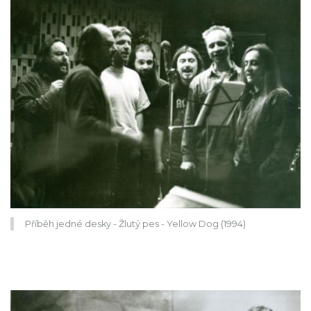
Příběh jedné desky - Žlutý pes - Yellow Dog (1994)