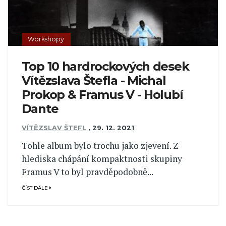
Workshopy
Top 10 hardrockových desek
Vítězslava Štefla - Michal
Prokop & Framus V - Holubí
Dante
VÍTĚZSLAV ŠTEFL
,
29. 12. 2021
Tohle album bylo trochu jako zjevení. Z
hlediska chápání kompaktnosti skupiny
Framus V to byl pravděpodobně...
ČÍST DÁLE