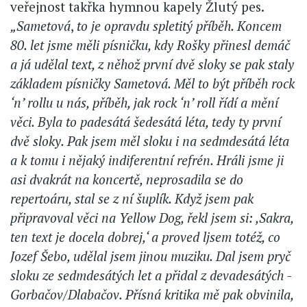
veřejnost takřka hymnou kapely Žlutý pes.
„Sametová
,
to je opravdu spletitý příběh. Koncem
80. let jsme měli písničku, kdy Rošky přinesl demáč
a já udělal text, z něhož první dvě sloky se pak staly
základem písničky Sametová. Měl to být příběh rock
‘n’ rollu u nás, příběh, jak rock ‘n’ roll řídí a mění
věci. Byla to padesátá šedesátá léta, tedy ty první
dvě sloky. Pak jsem měl sloku i na sedmdesátá léta
a k tomu i nějaký indiferentní refrén. Hráli jsme ji
asi dvakrát na koncertě, neprosadila se do
repertoáru, stal se z ní šuplík. Když jsem pak
připravoval věci na Yellow Dog, řekl jsem si: ,Sakra,
ten text je docela dobrej,‘ a proved ljsem totéž, co
Jozef Šebo, udělal jsem jinou muziku. Dal jsem pryč
sloku ze sedmdesátých let a přidal z devadesátých -
Gorbačov/Dlabačov. Přísná kritika mě pak obvinila,