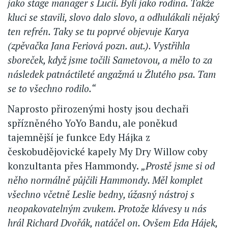
jako stage manager s Lucií. Byli jako rodina. Takže
kluci se stavili, slovo dalo slovo, a odhulákali nějaký
ten refrén. Taky se tu poprvé objevuje Karya
(zpěvačka Jana Feriová pozn. aut.). Vystřihla
sboreček, když jsme točili Sametovou, a mělo to za
následek patnáctileté angažmá u Žlutého psa. Tam
se to všechno rodilo.“
Naprosto přirozenými hosty jsou dechaři
spřízněného YoYo Bandu, ale poněkud
tajemnější je funkce Edy Hájka z
českobudějovické kapely My Dry Willow coby
konzultanta přes Hammondy.
„Prostě jsme si od
něho normálně půjčili Hammondy. Měl komplet
všechno včetně Leslie bedny, úžasný nástroj s
neopakovatelným zvukem. Protože klávesy u nás
hrál Richard Dvořák, natáčel on. Ovšem Eda Hájek,