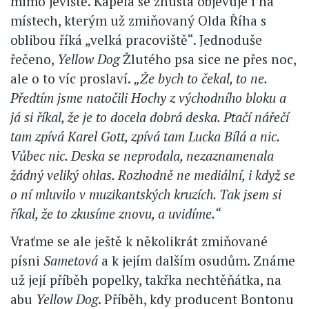
mimo jeviště. Kapela se zhusta objevuje i na
místech, kterým už zmiňovaný Olda Říha s
oblibou říká „velká pracoviště“. Jednoduše
řečeno,
Yellow Dog
Žlutého psa sice ne přes noc,
ale o to víc proslaví.
„Že bych to čekal, to ne.
Předtím jsme natočili Hochy z východního bloku a
já si říkal, že je to docela dobrá deska. Ptačí nářečí
tam zpívá Karel Gott, zpívá tam Lucka Bílá a nic.
Vůbec nic. Deska se neprodala, nezaznamenala
žádný veliký ohlas. Rozhodně ne mediální, i když se
o ní mluvilo v muzikantských kruzích. Tak jsem si
říkal, že to zkusíme znovu, a uvidíme.“
Vraťme se ale ještě k několikrát zmiňované
písni
Sametová
a k jejím dalším osudům. Známe
už její příběh popelky, takřka nechtěňátka, na
abu
Yellow Dog
. Příběh, kdy producent Bontonu