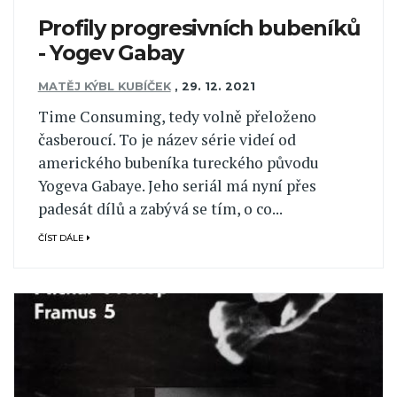
Profily progresivních bubeníků
- Yogev Gabay
MATĚJ KÝBL KUBÍČEK
,
29. 12. 2021
Time Consuming, tedy volně přeloženo
časberoucí. To je název série videí od
amerického bubeníka tureckého původu
Yogeva Gabaye. Jeho seriál má nyní přes
padesát dílů a zabývá se tím, o co...
ČÍST DÁLE