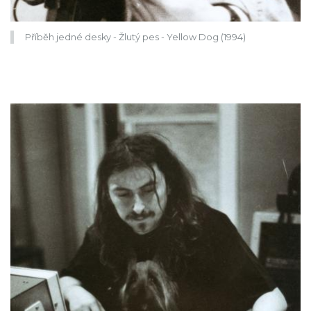
Příběh jedné desky - Žlutý pes - Yellow Dog (1994)