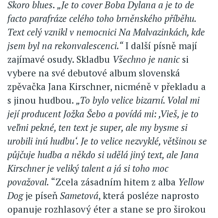
Skoro blues
.
„Je to cover Boba Dylana a je to de
facto parafráze celého toho brněnského příběhu.
Text celý vznikl v nemocnici Na Malvazinkách, kde
jsem byl na rekonvalescenci.“
I další písně mají
zajímavé osudy. Skladbu
Všechno je nanic
si
vybere na své debutové album slovenská
zpěvačka Jana Kirschner, nicméně v překladu a
s jinou hudbou.
„To bylo velice bizarní. Volal mi
její producent Jožka Šebo a povídá mi: ,Vieš, je to
veľmi pekné, ten text je super, ale my bysme si
urobili inú hudbu‘. Je to velice nezvyklé, většinou se
půjčuje hudba a někdo si udělá jiný text, ale Jana
Kirschner je veliký talent a já si toho moc
považoval.
“Zcela zásadním hitem z alba
Yellow
Dog
je píseň
Sametová
, která posléze naprosto
opanuje rozhlasový éter a stane se pro širokou