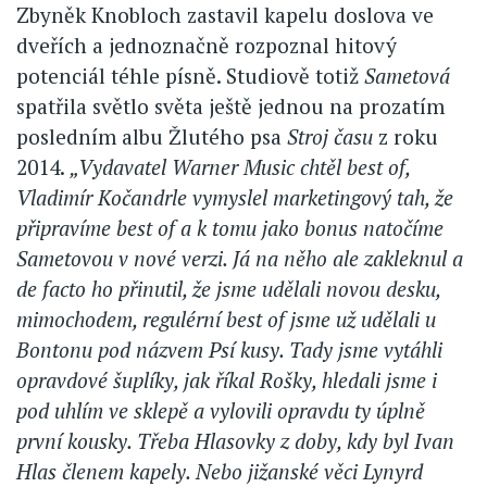
Zbyněk Knobloch zastavil kapelu doslova ve
dveřích a jednoznačně rozpoznal hitový
potenciál téhle písně. Studiově totiž
Sametová
spatřila světlo světa ještě jednou na prozatím
posledním albu Žlutého psa
Stroj času
z roku
2014.
„Vydavatel Warner Music chtěl best of,
Vladimír Kočandrle vymyslel marketingový tah, že
připravíme best of a k tomu jako bonus natočíme
Sametovou v nové verzi. Já na něho ale zakleknul a
de facto ho přinutil, že jsme udělali novou desku,
mimochodem, regulérní best of jsme už udělali u
Bontonu pod názvem Psí kusy. Tady jsme vytáhli
opravdové šuplíky, jak říkal Rošky, hledali jsme i
pod uhlím ve sklepě a vylovili opravdu ty úplně
první kousky. Třeba Hlasovky z doby, kdy byl Ivan
Hlas členem kapely. Nebo jižanské věci Lynyrd