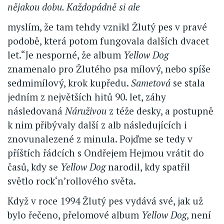
nějakou dobu. Každopádně si ale
myslím, že tam tehdy vznikl Žlutý pes v pravé
podobě, která potom fungovala dalších dvacet
let.“Je nesporné, že album
Yellow Dog
znamenalo pro Žlutého psa mílový, nebo spíše
sedmimílový, krok kupředu.
Sametová
se stala
jedním z největších hitů 90. let, záhy
následovaná
Náruživou
z téže desky, a postupně
k nim přibývaly další z alb následujících i
znovunalezené z minula. Pojďme se tedy v
příštích řádcích s Ondřejem Hejmou vrátit do
časů, kdy se
Yellow Dog
narodil, kdy spatřil
světlo rock‘n’rollového světa.
Když v roce 1994 Žlutý pes vydává své, jak už
bylo řečeno, přelomové album
Yellow Dog
, není