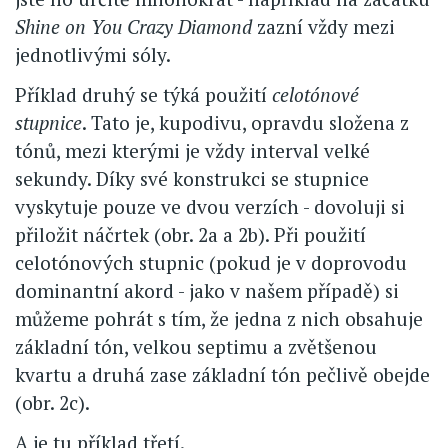
Shine on You Crazy Diamond
zazní vždy mezi
jednotlivými sóly.
Příklad druhý se týká použití
celotónové
stupnice
. Tato je, kupodivu, opravdu složena z
tónů, mezi kterými je vždy interval velké
sekundy. Díky své konstrukci se stupnice
vyskytuje pouze ve dvou verzích - dovoluji si
přiložit náčrtek (obr. 2a a 2b). Při použití
celotónových stupnic (pokud je v doprovodu
dominantní akord - jako v našem případě) si
můžeme pohrát s tím, že jedna z nich obsahuje
základní tón, velkou septimu a zvětšenou
kvartu a druhá zase základní tón pečlivě obejde
(obr. 2c).
A je tu příklad třetí.