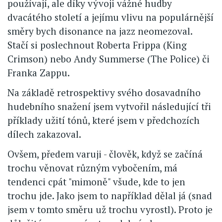
používají, ale díky vývoji vážné hudby
dvacátého století a jejímu vlivu na populárnější
směry bych disonance na jazz neomezoval.
Stačí si poslechnout Roberta Frippa (King
Crimson) nebo Andy Summerse (The Police) či
Franka Zappu.
Na základě retrospektivy svého dosavadního
hudebního snažení jsem vytvořil následující tři
příklady užití tónů, které jsem v předchozích
dílech zakazoval.
Ovšem, předem varuji - člověk, když se začíná
trochu věnovat různým vybočením, má
tendenci cpát "mimoně" všude, kde to jen
trochu jde. Jako jsem to například dělal já (snad
jsem v tomto směru už trochu vyrostl). Proto je