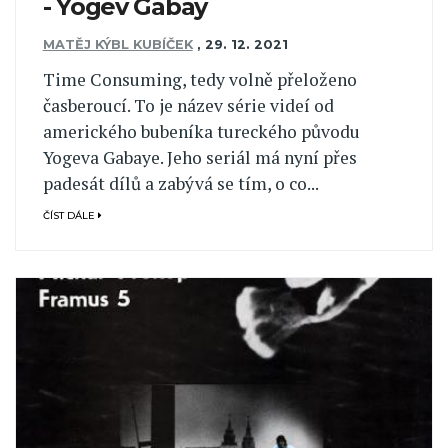
- Yogev Gabay
MATĚJ KÝBL KUBÍČEK
,
29. 12. 2021
Time Consuming, tedy volně přeloženo
časberoucí. To je název série videí od
amerického bubeníka tureckého původu
Yogeva Gabaye. Jeho seriál má nyní přes
padesát dílů a zabývá se tím, o co...
ČÍST DÁLE