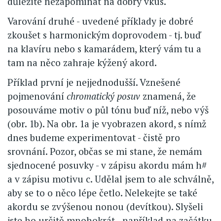
důležité nezapomínat na dobrý vkus.
Varování druhé - uvedené příklady je dobré
zkoušet s harmonickým doprovodem - tj. buď
na klavíru nebo s kamarádem, který vám tu a
tam na něco zahraje kýžený akord.
Příklad první je nejjednodušší. Vznešené
pojmenování
chromatický posuv
znamená, že
posouváme motiv o půl tónu buď níž, nebo výš
(obr. 1b). Na obr. 1a je vyobrazen akord, s nímž
dnes budeme experimentovat - čistě pro
srovnání. Pozor, občas se mi stane, že nemám
sjednocené posuvky - v zápisu akordu mám h#
a v zápisu motivu c. Udělal jsem to ale schválně,
aby se to o něco lépe četlo. Nelekejte se také
akordu se zvýšenou nonou (devítkou). Slyšeli
jste ho určitě mnohokrát - například na začátku