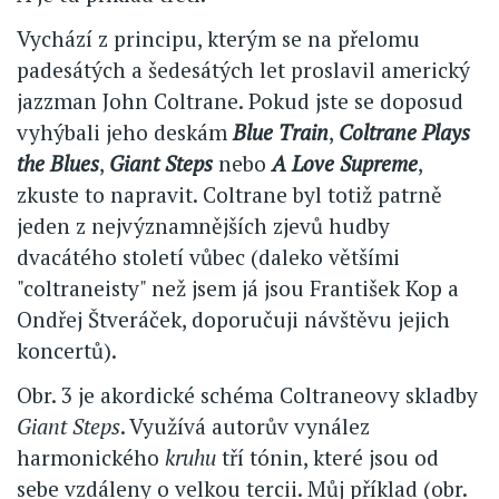
Vychází z principu, kterým se na přelomu
padesátých a šedesátých let proslavil americký
jazzman John Coltrane. Pokud jste se doposud
vyhýbali jeho deskám
Blue Train
,
Coltrane Plays
the Blues
,
Giant Steps
nebo
A Love Supreme
,
zkuste to napravit. Coltrane byl totiž patrně
jeden z nejvýznamnějších zjevů hudby
dvacátého století vůbec (daleko většími
"coltraneisty" než jsem já jsou František Kop a
Ondřej Štveráček, doporučuji návštěvu jejich
koncertů).
Obr. 3 je akordické schéma Coltraneovy skladby
Giant Steps
. Využívá autorův vynález
harmonického
kruhu
tří tónin, které jsou od
sebe vzdáleny o velkou tercii. Můj příklad (obr.