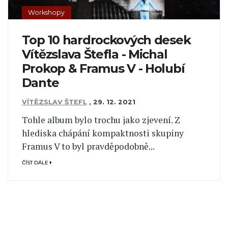
Workshopy
Top 10 hardrockových desek
Vítězslava Štefla - Michal
Prokop & Framus V - Holubí
Dante
VÍTĚZSLAV ŠTEFL
,
29. 12. 2021
Tohle album bylo trochu jako zjevení. Z
hlediska chápání kompaktnosti skupiny
Framus V to byl pravděpodobně...
ČÍST DÁLE