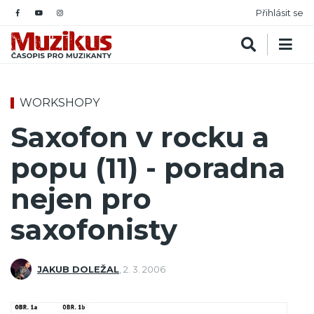
Přihlásit se
WORKSHOPY
Saxofon v rocku a
popu (11) - poradna
nejen pro
saxofonisty
JAKUB DOLEŽAL
,
2. 3. 2006