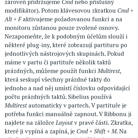
zároveň přidržujeme
Cmd
nebo příslušný
modifikátor). Potom klávesovou zkratkou
Cmd +
Alt + F
aktivujeme požadovanou funkci a na
monitoru zůstanou pouze zvolené osnovy.
Nezapomeňte, že k podobným účelům slouží i
některé plug-iny, které zobrazují partituru po
jednotlivých nástrojových skupinách. Pokud
máme v partu či partituře několik taktů
prázdných, můžeme použít funkci
Multirest
,
která seskupí všechny prázdné takty do
jednoho a nad něj umístí číslovku odpovídající
počtu prázdných taktů. Sibelius používá
Multirest
automaticky v partech. V partituře je
potřeba funkci manuálně zapnout. V Ribbonu ji
najdete na záložce
Layout
v pravé části. Zkratka,
které ji vypíná a zapíná, je
Cmd + Shift + M
. Na