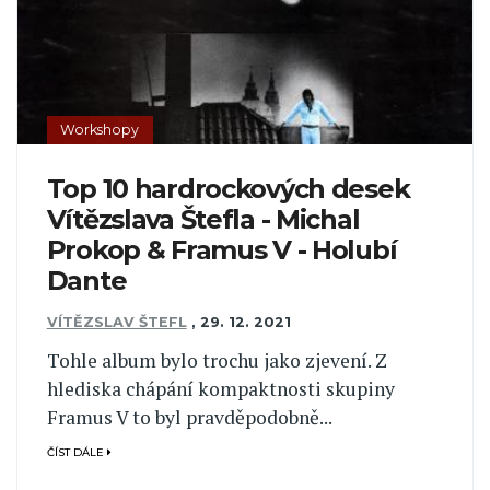
Workshopy
Top 10 hardrockových desek
Vítězslava Štefla - Michal
Prokop & Framus V - Holubí
Dante
VÍTĚZSLAV ŠTEFL
,
29. 12. 2021
Tohle album bylo trochu jako zjevení. Z
hlediska chápání kompaktnosti skupiny
Framus V to byl pravděpodobně...
ČÍST DÁLE