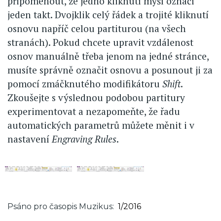
připomenout, že jedno kliknutí myší označí
jeden takt. Dvojklik celý řádek a trojité kliknutí
osnovu napříč celou partiturou (na všech
stranách). Pokud chcete upravit vzdálenost
osnov manuálně třeba jenom na jedné stránce,
musíte správně označit osnovu a posunout ji za
pomocí zmáčknutého modifikátoru
Shift
.
Zkoušejte s výslednou podobou partitury
experimentovat a nezapomeňte, že řadu
automatických parametrů můžete měnit i v
nastavení
Engraving Rules
.
Psáno pro časopis Muzikus
1/2016