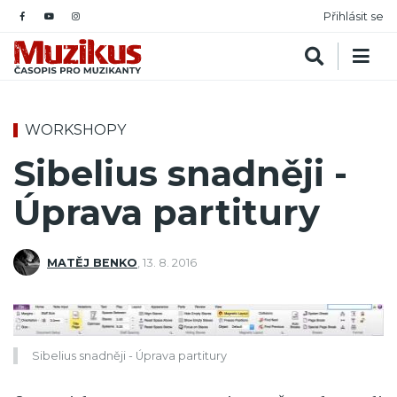
Přihlásit se
WORKSHOPY
Sibelius snadněji -
Úprava partitury
MATĚJ BENKO
,
13. 8. 2016
Sibelius snadněji - Úprava partitury