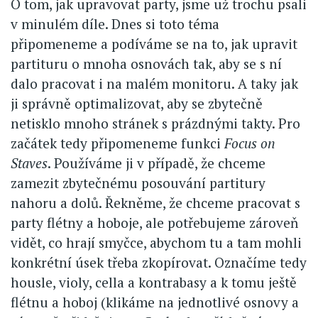
O tom, jak upravovat party, jsme už trochu psali
v minulém díle. Dnes si toto téma
připomeneme a podíváme se na to, jak upravit
partituru o mnoha osnovách tak, aby se s ní
dalo pracovat i na malém monitoru. A taky jak
ji správně optimalizovat, aby se zbytečně
netisklo mnoho stránek s prázdnými takty. Pro
začátek tedy připomeneme funkci
Focus on
Staves
. Používáme ji v případě, že chceme
zamezit zbytečnému posouvání partitury
nahoru a dolů. Řekněme, že chceme pracovat s
party flétny a hoboje, ale potřebujeme zároveň
vidět, co hrají smyčce, abychom tu a tam mohli
konkrétní úsek třeba zkopírovat. Označíme tedy
housle, violy, cella a kontrabasy a k tomu ještě
flétnu a hoboj (klikáme na jednotlivé osnovy a