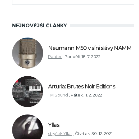
NEJNOVĚJŠÍ ČLÁNKY
Neumann M50 v síni slávy NAMM
Panter
,
Pondělí, 18. 7. 2022
Arturia: Brutes Noir Editions
TM Sound
,
Pátek, 11. 2. 2022
Yllas
strýček Yllas
,
Čtvrtek, 30. 12. 2021