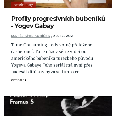
Workshopy
Profily progresivních bubeníků
- Yogev Gabay
MATĚJ KÝBL KUBÍČEK
,
29. 12. 2021
Time Consuming, tedy volně přeloženo
časberoucí. To je název série videí od
amerického bubeníka tureckého původu
Yogeva Gabaye. Jeho seriál má nyní přes
padesát dílů a zabývá se tím, o co...
ČÍST DÁLE