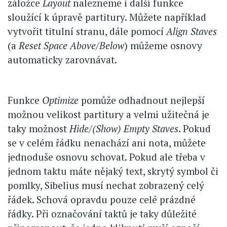
záložce
Layout
nalezneme i další funkce
sloužící k úpravě partitury. Můžete například
vytvořit titulní stranu, dále pomocí
Align Staves
(a
Reset Space Above/Below
) můžeme osnovy
automaticky zarovnávat.
Funkce
Optimize
pomůže odhadnout nejlepší
možnou velikost partitury a velmi užitečná je
taky možnost
Hide/(Show) Empty Staves
. Pokud
se v celém řádku nenachází ani nota, můžete
jednoduše osnovu schovat. Pokud ale třeba v
jednom taktu máte nějaký text, skrytý symbol či
pomlky, Sibelius musí nechat zobrazený celý
řádek. Schová opravdu pouze celé prázdné
řádky. Při označování taktů je taky důležité