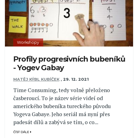
Workshopy
Profily progresivních bubeníků
- Yogev Gabay
MATĚJ KÝBL KUBÍČEK
,
29. 12. 2021
Time Consuming, tedy volně přeloženo
časberoucí. To je název série videí od
amerického bubeníka tureckého původu
Yogeva Gabaye. Jeho seriál má nyní přes
padesát dílů a zabývá se tím, o co...
ČÍST DÁLE