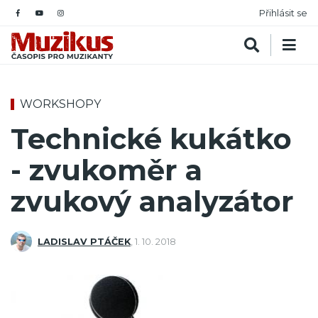
Přihlásit se
WORKSHOPY
Technické kukátko
- zvukoměr a
zvukový analyzátor
LADISLAV PTÁČEK
,
1. 10. 2018