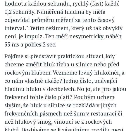
hodnotu každou sekundu, rychlý (fast) každé
0,2 sekundy. Naměřená hladina by měla
odpovídat průměru měření za tento časový
interval. Třetím režimem, který už tak obvyklý
není, je impulz. Ten měří nesymetricky, náběh
35 ms a pokles 2 sec.
Pojďme si představit praktickou situaci, kdy
chceme změřit hluk třeba u silnice nebo před
rockovým klubem. Vezmeme levný hlukoměr, a
co nám vlastně ukáže? Jedno číslo, udávající
hladinu hluku v decibelech. No jo, ale pro jakou
frekvenci tohle číslo platí? Pouhým uchem
slyším, že hluk u silnice se rozkládá v jiných
frekvenčních pásmech než šum v restauraci či
než hlukový smog, vinoucí se z rockových
klubů. Dostáváme se k zásadnímu rozdílu mezi