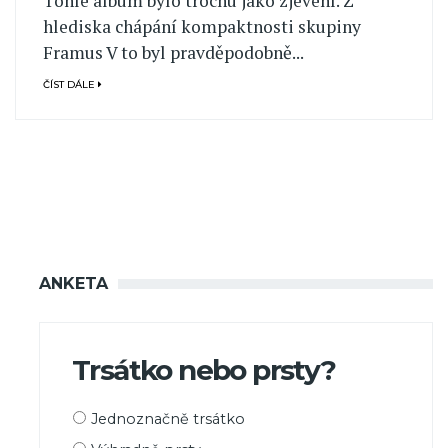
Tohle album bylo trochu jako zjevení. Z
hlediska chápání kompaktnosti skupiny
Framus V to byl pravděpodobně...
ČÍST DÁLE
ANKETA
Trsátko nebo prsty?
Možnosti
Jednoznačně trsátko
výběru