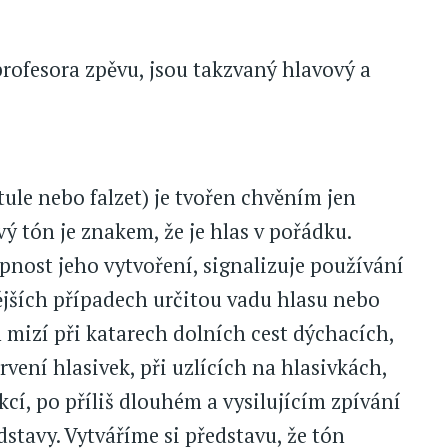
 profesora zpěvu, jsou takzvaný hlavový a
ule nebo falzet) je tvořen chvěním jen
ý tón je znakem, že je hlas v pořádku.
nost jeho vytvoření, signalizuje používání
ějších případech určitou vadu hlasu nebo
mizí při katarech dolních cest dýchacích,
ení hlasivek, při uzlících na hlasivkách,
cí, po příliš dlouhém a vysilujícím zpívání
stavy. Vytváříme si představu, že tón