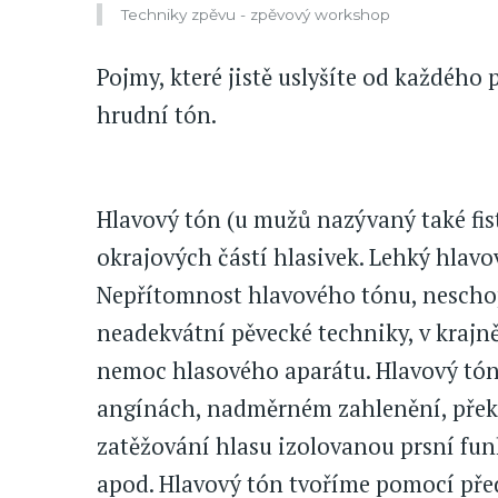
Techniky zpěvu - zpěvový workshop
Pojmy, které jistě uslyšíte od každého
hrudní tón.
Hlavový tón (u mužů nazývaný také fist
okrajových částí hlasivek. Lehký hlavov
Nepřítomnost hlavového tónu, neschop
neadekvátní pěvecké techniky, v krajn
nemoc hlasového aparátu. Hlavový tón 
angínách, nadměrném zahlenění, překrv
zatěžování hlasu izolovanou prsní funk
apod. Hlavový tón tvoříme pomocí před