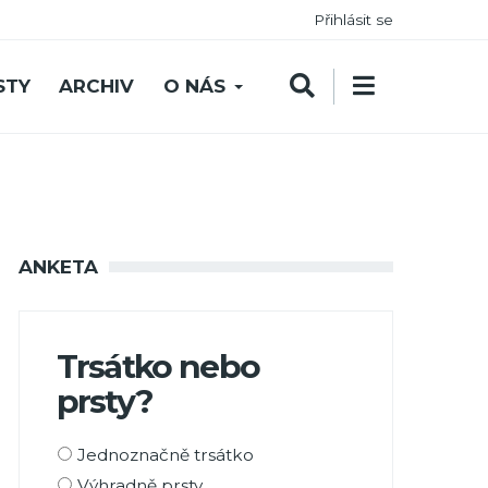
Přihlásit se
STY
ARCHIV
O NÁS
ANKETA
Trsátko nebo
prsty?
Možnosti
Jednoznačně trsátko
výběru
Výhradně prsty