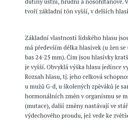
dutiny ústní, hrudní a nosohltanové. V
tvoří základní tón vyšší, v delších hl
Základní vlastnosti lidského hlasu jso
má především délka hlasivek (u žen s
bas 24-25 mm). Čím jsou hlasivky kratš
je vyšší. Obvyklá výška hlasu jedince
Rozsah hlasu, tj. jeho celková schopnos
u mužů G-d, u školených zpěváků je sa
hormonálních změn v organismu se mě
(mutace), další změny nastávají ve stář
výdechového proudu, jež vede ke zvětš