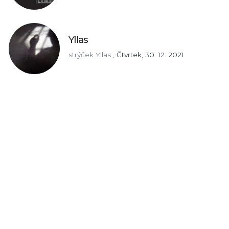
Yllas
strýček Yllas
,
Čtvrtek, 30. 12. 2021