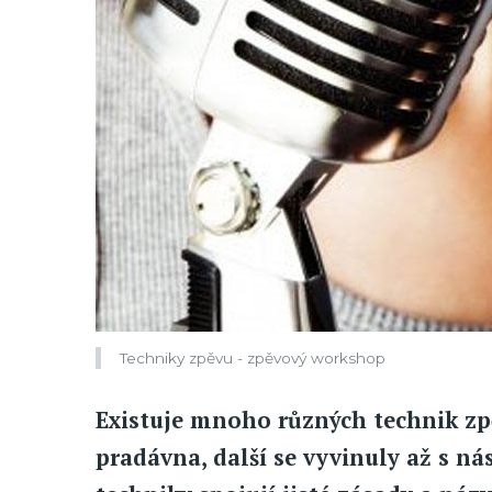
Techniky zpěvu - zpěvový workshop
Existuje mnoho různých technik zpě
pradávna, další se vyvinuly až s n