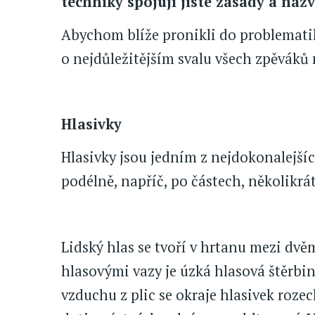
techniky spojují jisté zásady a názv
Abychom blíže pronikli do problematik
o nejdůležitějším svalu všech zpěváků n
Hlasivky
Hlasivky jsou jedním z nejdokonalejšíc
podélně, napříč, po částech, několikrát
Lidský hlas se tvoří v hrtanu mezi dvě
hlasovými vazy je úzká hlasová štěrbi
vzduchu z plic se okraje hlasivek rozec