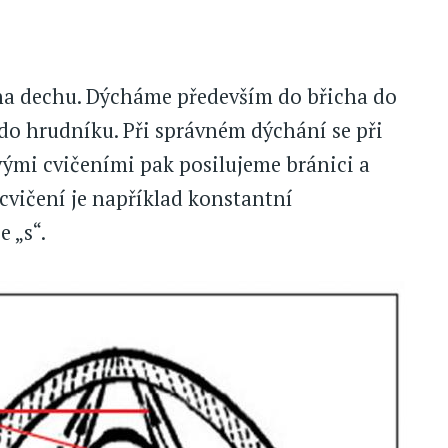
 na dechu. Dýcháme především do břicha do
o hrudníku. Při správném dýchání se při
mi cvičeními pak posilujeme bránici a
cvičení je například konstantní
 „s“.