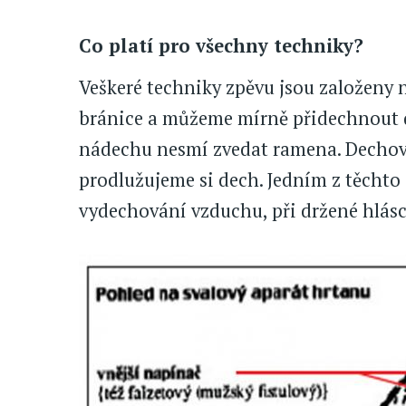
Co platí pro všechny techniky?
Veškeré techniky zpěvu jsou založeny
bránice a můžeme mírně přidechnout d
nádechu nesmí zvedat ramena. Dechový
prodlužujeme si dech. Jedním z těchto 
vydechování vzduchu, při držené hlásce