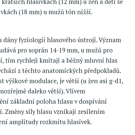
 kratších hlasivkách (12 mm) u žen a dětí se
asivkách (18 mm) u mužů tón nižší.
u dány fyziologií hlasového ústrojí. Význam
e udává pro soprán 14-19 mm, u mužů pro
í, tím rychleji kmitají a běžný mluvní hlas
 vychází z těchto anatomických předpokladů.
t výškové modulace, je větší (u žen asi g-d1,
mozřejmě daleko větší). Vlivem
ní základní poloha hlasu v dospívání
í. Změny síly hlasu vznikají zesílením
ení amplitudy rozkmitu hlasivek.