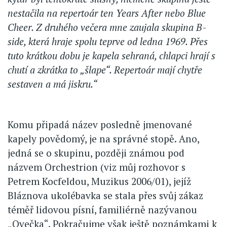
nestačila na repertoár ten Years After nebo Blue
Cheer. Z druhého večera mne zaujala skupina B-
side, která hraje spolu teprve od ledna 1969. Přes
tuto krátkou dobu je kapela sehraná, chlapci hrají s
chutí a zkrátka to „šlape“. Repertoár mají chytře
sestaven a má jiskru.“
Komu připadá název posledně jmenované
kapely povědomý, je na správné stopě. Ano,
jedná se o skupinu, později známou pod
názvem Orchestrion (viz můj rozhovor s
Petrem Kocfeldou, Muzikus 2006/01), jejíž
Bláznova ukolébavka se stala přes svůj zákaz
téměř lidovou písní, familiérně nazývanou
„Ovečka“. Pokračujme však ještě poznámkami k