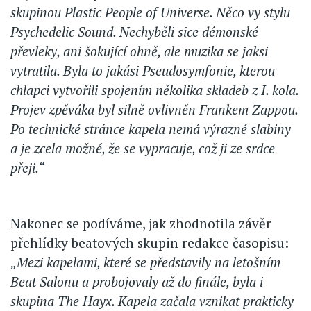
skupinou Plastic People of Universe. Něco vy stylu
Psychedelic Sound. Nechyběli sice démonské
převleky, ani šokující ohně, ale muzika se jaksi
vytratila. Byla to jakási Pseudosymfonie, kterou
chlapci vytvořili spojením několika skladeb z I. kola.
Projev zpěváka byl silně ovlivněn Frankem Zappou.
Po technické stránce kapela nemá výrazné slabiny
a je zcela možné, že se vypracuje, což ji ze srdce
přeji.“
Nakonec se podíváme, jak zhodnotila závěr
přehlídky beatových skupin redakce časopisu:
„Mezi kapelami, které se představily na letošním
Beat Salonu a probojovaly až do finále, byla i
skupina The Hayx. Kapela začala vznikat prakticky