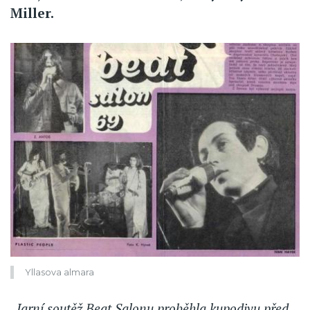
Miller.
Yllasova almara
„Jarní soutěž Beat Salonu proběhla kupodivu před