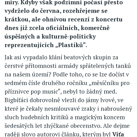
míry. Kdyby však podzimní počasí přesto
vydrželo do června, rozehřejeme se
krátkou, ale ohnivou recenzí z koncertu
dnes již zcela oficiálních, komerčně
úspěšných a kulturně-politicky
reprezentujících „Plastiků“.
Jak asi vypadalo klání beatových skupin za
čerstvé přítomnosti armády spřátelených tanků
na našem území? Podle toho, co se lze dočíst v
sedmém čísle druhého ročníku „měsíčníku pro
příznivce pop music“, nebyl to žádný med.
Bigbíťáci dobrovolně vlezli do jámy lvové, ve
které je čekaly nesmlouvavé zraky i nabroušený
sluch hudebních kritiků a magickým koncem
šedesátých let zhýčkané obecenstvo. Ale dejme
raději slovo autorovi článku, kterým byl
Víťa