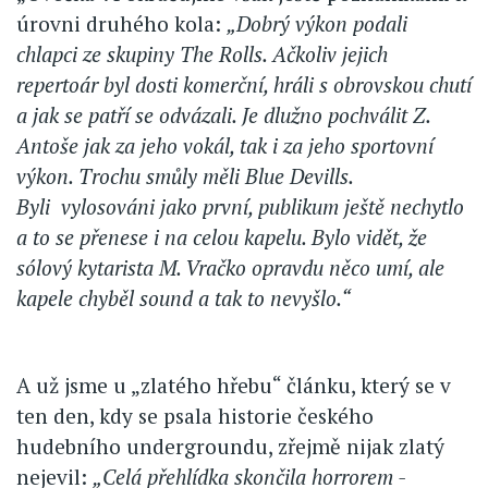
úrovni druhého kola:
„Dobrý výkon podali
chlapci ze skupiny The Rolls. Ačkoliv jejich
repertoár byl dosti komerční, hráli s obrovskou chutí
a jak se patří se odvázali. Je dlužno pochválit Z.
Antoše jak za jeho vokál, tak i za jeho sportovní
výkon. Trochu smůly měli Blue Devills.
Byli vylosováni jako první, publikum ještě nechytlo
a to se přenese i na celou kapelu. Bylo vidět, že
sólový kytarista M. Vračko opravdu něco umí, ale
kapele chyběl sound a tak to nevyšlo.“
A už jsme u „zlatého hřebu“ článku, který se v
ten den, kdy se psala historie českého
hudebního undergroundu, zřejmě nijak zlatý
nejevil:
„Celá přehlídka skončila horrorem -