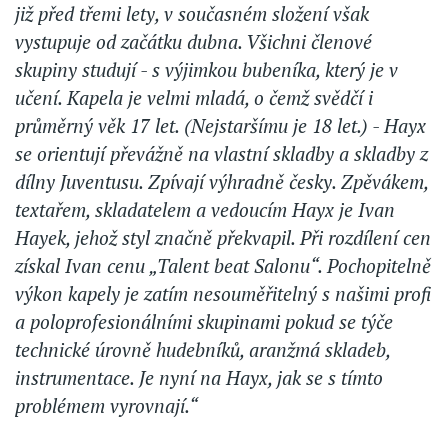
již před třemi lety, v současném složení však
vystupuje od začátku dubna. Všichni členové
skupiny studují - s výjimkou bubeníka, který je v
učení. Kapela je velmi mladá, o čemž svědčí i
průměrný věk 17 let. (Nejstaršímu je 18 let.) - Hayx
se orientují převážně na vlastní skladby a skladby z
dílny Juventusu. Zpívají výhradně česky. Zpěvákem,
textařem, skladatelem a vedoucím Hayx je Ivan
Hayek, jehož styl značně překvapil. Při rozdílení cen
získal Ivan cenu „Talent beat Salonu“. Pochopitelně
výkon kapely je zatím nesouměřitelný s našimi profi
a poloprofesionálními skupinami pokud se týče
technické úrovně hudebníků, aranžmá skladeb,
instrumentace. Je nyní na Hayx, jak se s tímto
problémem vyrovnají.“