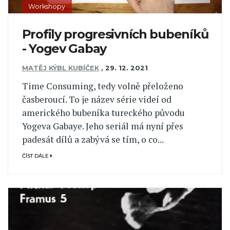
Workshopy
Profily progresivních bubeníků
- Yogev Gabay
MATĚJ KÝBL KUBÍČEK
,
29. 12. 2021
Time Consuming, tedy volně přeloženo
časberoucí. To je název série videí od
amerického bubeníka tureckého původu
Yogeva Gabaye. Jeho seriál má nyní přes
padesát dílů a zabývá se tím, o co...
ČÍST DÁLE