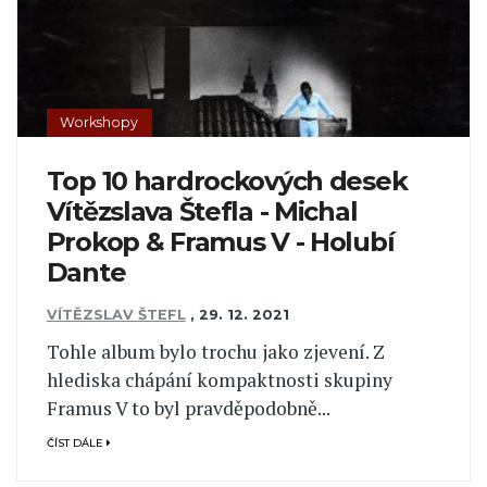
Workshopy
Top 10 hardrockových desek
Vítězslava Štefla - Michal
Prokop & Framus V - Holubí
Dante
VÍTĚZSLAV ŠTEFL
,
29. 12. 2021
Tohle album bylo trochu jako zjevení. Z
hlediska chápání kompaktnosti skupiny
Framus V to byl pravděpodobně...
ČÍST DÁLE