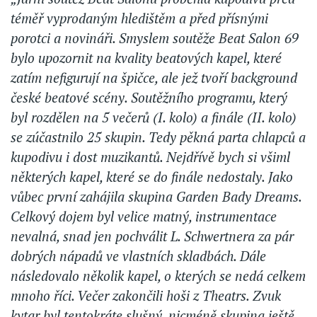
téměř vyprodaným hledištěm a před přísnými
porotci a novináři. Smyslem soutěže Beat Salon 69
bylo upozornit na kvality beatových kapel, které
zatím nefigurují na špičce, ale jež tvoří background
české beatové scény. Soutěžního programu, který
byl rozdělen na 5 večerů (I. kolo) a finále (II. kolo)
se zúčastnilo 25 skupin. Tedy pěkná parta chlapců a
kupodivu i dost muzikantů. Nejdřívě bych si všiml
některých kapel, které se do finále nedostaly. Jako
vůbec první zahájila skupina Garden Bady Dreams.
Celkový dojem byl velice matný, instrumentace
nevalná, snad jen pochválit L. Schwertnera za pár
dobrých nápadů ve vlastních skladbách. Dále
následovalo několik kapel, o kterých se nedá celkem
mnoho říci. Večer zakončili hoši z Theatrs. Zvuk
kytar byl tentokráte slušný, nicméně skupina ještě