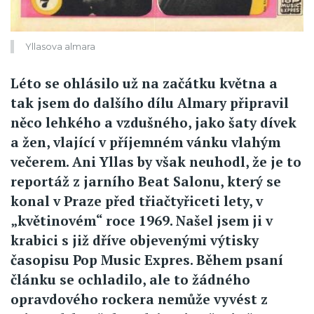
Yllasova almara
Léto se ohlásilo už na začátku května a
tak jsem do dalšího dílu Almary připravil
něco lehkého a vzdušného, jako šaty dívek
a žen, vlající v příjemném vánku vlahým
večerem. Ani Yllas by však neuhodl, že je to
reportáž z jarního Beat Salonu, který se
konal v Praze před třiačtyřiceti lety, v
„květinovém“ roce 1969. Našel jsem ji v
krabici s již dříve objevenými výtisky
časopisu Pop Music Expres. Během psaní
článku se ochladilo, ale to žádného
opravdového rockera nemůže vyvést z