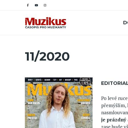
D
11/2020
EDITORIA
Po levé ruce
přemýšlím, k
nasmlouvané
je prázdný
zase bude vš