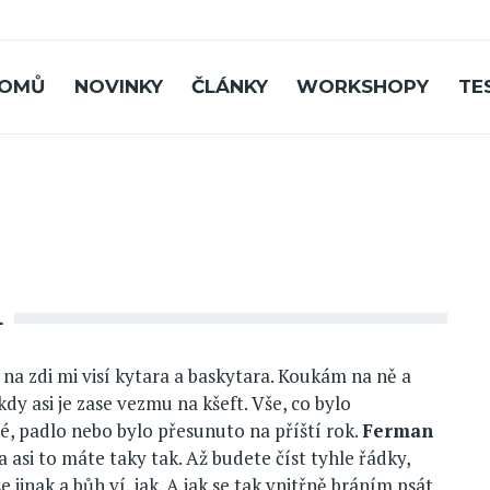
OMŮ
NOVINKY
ČLÁNKY
WORKSHOPY
TE
L
 na zdi mi visí kytara a baskytara. Koukám na ně a
dy asi je zase vezmu na kšeft. Vše, co bylo
, padlo nebo bylo přesunuto na příští rok.
Ferman
a asi to máte taky tak. Až budete číst tyhle řádky,
e jinak a bůh ví, jak. A jak se tak vnitřně bráním psát