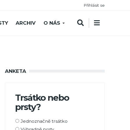
Přihlásit se
STY
ARCHIV
O NÁS
ANKETA
Trsátko nebo
prsty?
Možnosti
Jednoznačně trsátko
výběru
Výhradně prsty