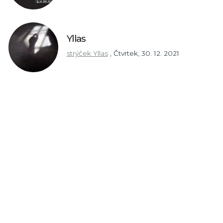
Yllas
strýček Yllas
,
Čtvrtek, 30. 12. 2021