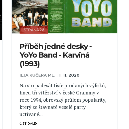
STRANA 26
Příběh jedné desky -
YoYo Band - Karviná
(1993)
ILJA KUČERA ML.
,
1. 11. 2020
Na sto padesát tisíc prodaných výlisků,
hned tři vítězství v české Grammy v
roce 1994, obrovský průlom popularity,
který ze šťavnaté veselé party
uctívané...
ČÍST DÁLE