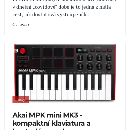
v dnešní „covidové“ době je to jedna z mála
cest, jak dostat svá vystoupení k...
ČÍST DÁLE
Testy
Akai MPK mini MK3 -
kompaktní klaviatura a