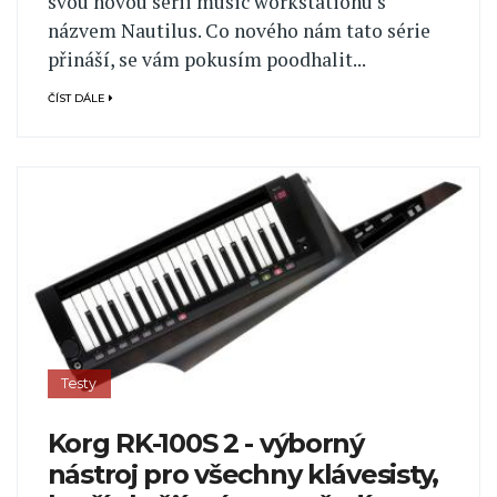
svou novou sérii music workstationu s
názvem Nautilus. Co nového nám tato série
přináší, se vám pokusím poodhalit...
ČÍST DÁLE
Testy
Korg RK-100S 2 - výborný
nástroj pro všechny klávesisty,