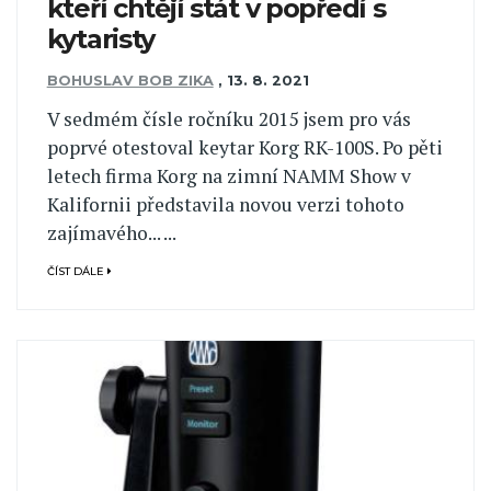
kteří chtějí stát v popředí s
kytaristy
BOHUSLAV BOB ZIKA
,
13. 8. 2021
V sedmém čísle ročníku 2015 jsem pro vás
poprvé otestoval keytar Korg RK-100S. Po pěti
letech firma Korg na zimní NAMM Show v
Kalifornii představila novou verzi tohoto
zajímavého... ...
ČÍST DÁLE