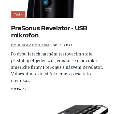
Testy
PreSonus Revelator - USB
mikrofon
BOHUSLAV BOB ZIKA
,
30. 5. 2021
Po dvou letech na mém testovacím stole
přistál opět jeden z ů. Jednalo se o novinku
americké firmy PreSonus s názvem Revelator.
V dnešním testu si řekneme, co vše tato
novinka...
ČÍST DÁLE