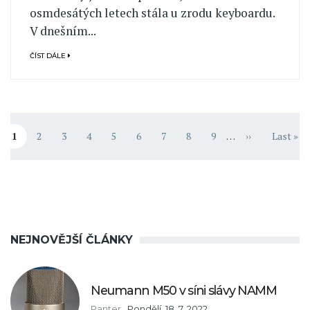
osmdesátých letech stála u zrodu keyboardu.
V dnešním...
ČÍST DÁLE
Pagination
1
2
3
4
5
6
7
8
9
…
››
Last »
Aktuální stránka
Stránka
Stránka
Stránka
Stránka
Stránka
Stránka
Stránka
Stránka
Následující st
Poslední
NEJNOVĚJŠÍ ČLÁNKY
Neumann M50 v síni slávy NAMM
Panter
,
Pondělí, 18. 7. 2022