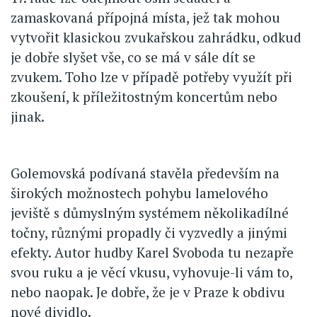
zamaskovaná přípojná místa, jež tak mohou
vytvořit klasickou zvukařskou zahrádku, odkud
je dobře slyšet vše, co se má v sále dít se
zvukem. Toho lze v případě potřeby využít při
zkoušení, k příležitostným koncertům nebo
jinak.
Golemovská podívaná stavěla především na
širokých možnostech pohybu lamelového
jeviště s důmyslným systémem několikadílné
točny, různými propadly či vyzvedly a jinými
efekty. Autor hudby Karel Svoboda tu nezapře
svou ruku a je věcí vkusu, vyhovuje-li vám to,
nebo naopak. Je dobře, že je v Praze k obdivu
nové dividlo.