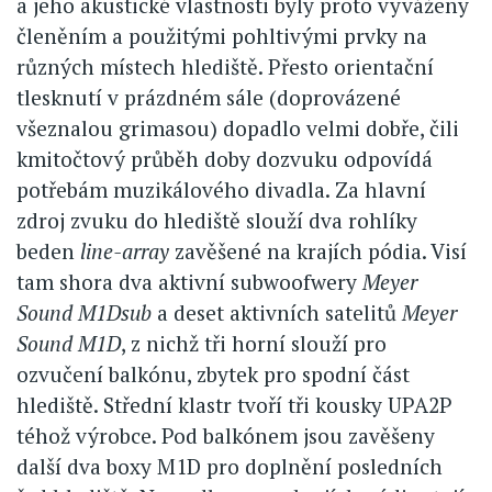
a jeho akustické vlastnosti byly proto vyváženy
členěním a použitými pohltivými prvky na
různých místech hlediště. Přesto orientační
tlesknutí v prázdném sále (doprovázené
všeznalou grimasou) dopadlo velmi dobře, čili
kmitočtový průběh doby dozvuku odpovídá
potřebám muzikálového divadla. Za hlavní
zdroj zvuku do hlediště slouží dva rohlíky
beden
line-array
zavěšené na krajích pódia. Visí
tam shora dva aktivní subwoofwery
Meyer
Sound M1Dsub
a deset aktivních satelitů
Meyer
Sound M1D
, z nichž tři horní slouží pro
ozvučení balkónu, zbytek pro spodní část
hlediště. Střední klastr tvoří tři kousky UPA2P
téhož výrobce. Pod balkónem jsou zavěšeny
další dva boxy M1D pro doplnění posledních