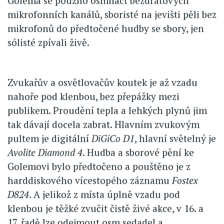
Golema se použilo osmnáct bezdrátových
mikrofonních kanálů, sboristé na jevišti pěli bez
mikrofonů do předtočené hudby se sbory, jen
sólisté zpívali živě.
Zvukařův a osvětlovačův koutek je až vzadu
nahoře pod klenbou, bez přepážky mezi
publikem. Proudění tepla a lehkých plynů jim
tak dávají docela zabrat. Hlavním zvukovým
pultem je digitální
DiGiCo D1
, hlavní světelný je
Avolite Diamond 4
. Hudba a sborové pění ke
Golemovi bylo předtočeno a pouštěno je z
harddiskového vícestopého záznamu
Fostex
D824
. A jelikož z místa úplně vzadu pod
klenbou je těžké zvučit čistě živé akce, v 16. a
17. řadě lze odejmout osm sedadel a