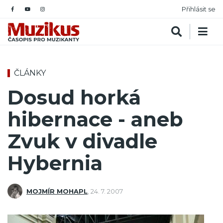
Přihlásit se
ČLÁNKY
Dosud horká
hibernace - aneb
Zvuk v divadle
Hybernia
MOJMÍR MOHAPL
,
24. 7. 2007