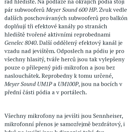
řad hlediště. Na podlaze na okrajích pódia stojí
pár subwooferů
Meyer Sound 600 HP
. Zvuk vedle
dalších poschovávaných subwooferů pro balkón
doplňují tři efektové kanály po stranách
hlediště tvořené aktivními reprobednami
Genelec 8040
. Další oddělený efektový kanál je
vzadu nad jevištěm. Odposlech na pódiu je pro
všechny hlasitý, tváře herců jsou tak vylepšeny
pouze o přilepený pidi-mikrofon a jsou bez
naslouchátek. Reprobedny k tomu určené,
Meyer Sound UM1P
a
UM100P
, jsou na bocích v
přední části pódia a v portálech.
Všechny mikrofony na jevišti jsou Sennheiser,
mikrofonní přenos je samozřejmě bezdrátový, i