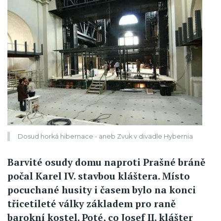
Dosud horká hibernace - aneb Zvuk v divadle Hybernia
Barvité osudy domu naproti Prašné bráně
počal Karel IV. stavbou kláštera. Místo
pocuchané husity i časem bylo na konci
třicetileté války základem pro raně
barokní kostel. Poté, co Josef II. klášter