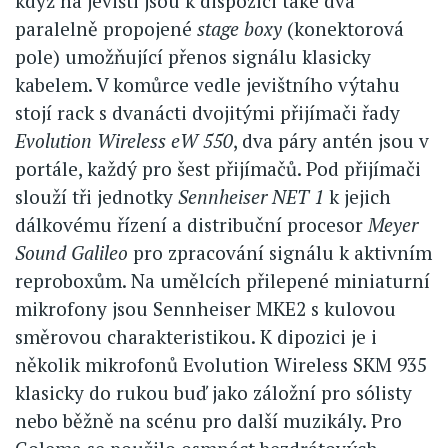
když na jevišti jsou k dispozici také dva
paralelně propojené
stage boxy
(konektorová
pole) umožňující přenos signálu klasicky
kabelem. V komůrce vedle jevištního výtahu
stojí rack s dvanácti dvojitými přijímači řady
Evolution Wireless eW 550
, dva páry antén jsou v
portále, každý pro šest přijímačů. Pod přijímači
slouží tři jednotky
Sennheiser NET 1
k jejich
dálkovému řízení a distribuční procesor
Meyer
Sound Galileo
pro zpracování signálu k aktivním
reproboxům. Na umělcích přilepené miniaturní
mikrofony jsou Sennheiser MKE2 s kulovou
směrovou charakteristikou. K dipozici je i
několik mikrofonů Evolution Wireless SKM 935
klasicky do rukou buď jako záložní pro sólisty
nebo běžně na scénu pro další muzikály. Pro