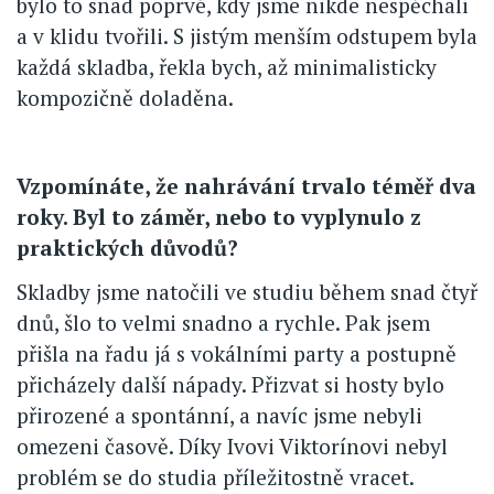
bylo to snad poprvé, kdy jsme nikde nespěchali
a v klidu tvořili. S jistým menším odstupem byla
každá skladba, řekla bych, až minimalisticky
kompozičně doladěna.
Vzpomínáte, že nahrávání trvalo téměř dva
roky. Byl to záměr, nebo to vyplynulo z
praktických důvodů?
Skladby jsme natočili ve studiu během snad čtyř
dnů, šlo to velmi snadno a rychle. Pak jsem
přišla na řadu já s vokálními party a postupně
přicházely další nápady. Přizvat si hosty bylo
přirozené a spontánní, a navíc jsme nebyli
omezeni časově. Díky Ivovi Viktorínovi nebyl
problém se do studia příležitostně vracet.