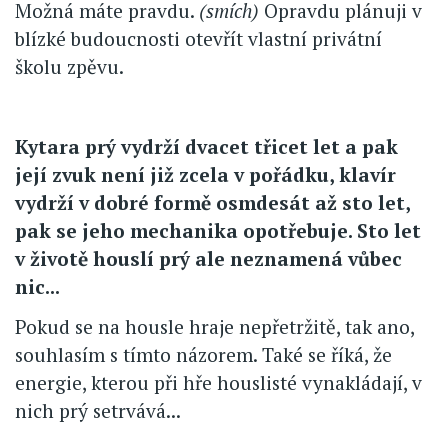
Možná máte pravdu.
(smích)
Opravdu plánuji v
blízké budoucnosti otevřít vlastní privátní
školu zpěvu.
Kytara prý vydrží dvacet třicet let a pak
její zvuk není již zcela v pořádku, klavír
vydrží v dobré formě osmdesát až sto let,
pak se jeho mechanika opotřebuje. Sto let
v životě houslí prý ale neznamená vůbec
nic...
Pokud se na housle hraje nepřetržitě, tak ano,
souhlasím s tímto názorem. Také se říká, že
energie, kterou při hře houslisté vynakládají, v
nich prý setrvává...