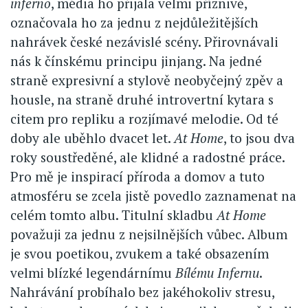
inferno
, média ho přijala velmi příznivě,
označovala ho za jednu z nejdůležitějších
nahrávek české nezávislé scény. Přirovnávali
nás k čínskému principu jinjang. Na jedné
straně expresivní a stylově neobyčejný zpěv a
housle, na straně druhé introvertní kytara s
citem pro repliku a rozjímavé melodie. Od té
doby ale uběhlo dvacet let.
At Home
, to jsou dva
roky soustředěné, ale klidné a radostné práce.
Pro mě je inspirací příroda a domov a tuto
atmosféru se zcela jistě povedlo zaznamenat na
celém tomto albu. Titulní skladbu
At Home
považuji za jednu z nejsilnějších vůbec. Album
je svou poetikou, zvukem a také obsazením
velmi blízké legendárnímu
Bílému Infernu
.
Nahrávání probíhalo bez jakéhokoliv stresu,