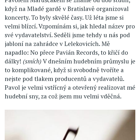
když na Mladé gardě v Bratislavě organizoval
koncerty. To byly skvělé časy. Už léta jsme si
velmi blízcí. Vzpomínám si, jak hledal název pro
své vydavatelství. Seděli jsme tehdy u nás pod
jabloní na zahrádce v Lelekovicích. Mě
napadlo: No přece Pavián Records, to křičí do
dálky!
(smích)
V dnešním hudebním průmyslu je
to komplikované, když si svobodně tvoříte a
nejste pod tlakem producentů a vydavatelů.
Pavol je velmi vstřícný a otevřený realizovat mé
hudební sny, za což jsem mu velmi vděčná.