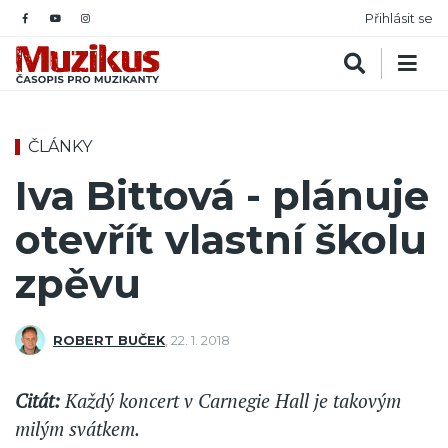
Přihlásit se
ČLÁNKY
Iva Bittová - plánuje
otevřít vlastní školu
zpěvu
ROBERT BUČEK
,
22. 1. 2018
Citát:
Každý koncert v Carnegie Hall je takovým
milým svátkem.