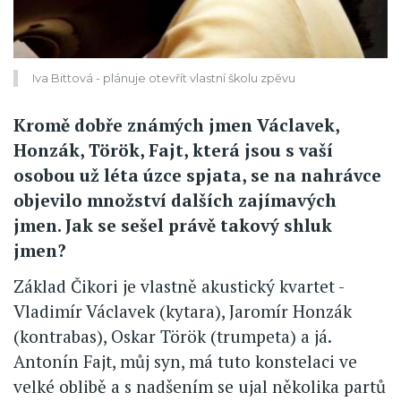
Iva Bittová - plánuje otevřít vlastní školu zpěvu
Kromě dobře známých jmen Václavek,
Honzák, Török, Fajt, která jsou s vaší
osobou už léta úzce spjata, se na nahrávce
objevilo množství dalších zajímavých
jmen. Jak se sešel právě takový shluk
jmen?
Základ Čikori je vlastně akustický kvartet -
Vladimír Václavek (kytara), Jaromír Honzák
(kontrabas), Oskar Török (trumpeta) a já.
Antonín Fajt, můj syn, má tuto konstelaci ve
velké oblibě a s nadšením se ujal několika partů