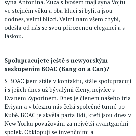
syna Antonína. Zuza s Ivošem mají syna Vojtu
ve stejném věku a oba kluci si byli, a jsou
dodnes, velmi blízcí. Velmi nám všem chybí,
odešla od nás se svou přirozenou elegancí a s
láskou.
Spolupracujete ještě s newyorským
seskupením BOAC (Bang on a Can)?
S BOAC jsem stále v kontaktu, stále spolupracuji
i s jejich dnes už bývalými členy, nejvíce s
Evanem Zyporinem. Dnes je členem našeho tria
Eviyan a v březnu nás čeká společné turné po
Kubě. BOAC je skvělá parta lidí, kteří jsou dnes v
New Yorku považováni za největší avantgardní
spolek. Obklopují se invenčními a