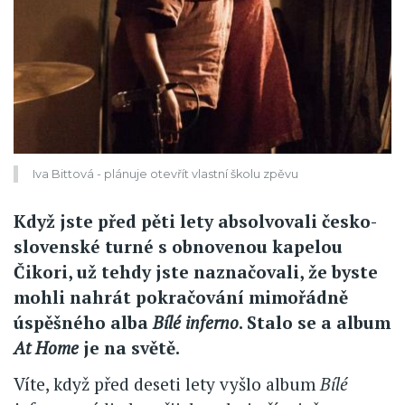
Iva Bittová - plánuje otevřít vlastní školu zpěvu
Když jste před pěti lety absolvovali česko-
slovenské turné s obnovenou kapelou
Čikori, už tehdy jste naznačovali, že byste
mohli nahrát pokračování mimořádně
úspěšného alba
Bílé inferno
. Stalo se a album
At Home
je na světě.
Víte, když před deseti lety vyšlo album
Bílé