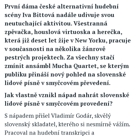
První dáma české alternativní hudební
scény Iva Bittová nadále udivuje svou
neutuchající aktivitou. Všestranná
zpěvačka, houslová virtuoska a herečka,
která již deset let žije v New Yorku, pracuje
v současnosti na několika žánrově
pestrých projektech. Za všechny stačí
zmínit ansámbl Mucha Quartet, se kterým
publiku přináší nový pohled na slovenské
lidové písně v smyčcovém převedení.
Jak vlastně vznikl nápad nahrát slovenské
lidové písně v smyčcovém provedení?
S nápadem přišel Vladimír Godár, skvělý
slovenský skladatel, kterého si nesmírně vážím.
Pracoval na hudební transkripci a