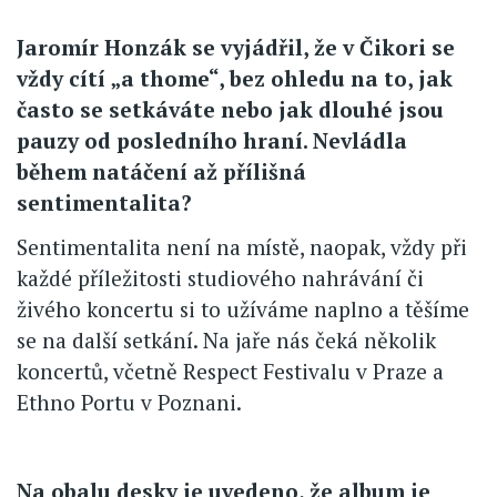
Jaromír Honzák se vyjádřil, že v Čikori se
vždy cítí „a thome“, bez ohledu na to, jak
často se setkáváte nebo jak dlouhé jsou
pauzy od posledního hraní. Nevládla
během natáčení až přílišná
sentimentalita?
Sentimentalita není na místě, naopak, vždy při
každé příležitosti studiového nahrávání či
živého koncertu si to užíváme naplno a těšíme
se na další setkání. Na jaře nás čeká několik
koncertů, včetně Respect Festivalu v Praze a
Ethno Portu v Poznani.
Na obalu desky je uvedeno, že album je