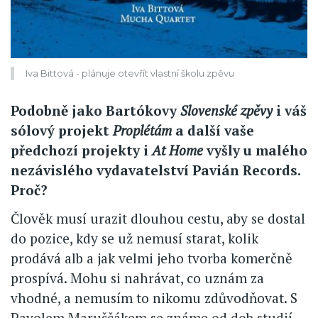
Iva Bittová - plánuje otevřít vlastní školu zpěvu
Podobně jako Bartókovy
Slovenské zpěvy
i váš
sólový projekt
Proplétám
a další vaše
předchozí projekty i
At Home
vyšly u malého
nezávislého vydavatelství Pavián Records.
Proč?
Člověk musí urazit dlouhou cestu, aby se dostal
do pozice, kdy se už nemusí starat, kolik
prodává alb a jak velmi jeho tvorba komerčně
prospívá. Mohu si nahrávat, co uznám za
vhodné, a nemusím to nikomu zdůvodňovat. S
Pavolem Maruščákem se známe od dob studií,