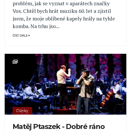
problém, jak se vyznat v aparátech značky
Vox. Chtěl bych hrát muziku 60. let a zjistil
jsem, že moje oblíbené kapely hrály na tyhle
komba. Na trhu jso...
ČÍST DÁLE
Články
Matěj Ptaszek - Dobré ráno