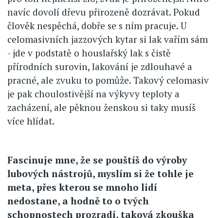
navíc dovolí dřevu přirozeně dozrávat. Pokud
člověk nespěchá, dobře se s ním pracuje. U
celomasivních jazzových kytar si lak vařím sám
- jde v podstatě o houslařský lak s čistě
přírodních surovin, lakování je zdlouhavé a
pracné, ale zvuku to pomůže. Takový celomasiv
je pak choulostivější na výkyvy teploty a
zacházení, ale pěknou ženskou si taky musíš
více hlídat.
Fascinuje mne, že se pouštíš do výroby
lubových nástrojů, myslím si že tohle je
meta, přes kterou se mnoho lidí
nedostane, a hodně to o tvých
schopnostech prozradí, taková zkouška