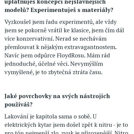
uplatňuješ koncepci nejslavnějších
modelů? Experimentuješ s materiály?
Vyzkoušel jsem řadu experimentů, ale vždy
jsem se pokorně vrátil ke klasice, jsem čím dál
více konzervativní. Nerad se nechávám
přemlouvat k nějakým extravagantnostem.
Navíc jsem odpůrce FloydRosu. Mám rád
jednoduché, účelné věci. Nevymýšlím
vymyšlené, je to zbytečná ztráta času.
Jaké povrchovky na svých nástrojích
používáš?
Lakování je kapitola sama o sobě. U
elektrických kytar jsem došel zpět k nitru - je to
pro tón nejmenší zlo, zvuk je přirozenější. Nitro