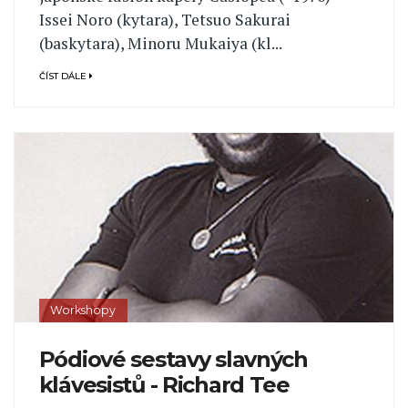
Issei Noro (kytara), Tetsuo Sakurai
(baskytara), Minoru Mukaiya (kl...
ČÍST DÁLE
Workshopy
Pódiové sestavy slavných
klávesistů - Richard Tee