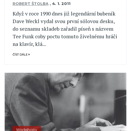
ROBERT ŠTOLBA
,
4. 1. 2011
Když v roce 1990 dnes již legendární bubeník
Dave Weckl vydal svou první sólovou desku,
do seznamu skladeb zařadil píseň s názvem
Tee Funk coby poctu tomuto živelnému hráči
na klavír, klá...
ČÍST DÁLE
Workshopy