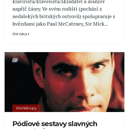
klavírista/klávesista/skladatel a aranžér
napříč žánry. Ve svém rodišti (pochází z
nedalekých britských ostrovů) spolupracuje s
hvězdami jako Paul McCatrney, Sir Mick...
ČÍST DÁLE
Workshopy
Pódiové sestavy slavných