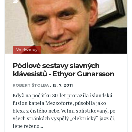
Workshopy
Pódiové sestavy slavných
klávesistů - Ethyor Gunarsson
ROBERT ŠTOLBA
,
15. 7. 2011
Když na počátku 80. let prorazila islandská
fusion kapela Mezzoforte, působila jako
blesk z čistého nebe. Velmi sofistikovaný, po
všech stránkách vyspělý „elektrický“ jazz či,
lépe řečeno...