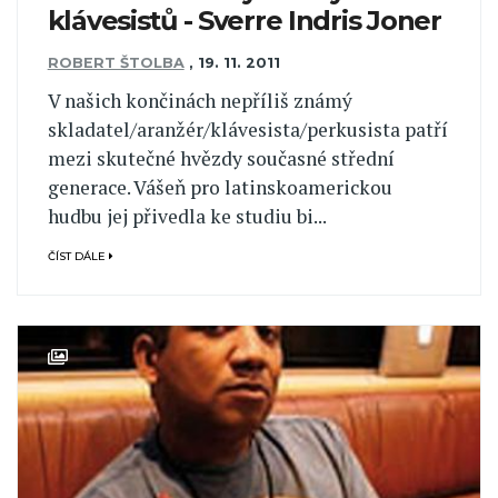
klávesistů - Sverre Indris Joner
ROBERT ŠTOLBA
,
19. 11. 2011
V našich končinách nepříliš známý
skladatel/aranžér/klávesista/perkusista patří
mezi skutečné hvězdy současné střední
generace. Vášeň pro latinskoamerickou
hudbu jej přivedla ke studiu bi...
ČÍST DÁLE