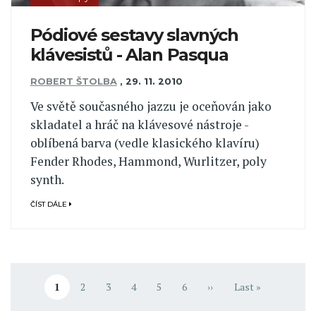
Pódiové sestavy slavných
klávesistů - Alan Pasqua
ROBERT ŠTOLBA
,
29. 11. 2010
Ve světě současného jazzu je oceňován jako
skladatel a hráč na klávesové nástroje -
oblíbená barva (vedle klasického klavíru)
Fender Rhodes, Hammond, Wurlitzer, poly
synth.
ČÍST DÁLE
Pagination
1
2
3
4
5
6
››
Last »
Aktuální stránka
Stránka
Stránka
Stránka
Stránka
Stránka
Následující stránka
Poslední stránka