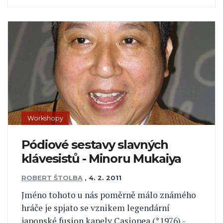
Workshopy
Pódiové sestavy slavných
klávesistů - Minoru Mukaiya
ROBERT ŠTOLBA
,
4. 2. 2011
Jméno tohoto u nás poměrně málo známého
hráče je spjato se vznikem legendární
japonské fusion kapely Casiopea (*1976) -