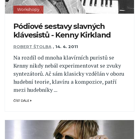
Workshopy
Pódiové sestavy slavných
klávesistů - Kenny Kirkland
ROBERT ŠTOLBA
,
14. 4. 2011
Na rozdíl od mnoha klavírních puristů se
Kenny nikdy nebál experimentovat se zvuky
syntezátorů. Ač sám klasicky vzdělán v oboru
hudební teorie, klavíru a kompozice, patří
mezi hudebníky ...
ČÍST DÁLE