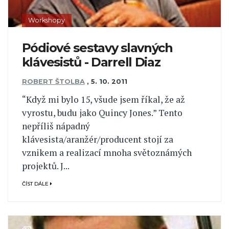
Workshopy
Pódiové sestavy slavných
klávesistů - Darrell Diaz
ROBERT ŠTOLBA
,
5. 10. 2011
“Když mi bylo 15, všude jsem říkal, že až
vyrostu, budu jako Quincy Jones.” Tento
nepříliš nápadný
klávesista/aranžér/producent stojí za
vznikem a realizací mnoha světoznámých
projektů. J...
ČÍST DÁLE