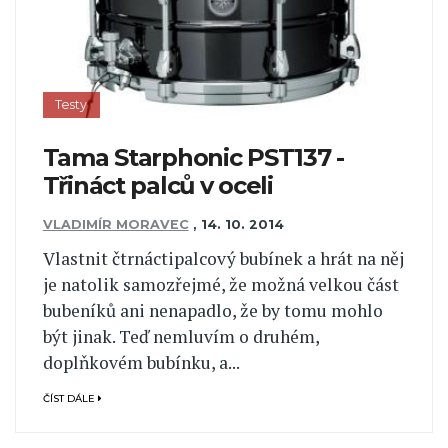
Testy
Tama Starphonic PST137 -
Třináct palců v oceli
VLADIMÍR MORAVEC
,
14. 10. 2014
Vlastnit čtrnáctipalcový bubínek a hrát na něj
je natolik samozřejmé, že možná velkou část
bubeníků ani nenapadlo, že by tomu mohlo
být jinak. Teď nemluvím o druhém,
doplňkovém bubínku, a...
ČÍST DÁLE