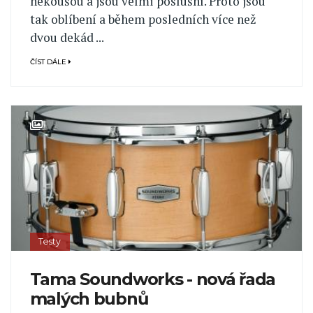
nekoušou a jsou velmi poslušní. Proto jsou
tak oblíbení a během posledních více než
dvou dekád ...
ČÍST DÁLE
Testy
Tama Soundworks - nová řada
malých bubnů