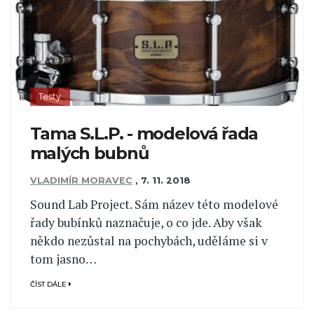
Testy
Tama S.L.P. - modelová řada
malých bubnů
VLADIMÍR MORAVEC
,
7. 11. 2018
Sound Lab Project. Sám název této modelové
řady bubínků naznačuje, o co jde. Aby však
někdo nezůstal na pochybách, uděláme si v
tom jasno…
ČÍST DÁLE