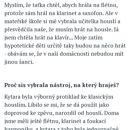
Myslím, že taťka chtěl, abych hrála na flétnu,
protože sám hrál na klarinet a saxofon. Ale v
mateřské škole si mě vybrala učitelka houslí a
přesvědčila naše, že musím hrát na housle. Já
jsem chtěla hrát na klavír... Moje zatím
hypotetické děti určitě taky budou na něco hrát
- obávám se, že v naší domácnosti nebudou mít
jinou šanci.
Proč sis vybrala nástroj, na který hraješ?
Kytara byla výborný protiklad ke klasickým
houslím. Líbilo se mi, že se dá použít jako
doprovod ke zpěvu, narozdíl od houslí. Doma
jsme měli ještě flétnu, klarinet a foukací
harmoniku, a kytara z toho byla jednoznačně