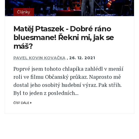
Články
Matěj Ptaszek - Dobré ráno
bluesmane! Řekni mi, jak se
máš?
PAVEL KOVIN KOVAČKA
,
26. 12. 2021
Poprvé jsem tohoto chlapíka zahlédl v menší
roli ve filmu Občanský průkaz. Naprosto mě
dostal jeho osobitý hudební výraz. Pak střih.
Byl to jeden z posledních...
ČÍST DÁLE