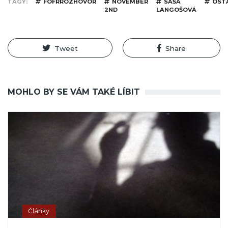
TAGY
FOFRROZHOVOR
NOVEMBER
SAŠA
OST
2ND
LANGOŠOVÁ
Tweet
Share
MOHLO BY SE VÁM TAKÉ LÍBIT
Články