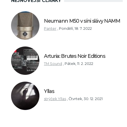
NEJNOVĚJŠÍ ČLÁNKY
Neumann M50 v síni slávy NAMM
Panter
,
Pondělí, 18. 7. 2022
Arturia: Brutes Noir Editions
TM Sound
,
Pátek, 11. 2. 2022
Yllas
strýček Yllas
,
Čtvrtek, 30. 12. 2021