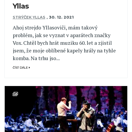
Yllas
STRÝČEK YLLAS
,
30. 12. 2021
Ahoj strejdo Yllasoviči, mám takový
problém, jak se vyznat v aparátech značky
Vox. Chtěl bych hrát muziku 60. let a zjistil
jsem, že moje oblíbené kapely hrály na tyhle
komba. Na trhu jso...
ČÍST DÁLE