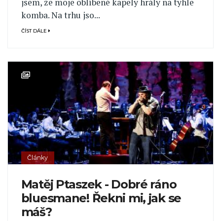
jsem, že moje oblíbené kapely hrály na tyhle
komba. Na trhu jso...
ČÍST DÁLE
Články
Matěj Ptaszek - Dobré ráno
bluesmane! Řekni mi, jak se
máš?