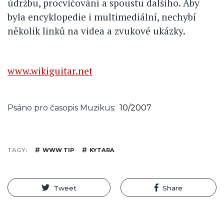
údržbu, procvičování a spoustu dalšího. Aby
byla encyklopedie i multimediální, nechybí
několik linků na videa a zvukové ukázky.
www.wikiguitar.net
Psáno pro časopis Muzikus
10/2007
TAGY
WWW TIP
KYTARA
Tweet
Share