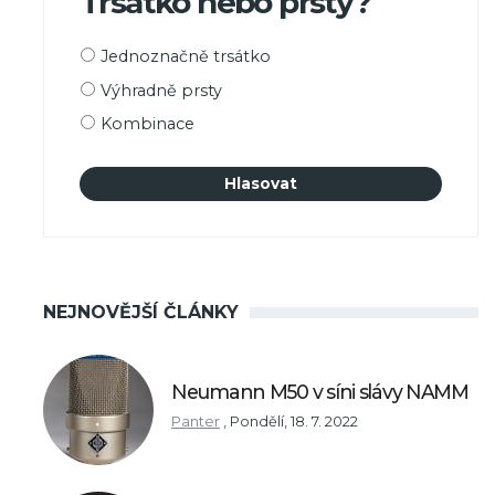
Trsátko nebo prsty?
Možnosti
Jednoznačně trsátko
výběru
Výhradně prsty
Kombinace
NEJNOVĚJŠÍ ČLÁNKY
Neumann M50 v síni slávy NAMM
Panter
,
Pondělí, 18. 7. 2022