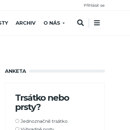
Přihlásit se
STY
ARCHIV
O NÁS
ANKETA
Trsátko nebo
prsty?
Možnosti
Jednoznačně trsátko
výběru
Výhradně prsty