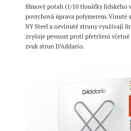
filmový potah (1/10 tloušťky lidského 
povrchová úprava polymerem. Vinuté st
NY Steel a nevinuté struny využívají f
zvyšuje pevnost proti přetržení včetně 
zvuk strun D’Addario.