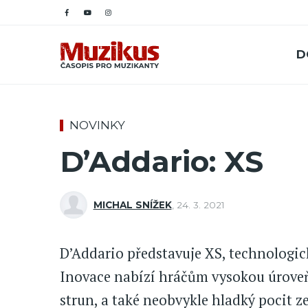
D
NOVINKY
D’Addario: XS
MICHAL SNÍŽEK
,
24. 3. 2021
D’Addario představuje XS, technologic
Inovace nabízí hráčům vysokou úroveň
strun, a také neobvykle hladký pocit z