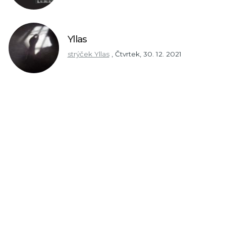
Yllas
strýček Yllas
,
Čtvrtek, 30. 12. 2021