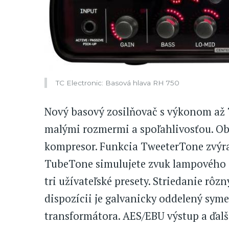
TC Electronic: Basová hlava RH 750
Nový basový zosilňovač s výkonom až 
malými rozmermi a spoľahlivosťou. O
kompresor. Funkcia TweeterTone zvýr
TubeTone simulujete zvuk lampového z
tri užívateľské presety. Striedanie rôz
dispozícii je galvanicky oddelený sym
transformátora. AES/EBU výstup a ďalš