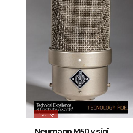
Novinky
Neumann M50 v síni