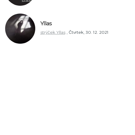
Yllas
strýček Yllas
,
Čtvrtek, 30. 12. 2021