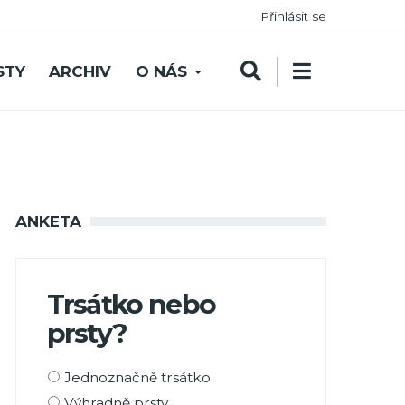
Přihlásit se
STY
ARCHIV
O NÁS
ANKETA
Trsátko nebo
prsty?
Možnosti
Jednoznačně trsátko
výběru
Výhradně prsty