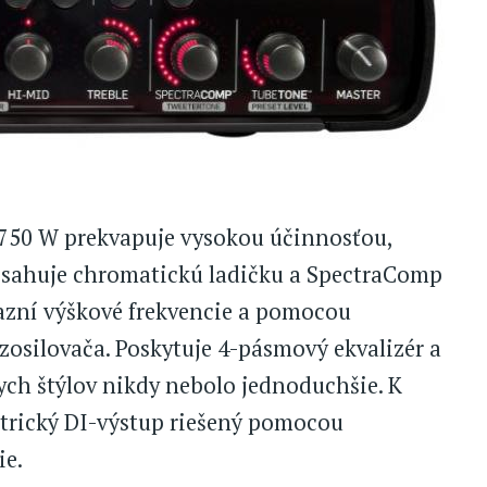
750 W prekvapuje vysokou účinnosťou,
bsahuje chromatickú ladičku a SpectraComp
azní výškové frekvencie a pomocou
osilovača. Poskytuje 4-pásmový ekvalizér a
nych štýlov nikdy nebolo jednoduchšie. K
etrický DI-výstup riešený pomocou
ie.