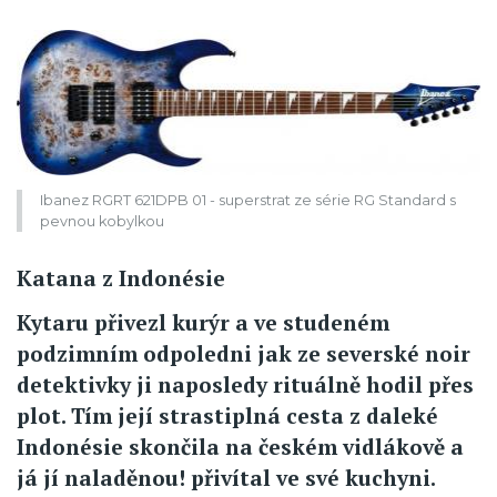
Ibanez RGRT 621DPB 01 - superstrat ze série RG Standard s
pevnou kobylkou
Katana z Indonésie
Kytaru přivezl kurýr a ve studeném
podzimním odpoledni jak ze severské noir
detektivky ji naposledy rituálně hodil přes
plot. Tím její strastiplná cesta z daleké
Indonésie skončila na českém vidlákově a
já jí naladěnou! přivítal ve své kuchyni.