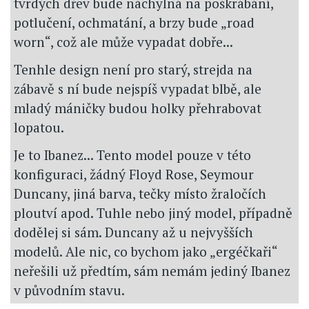
tvrdých dřev bude náchylná na poškrábání,
potlučení, ochmatání, a brzy bude „road
worn“, což ale může vypadat dobře...
Tenhle design není pro starý, strejda na
zábavě s ní bude nejspíš vypadat blbě, ale
mladý máničky budou holky přehrabovat
lopatou.
Je to Ibanez... Tento model pouze v této
konfiguraci, žádný Floyd Rose, Seymour
Duncany, jiná barva, tečky místo žraločích
ploutví apod. Tuhle nebo jiný model, případně
dodělej si sám. Duncany až u nejvyšších
modelů. Ale nic, co bychom jako „ergéčkaři“
neřešili už předtím, sám nemám jediný Ibanez
v původním stavu.