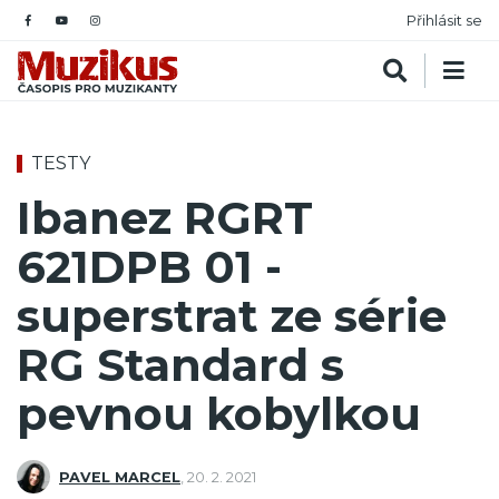
Přihlásit se
TESTY
Ibanez RGRT
621DPB 01 -
superstrat ze série
RG Standard s
pevnou kobylkou
PAVEL MARCEL
,
20. 2. 2021