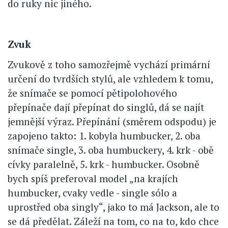
do ruky nic jiného.
Zvuk
Zvukově z toho samozřejmě vychází primární
určení do tvrdších stylů, ale vzhledem k tomu,
že snímače se pomocí pětipolohového
přepínače dají přepínat do singlů, dá se najít
jemnější výraz. Přepínání (směrem odspodu) je
zapojeno takto: 1. kobyla humbucker, 2. oba
snímače single, 3. oba humbuckery, 4. krk - obě
cívky paralelně, 5. krk - humbucker. Osobně
bych spíš preferoval model „na krajích
humbucker, cvaky vedle - single sólo a
uprostřed oba singly“, jako to má Jackson, ale to
se dá předělat. Záleží na tom, co na to, kdo chce