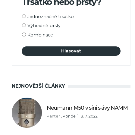
Trsátko nebo prsty?
Možnosti
Jednoznačně trsátko
výběru
Výhradně prsty
Kombinace
NEJNOVĚJŠÍ ČLÁNKY
Neumann M50 v síni slávy NAMM
Panter
,
Pondělí, 18. 7. 2022