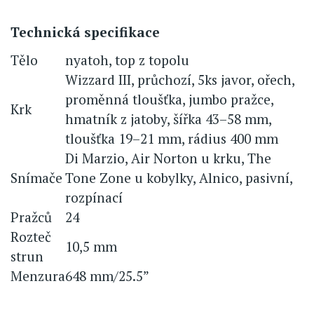
Technická specifikace
Tělo
nyatoh, top z topolu
Wizzard III, průchozí, 5ks javor, ořech,
proměnná tloušťka, jumbo pražce,
Krk
hmatník z jatoby, šířka 43–58 mm,
tloušťka 19–21 mm, rádius 400 mm
Di Marzio, Air Norton u krku, The
Snímače
Tone Zone u kobylky, Alnico, pasivní,
rozpínací
Pražců
24
Rozteč
10,5 mm
strun
Menzura
648 mm/25.5”