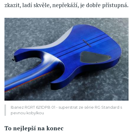
zkazit, ladí skvěle, nepřekáží, je dobře přístupná.
Ibanez RGRT 621DPB 01 - superstrat ze série RG Standard s
pevnou kobylkou
To nejlepší na konec