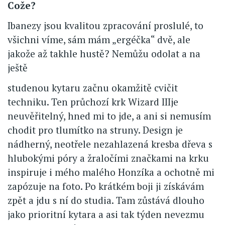
Cože?
Ibanezy jsou kvalitou zpracování proslulé, to
všichni víme, sám mám „ergéčka“ dvě, ale
jakože až takhle hustě? Nemůžu odolat a na
ještě
studenou kytaru začnu okamžitě cvičit
techniku. Ten průchozí krk Wizard IIIje
neuvěřitelný, hned mi to jde, a ani si nemusím
chodit pro tlumítko na struny. Design je
nádherný, neotřele nezahlazená kresba dřeva s
hlubokými póry a žraločími značkami na krku
inspiruje i mého malého Honzíka a ochotně mi
zapózuje na foto. Po krátkém boji ji získávám
zpět a jdu s ní do studia. Tam zůstává dlouho
jako prioritní kytara a asi tak týden nevezmu