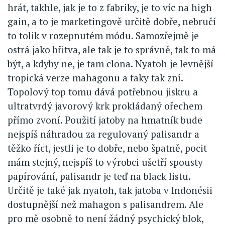
hrát, takhle, jak je to z fabriky, je to víc na high
gain, a to je marketingově určitě dobře, nebručí
to tolik v rozepnutém módu. Samozřejmě je
ostrá jako břitva, ale tak je to správně, tak to má
být, a kdyby ne, je tam clona. Nyatoh je levnější
tropická verze mahagonu a taky tak zní.
Topolový top tomu dává potřebnou jiskru a
ultratvrdý javorový krk prokládaný ořechem
přímo zvoní. Použití jatoby na hmatník bude
nejspíš náhradou za regulovaný palisandr a
těžko říct, jestli je to dobře, nebo špatně, pocit
mám stejný, nejspíš to výrobci ušetří spousty
papírování, palisandr je teď na black listu.
Určitě je také jak nyatoh, tak jatoba v Indonésii
dostupnější než mahagon s palisandrem. Ale
pro mě osobně to není žádný psychický blok,