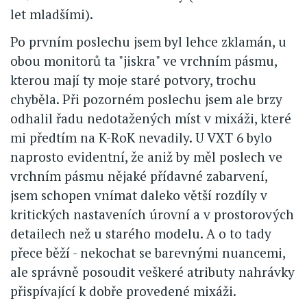
let mladšími).
Po prvním poslechu jsem byl lehce zklamán, u
obou monitorů ta "jiskra" ve vrchním pásmu,
kterou mají ty moje staré potvory, trochu
chyběla. Při pozorném poslechu jsem ale brzy
odhalil řadu nedotažených míst v mixáži, které
mi předtím na K-RoK nevadily. U VXT 6 bylo
naprosto evidentní, že aniž by měl poslech ve
vrchním pásmu nějaké přídavné zabarvení,
jsem schopen vnímat daleko větší rozdíly v
kritických nastaveních úrovní a v prostorových
detailech než u starého modelu. A o to tady
přece běží - nekochat se barevnými nuancemi,
ale správně posoudit veškeré atributy nahrávky
přispívající k dobře provedené mixáži.