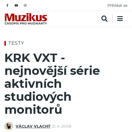
Přihlásit se
TESTY
KRK VXT -
nejnovější série
aktivních
studiových
monitorů
VÁCLAV VLACHÝ
,
21. 4. 2008