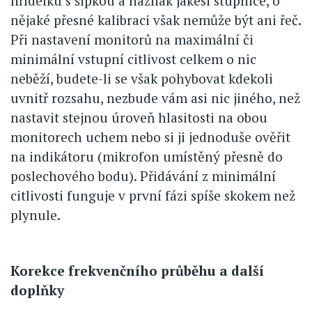
hřídelku s šipkou a náznak jakési stupnice, o
nějaké přesné kalibraci však nemůže být ani řeč.
Při nastavení monitorů na maximální či
minimální vstupní citlivost celkem o nic
neběží, budete-li se však pohybovat kdekoli
uvnitř rozsahu, nezbude vám asi nic jiného, než
nastavit stejnou úroveň hlasitosti na obou
monitorech uchem nebo si ji jednoduše ověřit
na indikátoru (mikrofon umístěný přesně do
poslechového bodu). Přidávání z minimální
citlivosti funguje v první fázi spíše skokem než
plynule.
Korekce frekvenčního průběhu a další
doplňky