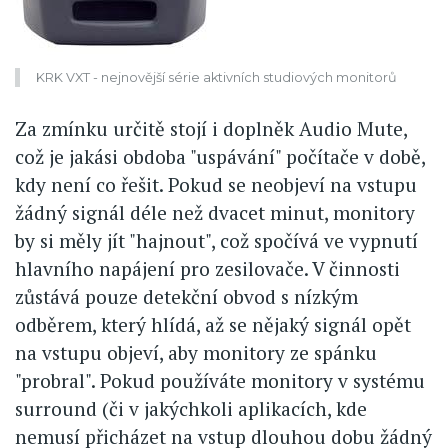
KRK VXT - nejnovější série aktivních studiových monitorů
Za zmínku určitě stojí i doplněk Audio Mute,
což je jakási obdoba "uspávání" počítače v době,
kdy není co řešit. Pokud se neobjeví na vstupu
žádný signál déle než dvacet minut, monitory
by si měly jít "hajnout", což spočívá ve vypnutí
hlavního napájení pro zesilovače. V činnosti
zůstává pouze detekční obvod s nízkým
odběrem, který hlídá, až se nějaký signál opět
na vstupu objeví, aby monitory ze spánku
"probral". Pokud používáte monitory v systému
surround (či v jakýchkoli aplikacích, kde
nemusí přicházet na vstup dlouhou dobu žádný