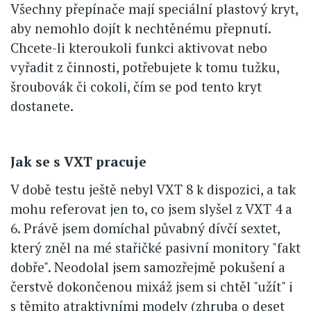
Všechny přepínače mají speciální plastový kryt,
aby nemohlo dojít k nechtěnému přepnutí.
Chcete-li kteroukoli funkci aktivovat nebo
vyřadit z činnosti, potřebujete k tomu tužku,
šroubovák či cokoli, čím se pod tento kryt
dostanete.
Jak se s VXT pracuje
V době testu ještě nebyl VXT 8 k dispozici, a tak
mohu referovat jen to, co jsem slyšel z VXT 4 a
6. Právě jsem domíchal půvabný dívčí sextet,
který zněl na mé stařičké pasivní monitory "fakt
dobře". Neodolal jsem samozřejmě pokušení a
čerstvě dokončenou mixáž jsem si chtěl "užít" i
s těmito atraktivními modely (zhruba o deset