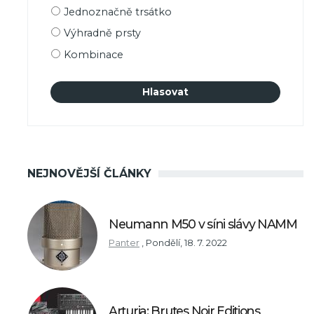
Možnosti
Jednoznačně trsátko
výběru
Výhradně prsty
Kombinace
NEJNOVĚJŠÍ ČLÁNKY
Neumann M50 v síni slávy NAMM
Panter
,
Pondělí, 18. 7. 2022
Arturia: Brutes Noir Editions