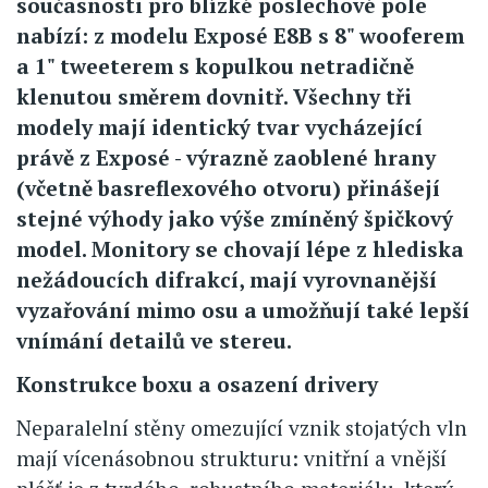
současnosti pro blízké poslechové pole
nabízí: z modelu Exposé E8B s 8" wooferem
a 1" tweeterem s kopulkou netradičně
klenutou směrem dovnitř. Všechny tři
modely mají identický tvar vycházející
právě z Exposé - výrazně zaoblené hrany
(včetně basreflexového otvoru) přinášejí
stejné výhody jako výše zmíněný špičkový
model. Monitory se chovají lépe z hlediska
nežádoucích difrakcí, mají vyrovnanější
vyzařování mimo osu a umožňují také lepší
vnímání detailů ve stereu.
Konstrukce boxu a osazení drivery
Neparalelní stěny omezující vznik stojatých vln
mají vícenásobnou strukturu: vnitřní a vnější