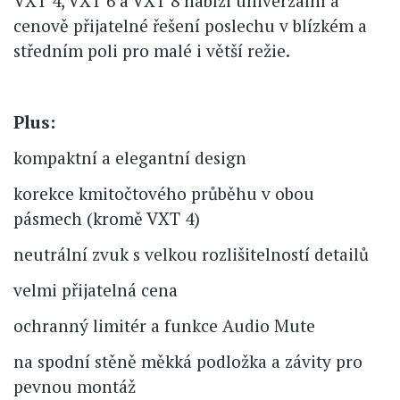
VXT 4, VXT 6 a VXT 8 nabízí univerzální a
cenově přijatelné řešení poslechu v blízkém a
středním poli pro malé i větší režie.
Plus:
kompaktní a elegantní design
korekce kmitočtového průběhu v obou
pásmech (kromě VXT 4)
neutrální zvuk s velkou rozlišitelností detailů
velmi přijatelná cena
ochranný limitér a funkce Audio Mute
na spodní stěně měkká podložka a závity pro
pevnou montáž