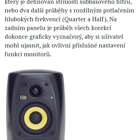
který je definován strmostí subbasového filtru,
nebo dva další průběhy s rozdílným potlačením
hlubokých frekvencí (Quarter a Half). Na
zadním panelu je průběh všech korekcí
dokonce graficky vyznačený, aby si uživatel
mohl ujasnit, jak ovlivní příslušné nastavení
funkci monitorů.