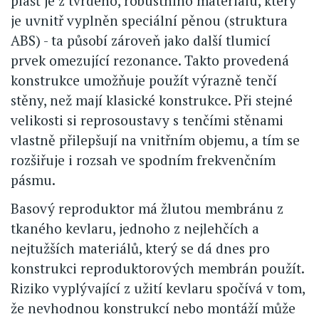
plášť je z tvrdého, robustního materiálu, který
je uvnitř vyplněn speciální pěnou (struktura
ABS) - ta působí zároveň jako další tlumicí
prvek omezující rezonance. Takto provedená
konstrukce umožňuje použít výrazně tenčí
stěny, než mají klasické konstrukce. Při stejné
velikosti si reprosoustavy s tenčími stěnami
vlastně přilepšují na vnitřním objemu, a tím se
rozšiřuje i rozsah ve spodním frekvenčním
pásmu.
Basový reproduktor má žlutou membránu z
tkaného kevlaru, jednoho z nejlehčích a
nejtužších materiálů, který se dá dnes pro
konstrukci reproduktorových membrán použít.
Riziko vyplývající z užití kevlaru spočívá v tom,
že nevhodnou konstrukcí nebo montáží může