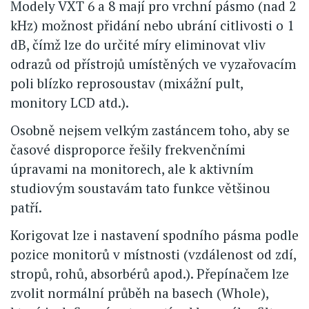
Modely VXT 6 a 8 mají pro vrchní pásmo (nad 2
kHz) možnost přidání nebo ubrání citlivosti o 1
dB, čímž lze do určité míry eliminovat vliv
odrazů od přístrojů umístěných ve vyzařovacím
poli blízko reprosoustav (mixážní pult,
monitory LCD atd.).
Osobně nejsem velkým zastáncem toho, aby se
časové disproporce řešily frekvenčními
úpravami na monitorech, ale k aktivním
studiovým soustavám tato funkce většinou
patří.
Korigovat lze i nastavení spodního pásma podle
pozice monitorů v místnosti (vzdálenost od zdí,
stropů, rohů, absorbérů apod.). Přepínačem lze
zvolit normální průběh na basech (Whole),