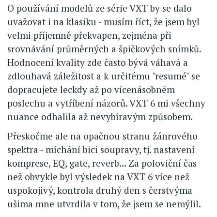
O používání modelů ze série VXT by se dalo
uvažovat i na klasiku - musím říct, že jsem byl
velmi příjemně překvapen, zejména při
srovnávání průměrných a špičkových snímků.
Hodnocení kvality zde často bývá váhavá a
zdlouhavá záležitost a k určitému "resumé" se
dopracujete leckdy až po vícenásobném
poslechu a vytříbení názorů. VXT 6 mi všechny
nuance odhalila až nevybíravým způsobem.
Přeskočme ale na opačnou stranu žánrového
spektra - míchání bicí soupravy, tj. nastavení
komprese, EQ, gate, reverb... Za poloviční čas
než obvykle byl výsledek na VXT 6 více než
uspokojivý, kontrola druhý den s čerstvýma
ušima mne utvrdila v tom, že jsem se nemýlil.