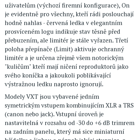
uživatelům (výchozí firemní konfigurace), On
je evidentně pro všechny, kteří rádi poslouchají
hodně nahlas - červená ledka v elegantním
prosvíceném logu indikuje stav těsně před
přebuzením, ale limitér je stále vyřazen. Třetí
poloha přepínače (Limit) aktivuje ochranný
limitér a je určena zřejmě všem notorickým
"kuličům" kteří mají ničení reproduktorů jako
svého koníčka a jakoukoli poblikávající
výstražnou ledku naprosto ignorují.
Modely VXT jsou vybavené jedním
symetrickým vstupem kombinujícím XLR a TRS
(canon nebo jack). Vstupní úroveň je
nastavitelná v rozsahu od -30 do +6 dB trimrem
na zadním panelu, který má sice miniaturní