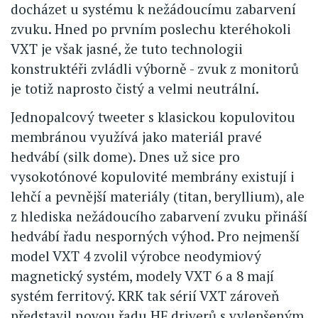
docházet u systému k nežádoucímu zabarvení
zvuku. Hned po prvním poslechu kteréhokoli
VXT je však jasné, že tuto technologii
konstruktéři zvládli výborně - zvuk z monitorů
je totiž naprosto čistý a velmi neutrální.
Jednopalcový tweeter s klasickou kopulovitou
membránou využívá jako materiál pravé
hedvábí (silk dome). Dnes už sice pro
vysokotónové kopulovité membrány existují i
lehčí a pevnější materiály (titan, beryllium), ale
z hlediska nežádoucího zabarvení zvuku přináší
hedvábí řadu nesporných výhod. Pro nejmenší
model VXT 4 zvolil výrobce neodymiový
magnetický systém, modely VXT 6 a 8 mají
systém ferritový. KRK tak sérií VXT zároveň
představil novou řadu HF driverů s vylepšeným