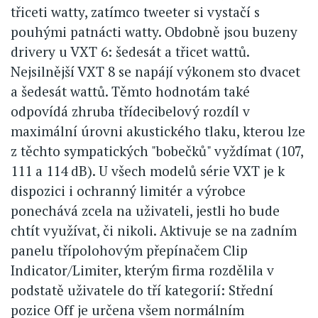
třiceti watty, zatímco tweeter si vystačí s
pouhými patnácti watty. Obdobně jsou buzeny
drivery u VXT 6: šedesát a třicet wattů.
Nejsilnější VXT 8 se napájí výkonem sto dvacet
a šedesát wattů. Těmto hodnotám také
odpovídá zhruba třídecibelový rozdíl v
maximální úrovni akustického tlaku, kterou lze
z těchto sympatických "bobečků" vyždímat (107,
111 a 114 dB). U všech modelů série VXT je k
dispozici i ochranný limitér a výrobce
ponechává zcela na uživateli, jestli ho bude
chtít využívat, či nikoli. Aktivuje se na zadním
panelu třípolohovým přepínačem Clip
Indicator/Limiter, kterým firma rozdělila v
podstatě uživatele do tří kategorií: Střední
pozice Off je určena všem normálním