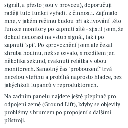
signál, a přesto jsou v provozu), doporučuji
raději tuto funkci vyřadit z činnosti. Zajímalo
mne, v jakém režimu budou při aktivování této
funkce monitory po zapnutí sítě - zjistil jsem, že
dokud nedorazí na vstup signál, tak i po
zapnutí "spí". Po zprovoznění jsem ale čekal
zhruba hodinu, než se ozvalo, s rozdílem jen
několika sekund, cvaknutí relátka v obou
monitorech. Samotný čas "probouzení" trvá
necelou vteřinu a probíhá naprosto hladce, bez
jakýchkoli lupanců v reproduktorech.
Na zadním panelu najdete ještě přepínač pro
odpojení země (Ground Lift), kdyby se objevily
problémy s brumem po propojení s dalšími
přístroji.