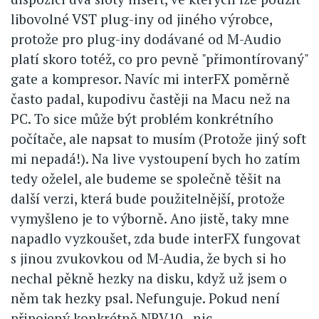
libovolné VST plug-iny od jiného výrobce,
protože pro plug-iny dodávané od M-Audio
platí skoro totéž, co pro pevně "přimontírovaný"
gate a kompresor. Navíc mi interFX poměrně
často padal, kupodivu častěji na Macu než na
PC. To sice může být problém konkrétního
počítače, ale napsat to musím (Protože jiný soft
mi nepadá!). Na live vystoupení bych ho zatím
tedy oželel, ale budeme se společně těšit na
další verzi, která bude použitelnější, protože
vymyšleno je to výborně. Ano jistě, taky mne
napadlo vyzkoušet, zda bude interFX fungovat
s jinou zvukovkou od M-Audia, že bych si ho
nechal pěkně hezky na disku, když už jsem o
něm tak hezky psal. Nefunguje. Pokud není
připojený konkrétně NRV10 - nic.