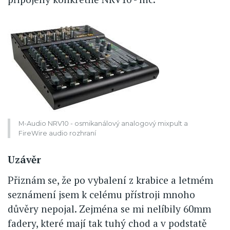
M-Audio NRV10 - osmikanálový analogový mixpult a
FireWire audio rozhraní
Uzávěr
Přiznám se, že po vybalení z krabice a letmém
seznámení jsem k celému přístroji mnoho
důvěry nepojal. Zejména se mi nelíbily 60mm
fadery, které mají tak tuhý chod a v podstatě