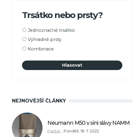
Trsátko nebo prsty?
Možnosti
Jednoznačně trsátko
výběru
Výhradně prsty
Kombinace
NEJNOVĚJŠÍ ČLÁNKY
Neumann M50 v síni slávy NAMM
Panter
,
Pondělí, 18. 7. 2022