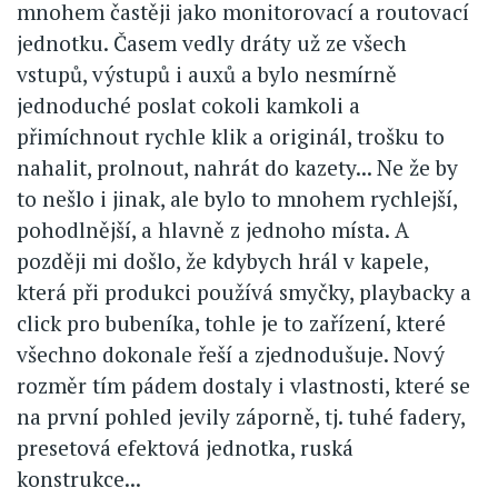
mnohem častěji jako monitorovací a routovací
jednotku. Časem vedly dráty už ze všech
vstupů, výstupů i auxů a bylo nesmírně
jednoduché poslat cokoli kamkoli a
přimíchnout rychle klik a originál, trošku to
nahalit, prolnout, nahrát do kazety... Ne že by
to nešlo i jinak, ale bylo to mnohem rychlejší,
pohodlnější, a hlavně z jednoho místa. A
později mi došlo, že kdybych hrál v kapele,
která při produkci používá smyčky, playbacky a
click pro bubeníka, tohle je to zařízení, které
všechno dokonale řeší a zjednodušuje. Nový
rozměr tím pádem dostaly i vlastnosti, které se
na první pohled jevily záporně, tj. tuhé fadery,
presetová efektová jednotka, ruská
konstrukce...