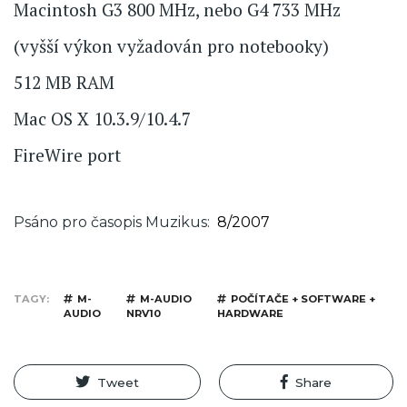
Macintosh G3 800 MHz, nebo G4 733 MHz
(vyšší výkon vyžadován pro notebooky)
512 MB RAM
Mac OS X 10.3.9/10.4.7
FireWire port
Psáno pro časopis Muzikus
8/2007
TAGY
M-
M-AUDIO
POČÍTAČE + SOFTWARE +
AUDIO
NRV10
HARDWARE
Tweet
Share