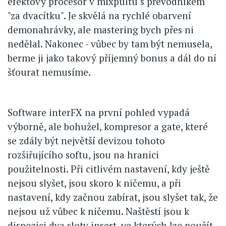
efektový procesor v mixpultu s převodníkem
"za dvacítku". Je skvělá na rychlé obarvení
demonahrávky, ale mastering bych přes ni
nedělal. Nakonec - vůbec by tam být nemusela,
berme ji jako takový příjemný bonus a dál do ní
šťourat nemusíme.
Software interFX na první pohled vypadá
výborně, ale bohužel, kompresor a gate, které
se zdály být největší devizou tohoto
rozšiřujícího softu, jsou na hranici
použitelnosti. Při citlivém nastavení, kdy ještě
nejsou slyšet, jsou skoro k ničemu, a při
nastavení, kdy začnou zabírat, jsou slyšet tak, že
nejsou už vůbec k ničemu. Naštěstí jsou k
dispozici dva sloty insert, ve kterých lze použít