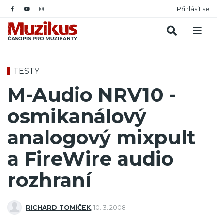
Přihlásit se
TESTY
M-Audio NRV10 -
osmikanálový
analogový mixpult
a FireWire audio
rozhraní
RICHARD TOMÍČEK
,
10. 3. 2008