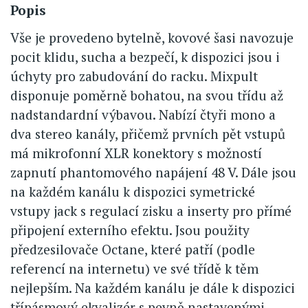
Popis
Vše je provedeno bytelně, kovové šasi navozuje
pocit klidu, sucha a bezpečí, k dispozici jsou i
úchyty pro zabudování do racku. Mixpult
disponuje poměrně bohatou, na svou třídu až
nadstandardní výbavou. Nabízí čtyři mono a
dva stereo kanály, přičemž prvních pět vstupů
má mikrofonní XLR konektory s možností
zapnutí phantomového napájení 48 V. Dále jsou
na každém kanálu k dispozici symetrické
vstupy jack s regulací zisku a inserty pro přímé
připojení externího efektu. Jsou použity
předzesilovače Octane, které patří (podle
referencí na internetu) ve své třídě k těm
nejlepším. Na každém kanálu je dále k dispozici
třípásmový ekvalizér s pevně nastavenými