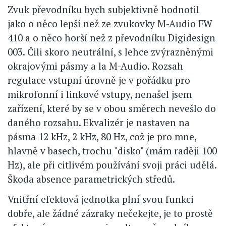
Zvuk převodníku bych subjektivně hodnotil
jako o něco lepší než ze zvukovky M-Audio FW
410 a o něco horší než z převodníku Digidesign
003. Čili skoro neutrální, s lehce zvýrazněnými
okrajovými pásmy a la M-Audio. Rozsah
regulace vstupní úrovně je v pořádku pro
mikrofonní i linkové vstupy, nenašel jsem
zařízení, které by se v obou směrech nevešlo do
daného rozsahu. Ekvalizér je nastaven na
pásma 12 kHz, 2 kHz, 80 Hz, což je pro mne,
hlavně v basech, trochu "disko" (mám raději 100
Hz), ale při citlivém používání svoji práci udělá.
Škoda absence parametrických středů.
Vnitřní efektová jednotka plní svou funkci
dobře, ale žádné zázraky nečekejte, je to prostě