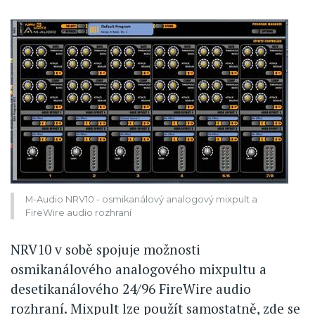
M-Audio NRV10 - osmikanálový analogový mixpult a
FireWire audio rozhraní
NRV10 v sobě spojuje možnosti
osmikanálového analogového mixpultu a
desetikanálového 24/96 FireWire audio
rozhraní. Mixpult lze použít samostatně, zde se