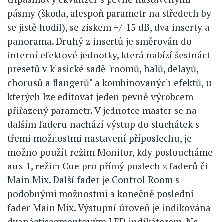
pásmy (škoda, alespoň parametr na středech by
se jistě hodil), se ziskem +/-15 dB, dva inserty a
panorama. Druhý z insertů je směrován do
interní efektové jednotky, která nabízí šestnáct
presetů v klasické sadě "roomů, halů, delayů,
chorusů a flangerů" a kombinovaných efektů, u
kterých lze editovat jeden pevně výrobcem
přiřazený parametr. V jednotce master se na
dalším faderu nachází výstup do sluchátek s
třemi možnostmi nastavení příposlechu, je
možno použít režim Monitor, kdy posloucháme
aux 1, režim Cue pro přímý poslech z faderů či
Main Mix. Další fader je Control Room s
podobnými možnostmi a konečně poslední
fader Main Mix. Výstupní úroveň je indikována
dvanáctisegmentovým LED indikátorem. Na