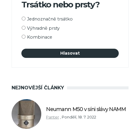
Trsátko nebo prsty?
Možnosti
Jednoznačně trsátko
výběru
Výhradně prsty
Kombinace
NEJNOVĚJŠÍ ČLÁNKY
Neumann M50 v síni slávy NAMM
Panter
,
Pondělí, 18. 7. 2022