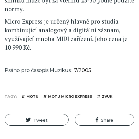
snímků může být za vteřinu 25-30 podle použité
normy.
Micro Express je určený hlavně pro studia
kombinující analogový a digitální záznam,
využívající mnoha MIDI zařízení. Jeho cena je
10 990 Kč.
Psáno pro časopis Muzikus
7/2005
TAGY
MOTU
MOTU MICRO EXPRESS
ZVUK
Tweet
Share