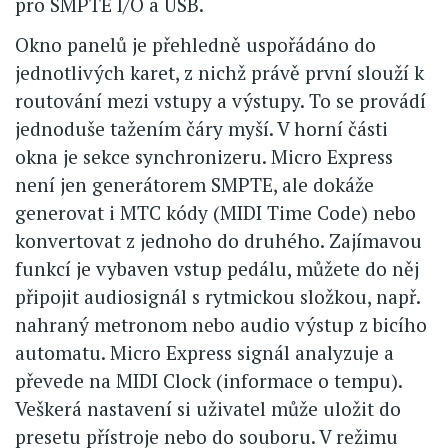
pro SMPTE I/O a USB.
Okno panelů je přehledně uspořádáno do
jednotlivých karet, z nichž právě první slouží k
routování mezi vstupy a výstupy. To se provádí
jednoduše tažením čáry myší. V horní části
okna je sekce synchronizeru. Micro Express
není jen generátorem SMPTE, ale dokáže
generovat i MTC kódy (MIDI Time Code) nebo
konvertovat z jednoho do druhého. Zajímavou
funkcí je vybaven vstup pedálu, můžete do něj
připojit audiosignál s rytmickou složkou, např.
nahraný metronom nebo audio výstup z bicího
automatu. Micro Express signál analyzuje a
převede na MIDI Clock (informace o tempu).
Veškerá nastavení si uživatel může uložit do
presetu přístroje nebo do souboru. V režimu