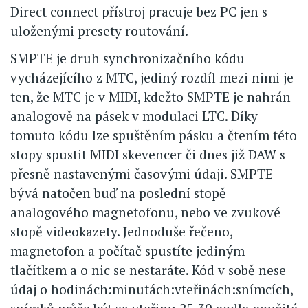
Direct connect přístroj pracuje bez PC jen s
uloženými presety routování.
SMPTE je druh synchronizačního kódu
vycházejícího z MTC, jediný rozdíl mezi nimi je
ten, že MTC je v MIDI, kdežto SMPTE je nahrán
analogově na pásek v modulaci LTC. Díky
tomuto kódu lze spuštěním pásku a čtením této
stopy spustit MIDI skevencer či dnes již DAW s
přesně nastavenými časovými údaji. SMPTE
bývá natočen buď na poslední stopě
analogového magnetofonu, nebo ve zvukové
stopě videokazety. Jednoduše řečeno,
magnetofon a počítač spustíte jediným
tlačítkem a o nic se nestaráte. Kód v sobě nese
údaj o hodinách:minutách:vteřinách:snímcích,