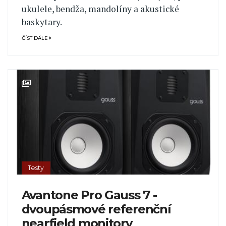
ukulele, bendža, mandolíny a akustické
baskytary.
ČÍST DÁLE
Testy
Avantone Pro Gauss 7 -
dvoupásmové referenční
nearfield monitory