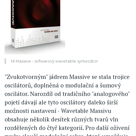
NI Massive - sofwarový wavetable syntezátor
"Zvukotvorným" jádrem Massive se stala trojice
oscilátorů, doplněná o modulační a šumový
oscilátor. Narozdíl od tradičního "analogového"
pojetí dávají ale tyto oscilátory daleko širší
možnosti nastavení - Wavetable Massivu
obsahuje několik desítek různých tvarů vln
rozdělených do čtyř kategorií. Pro další oživení