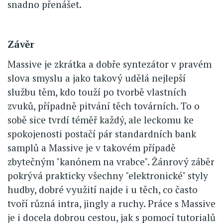
snadno přenášet.
Závěr
Massive je zkrátka a dobře syntezátor v pravém
slova smyslu a jako takový udělá nejlepší
službu těm, kdo touží po tvorbě vlastních
zvuků, případně pitvání těch továrních. To o
sobě sice tvrdí téměř každý, ale leckomu ke
spokojenosti postačí pár standardních bank
samplů a Massive je v takovém případě
zbytečným "kanónem na vrabce". Žánrový záběr
pokrývá prakticky všechny "elektronické" styly
hudby, dobré využití najde i u těch, co často
tvoří různá intra, jingly a ruchy. Práce s Massive
je i docela dobrou cestou, jak s pomocí tutorialů