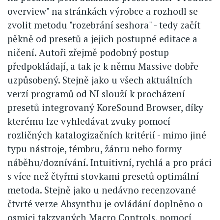
overview" na stránkách výrobce a rozhodl se
zvolit metodu "rozebrání seshora" - tedy začít
pěkně od presetů a jejich postupné editace a
ničení. Autoři zřejmě podobný postup
předpokládají, a tak je k němu Massive dobře
uzpůsobený. Stejně jako u všech aktuálních
verzí programů od NI slouží k procházení
presetů integrovaný KoreSound Browser, díky
kterému lze vyhledávat zvuky pomocí
rozličných katalogizačních kritérií - mimo jiné
typu nástroje, témbru, žánru nebo formy
náběhu/doznívání. Intuitivní, rychlá a pro práci
s více než čtyřmi stovkami presetů optimální
metoda. Stejně jako u nedávno recenzované
čtvrté verze Absynthu je ovládání doplněno o
osmici takzvaných Macro Controls, pomocí