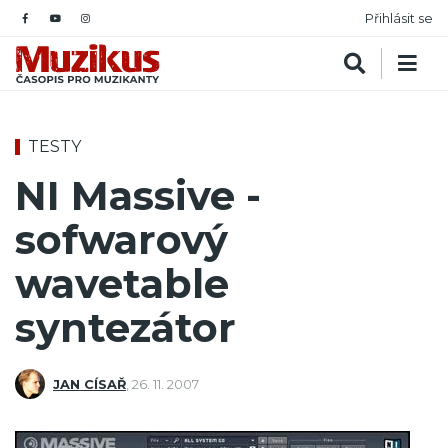
Přihlásit se
TESTY
NI Massive -
sofwarový
wavetable
syntezátor
JAN CÍSAŘ
,
26. 11. 2007