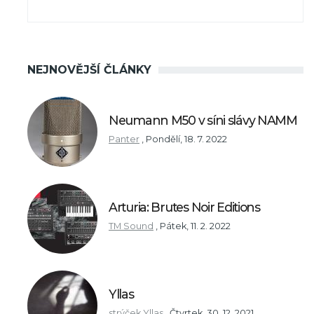
NEJNOVĚJŠÍ ČLÁNKY
Neumann M50 v síni slávy NAMM
Panter
,
Pondělí, 18. 7. 2022
Arturia: Brutes Noir Editions
TM Sound
,
Pátek, 11. 2. 2022
Yllas
strýček Yllas
,
Čtvrtek, 30. 12. 2021