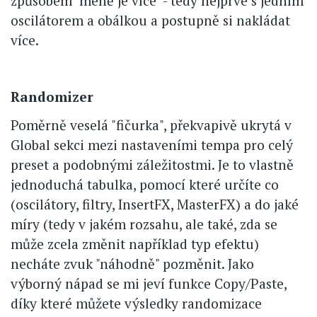
způsobem "méně je více" - tedy nejprve s jedním
oscilátorem a obálkou a postupně si nakládat
více.
Randomizer
Poměrně veselá "fičurka", překvapivě ukrytá v
Global sekci mezi nastaveními tempa pro celý
preset a podobnými záležitostmi. Je to vlastně
jednoduchá tabulka, pomocí které určíte co
(oscilátory, filtry, InsertFX, MasterFX) a do jaké
míry (tedy v jakém rozsahu, ale také, zda se
může zcela změnit například typ efektu)
necháte zvuk "náhodně" pozměnit. Jako
výborný nápad se mi jeví funkce Copy/Paste,
díky které můžete výsledky randomizace