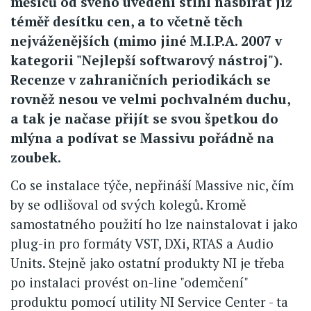
měsíců od svého uvedení stihl nasbírat již
téměř desítku cen, a to včetně těch
nejváženějších (mimo jiné M.I.P.A. 2007 v
kategorii "Nejlepší softwarový nástroj").
Recenze v zahraničních periodikách se
rovněž nesou ve velmi pochvalném duchu,
a tak je načase přijít se svou špetkou do
mlýna a podívat se Massivu pořádně na
zoubek.
Co se instalace týče, nepřináší Massive nic, čím
by se odlišoval od svých kolegů. Kromě
samostatného použití ho lze nainstalovat i jako
plug-in pro formáty VST, DXi, RTAS a Audio
Units. Stejně jako ostatní produkty NI je třeba
po instalaci provést on-line "odemčení"
produktu pomocí utility NI Service Center - ta