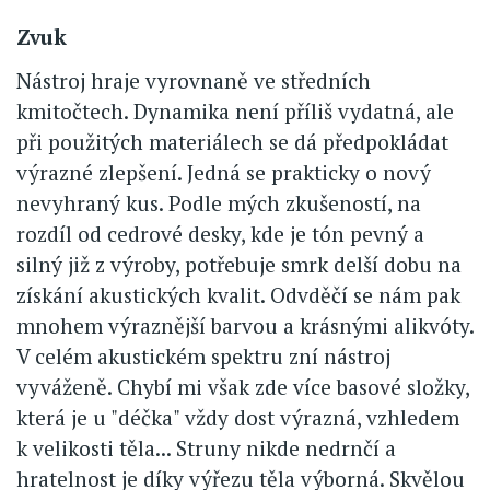
Zvuk
Nástroj hraje vyrovnaně ve středních
kmitočtech. Dynamika není příliš vydatná, ale
při použitých materiálech se dá předpokládat
výrazné zlepšení. Jedná se prakticky o nový
nevyhraný kus. Podle mých zkušeností, na
rozdíl od cedrové desky, kde je tón pevný a
silný již z výroby, potřebuje smrk delší dobu na
získání akustických kvalit. Odvděčí se nám pak
mnohem výraznější barvou a krásnými alikvóty.
V celém akustickém spektru zní nástroj
vyváženě. Chybí mi však zde více basové složky,
která je u "déčka" vždy dost výrazná, vzhledem
k velikosti těla... Struny nikde nedrnčí a
hratelnost je díky výřezu těla výborná. Skvělou