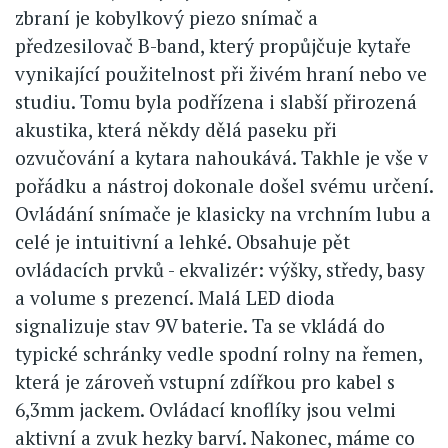
zbraní je kobylkový piezo snímač a
předzesilovač B-band, který propůjčuje kytaře
vynikající použitelnost při živém hraní nebo ve
studiu. Tomu byla podřízena i slabší přirozená
akustika, která někdy dělá paseku při
ozvučování a kytara nahoukává. Takhle je vše v
pořádku a nástroj dokonale došel svému určení.
Ovládání snímače je klasicky na vrchním lubu a
celé je intuitivní a lehké. Obsahuje pět
ovládacích prvků - ekvalizér: výšky, středy, basy
a volume s prezencí. Malá LED dioda
signalizuje stav 9V baterie. Ta se vkládá do
typické schránky vedle spodní rolny na řemen,
která je zároveň vstupní zdířkou pro kabel s
6,3mm jackem. Ovládací knoflíky jsou velmi
aktivní a zvuk hezky barví. Nakonec, máme co