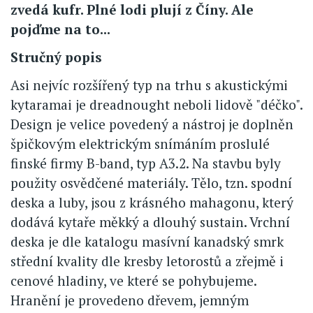
zvedá kufr. Plné lodi plují z Číny. Ale
pojďme na to...
Stručný popis
Asi nejvíc rozšířený typ na trhu s akustickými
kytaramai je dreadnought neboli lidově "déčko".
Design je velice povedený a nástroj je doplněn
špičkovým elektrickým snímáním proslulé
finské firmy B-band, typ A3.2. Na stavbu byly
použity osvědčené materiály. Tělo, tzn. spodní
deska a luby, jsou z krásného mahagonu, který
dodává kytaře měkký a dlouhý sustain. Vrchní
deska je dle katalogu masívní kanadský smrk
střední kvality dle kresby letorostů a zřejmě i
cenové hladiny, ve které se pohybujeme.
Hranění je provedeno dřevem, jemným