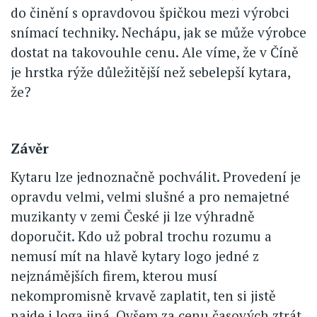
do činění s opravdovou špičkou mezi výrobci
snímací techniky. Nechápu, jak se může výrobce
dostat na takovouhle cenu. Ale víme, že v Číně
je hrstka rýže důležitější než sebelepší kytara,
že?
Závěr
Kytaru lze jednoznačně pochválit. Provedení je
opravdu velmi, velmi slušné a pro nemajetné
muzikanty v zemi České ji lze výhradně
doporučit. Kdo už pobral trochu rozumu a
nemusí mít na hlavě kytary logo jedné z
nejznámějších firem, kterou musí
nekompromisně krvavě zaplatit, ten si jistě
najde i loga jiná. Ovšem za cenu časových ztrát