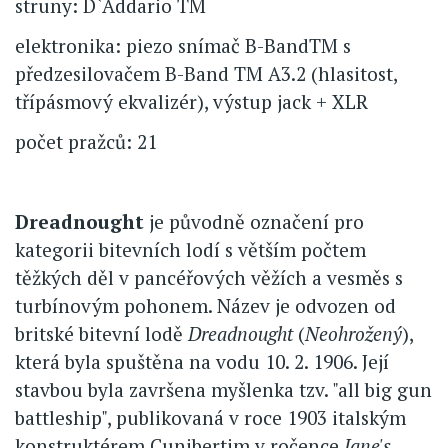
struny: D`Addario TM
elektronika: piezo snímač B-BandTM s
předzesilovačem B-Band TM A3.2 (hlasitost,
třípásmový ekvalizér), výstup jack + XLR
počet pražců: 21
Dreadnought
je původně označení pro
kategorii bitevních lodí s větším počtem
těžkých děl v pancéřových věžích a vesměs s
turbínovým pohonem. Název je odvozen od
britské bitevní lodě
Dreadnought
(
Neohrožený
),
která byla spuštěna na vodu 10. 2. 1906. Její
stavbou byla završena myšlenka tzv. "all big gun
battleship", publikovaná v roce 1903 italským
konstruktérem Cunibertim v ročence
Jane's
.