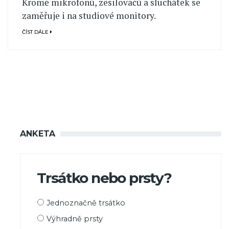
Kromě mikrofonů, zesilovačů a sluchátek se
zaměřuje i na studiové monitory.
ČÍST DÁLE
ANKETA
Trsátko nebo prsty?
Možnosti
Jednoznačně trsátko
výběru
Výhradně prsty