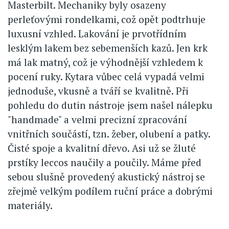
Masterbilt. Mechaniky byly osazeny
perleťovými rondelkami, což opět podtrhuje
luxusní vzhled. Lakování je prvotřídním
lesklým lakem bez sebemenších kazů. Jen krk
má lak matný, což je výhodnější vzhledem k
pocení ruky. Kytara vůbec celá vypadá velmi
jednoduše, vkusně a tváří se kvalitně. Při
pohledu do dutin nástroje jsem našel nálepku
"handmade" a velmi precizní zpracování
vnitřních součástí, tzn. žeber, olubení a patky.
Čisté spoje a kvalitní dřevo. Asi už se žluté
prstíky leccos naučily a poučily. Máme před
sebou slušně provedený akustický nástroj se
zřejmě velkým podílem ruční práce a dobrými
materiály.