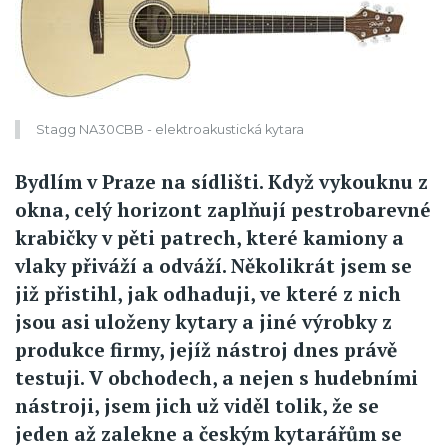
Stagg NA30CBB - elektroakustická kytara
Bydlím v Praze na sídlišti. Když vykouknu z
okna, celý horizont zaplňují pestrobarevné
krabičky v pěti patrech, které kamiony a
vlaky přiváží a odváží. Několikrát jsem se
již přistihl, jak odhaduji, ve které z nich
jsou asi uloženy kytary a jiné výrobky z
produkce firmy, jejíž nástroj dnes právě
testuji. V obchodech, a nejen s hudebními
nástroji, jsem jich už viděl tolik, že se
jeden až zalekne a českým kytarářům se