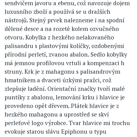
sendvičem javoru a ebenu, což navozuje dojem
luxusního zboží a používá se u dražších
nástrojů. Stejný prvek nalezneme i na spodní
dělené desce a na rozetě kolem ozvučného
otvoru. Kobylka z hezkého nelakovaného
palisandru s plastovými kolíčky, ozdobenými
přírodní perletí, zvanou abalon. Sedlo kobylky
má jemnou profilovou vrtuli a kompenzaci h
struny. Krk je z mahagonu s palisandrovým
hmatníkem a dvaceti úzkými pražci, což
zlepšuje ladění. Orientační značky tvoří malé
puntíky z abalonu, lemování krku i hlavice je
provedeno opět dřevem. Plátek hlavice je z
hezkého mahagonu a uprostřed se skví
perleťové logo výrobce. Tvar hlavice mi trochu
evokuje starou slávu Epiphonu u typu