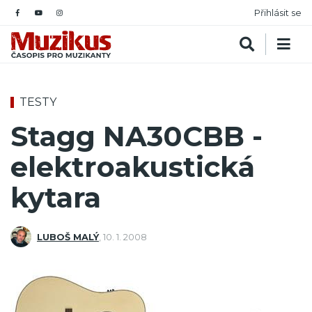
Přihlásit se
TESTY
Stagg NA30CBB -
elektroakustická
kytara
LUBOŠ MALÝ
,
10. 1. 2008