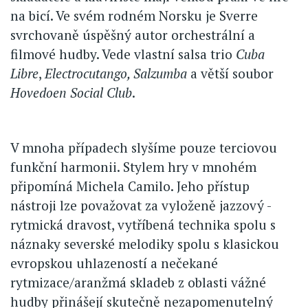
na bicí. Ve svém rodném Norsku je Sverre
svrchovaně úspěšný autor orchestrální a
filmové hudby. Vede vlastní salsa trio
Cuba
Libre
,
Electrocutango, Salzumba
a větší soubor
Hovedoen Social Club
.
V mnoha případech slyšíme pouze terciovou
funkční harmonii. Stylem hry v mnohém
připomíná Michela Camilo. Jeho přístup
nástroji lze považovat za vyloženě jazzový -
rytmická dravost, vytříbená technika spolu s
náznaky severské melodiky spolu s klasickou
evropskou uhlazeností a nečekané
rytmizace/aranžmá skladeb z oblasti vážné
hudby přinášejí skutečně nezapomenutelný