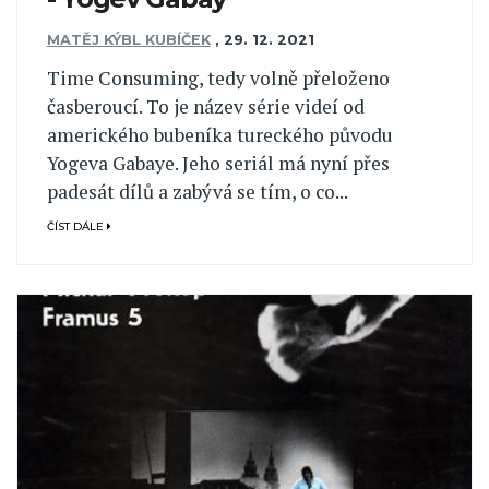
MATĚJ KÝBL KUBÍČEK
,
29. 12. 2021
Time Consuming, tedy volně přeloženo
časberoucí. To je název série videí od
amerického bubeníka tureckého původu
Yogeva Gabaye. Jeho seriál má nyní přes
padesát dílů a zabývá se tím, o co...
ČÍST DÁLE