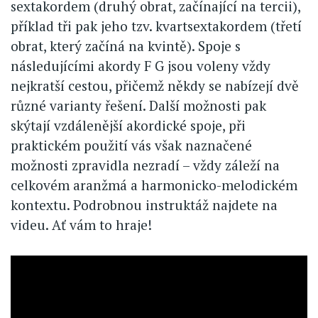
sextakordem (druhý obrat, začínající na tercii),
příklad tři pak jeho tzv. kvartsextakordem (třetí
obrat, který začíná na kvintě). Spoje s
následujícími akordy F G jsou voleny vždy
nejkratší cestou, přičemž někdy se nabízejí dvě
různé varianty řešení. Další možnosti pak
skýtají vzdálenější akordické spoje, při
praktickém použití vás však naznačené
možnosti zpravidla nezradí – vždy záleží na
celkovém aranžmá a harmonicko-melodickém
kontextu. Podrobnou instruktáž najdete na
videu. Ať vám to hraje!
Video
Url