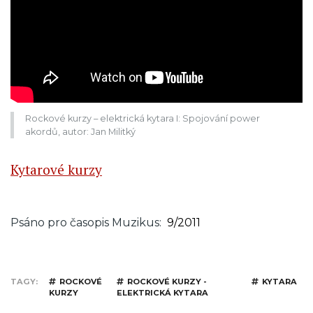
Rockové kurzy – elektrická kytara I: Spojování power
akordů, autor: Jan Militký
Kytarové kurzy
Psáno pro časopis Muzikus
9/2011
TAGY
ROCKOVÉ
ROCKOVÉ KURZY -
KYTARA
KURZY
ELEKTRICKÁ KYTARA