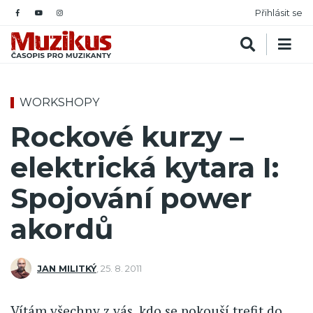
Přihlásit se
WORKSHOPY
Rockové kurzy –
elektrická kytara I:
Spojování power
akordů
JAN MILITKÝ
,
25. 8. 2011
Vítám všechny z vás, kdo se pokouší trefit do