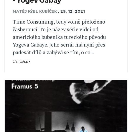
- Yogev Gabay
MATĚJ KÝBL KUBÍČEK
,
29. 12. 2021
Time Consuming, tedy volně přeloženo
časberoucí. To je název série videí od
amerického bubeníka tureckého původu
Yogeva Gabaye. Jeho seriál má nyní přes
padesát dílů a zabývá se tím, o co...
ČÍST DÁLE