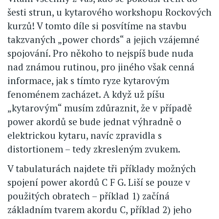
šesti strun, u kytarového workshopu Rockových
kurzů! V tomto díle si posvítíme na stavbu
takzvaných „power chords“ a jejich vzájemné
spojování. Pro někoho to nejspíš bude nuda
nad známou rutinou, pro jiného však cenná
informace, jak s tímto ryze kytarovým
fenoménem zacházet. A když už píšu
„kytarovým“ musím zdůraznit, že v případě
power akordů se bude jednat výhradně o
elektrickou kytaru, navíc zpravidla s
distortionem – tedy zkresleným zvukem.
V tabulaturách najdete tři příklady možných
spojení power akordů C F G. Liší se pouze v
použitých obratech – příklad 1) začíná
základním tvarem akordu C, příklad 2) jeho