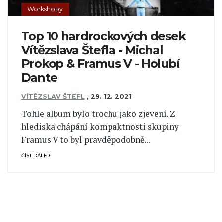
Workshopy
Top 10 hardrockových desek
Vítězslava Štefla - Michal
Prokop & Framus V - Holubí
Dante
VÍTĚZSLAV ŠTEFL
,
29. 12. 2021
Tohle album bylo trochu jako zjevení. Z
hlediska chápání kompaktnosti skupiny
Framus V to byl pravděpodobně...
ČÍST DÁLE