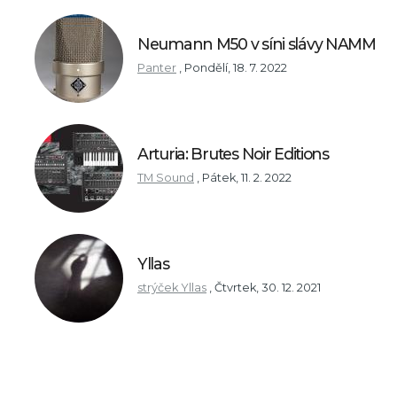
Neumann M50 v síni slávy NAMM
Panter
,
Pondělí, 18. 7. 2022
Arturia: Brutes Noir Editions
TM Sound
,
Pátek, 11. 2. 2022
Yllas
strýček Yllas
,
Čtvrtek, 30. 12. 2021