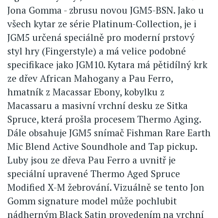
Jona Gomma - zbrusu novou JGM5-BSN. Jako u
všech kytar ze série Platinum-Collection, je i
JGM5 určená speciálně pro moderní prstový
styl hry (Fingerstyle) a má velice podobné
specifikace jako JGM10. Kytara má pětidílný krk
ze dřev African Mahogany a Pau Ferro,
hmatník z Macassar Ebony, kobylku z
Macassaru a masivní vrchní desku ze Sitka
Spruce, která prošla procesem Thermo Aging.
Dále obsahuje JGM5 snímač Fishman Rare Earth
Mic Blend Active Soundhole and Tap pickup.
Luby jsou ze dřeva Pau Ferro a uvnitř je
speciální upravené Thermo Aged Spruce
Modified X-M žebrování. Vizuálně se tento Jon
Gomm signature model může pochlubit
nádherným Black Satin provedením na vrchní