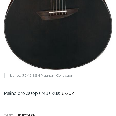
Ibanez: JGM5-BSN Platinum Collection
Psáno pro časopis Muzikus
8/2021
TAGY
KYTARA