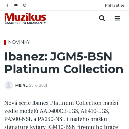
Přihlásit se
NOVINKY
Ibanez: JGM5-BSN
Platinum Collection
MEINL
,
25. 6. 2021
Nová série Ibanez Platinum-Collection nabízí
vedle modelů AAD400CE-LGS, AE410-LGS,
PA300-NSL a PA230-NSL i malého brášku
signature kytary JGM10-BSN firemního hráče