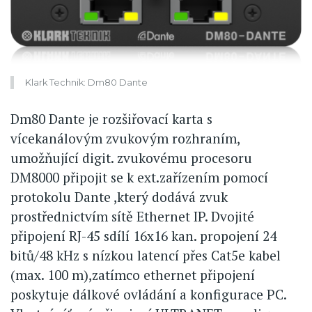
Klark Technik: Dm80 Dante
Dm80 Dante je rozšiřovací karta s
vícekanálovým zvukovým rozhraním,
umožňující digit. zvukovému procesoru
DM8000 připojit se k ext.zařízením pomocí
protokolu Dante ,který dodává zvuk
prostřednictvím sítě Ethernet IP. Dvojité
připojení RJ-45 sdílí 16x16 kan. propojení 24
bitů/48 kHz s nízkou latencí přes Cat5e kabel
(max. 100 m),zatímco ethernet připojení
poskytuje dálkové ovládání a konfigurace PC.