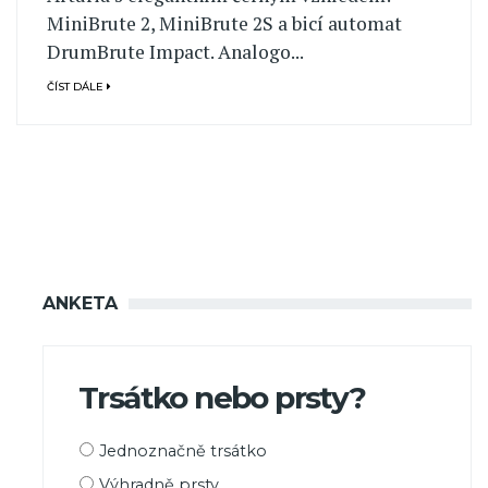
MiniBrute 2, MiniBrute 2S a bicí automat
DrumBrute Impact. Analogo...
ČÍST DÁLE
ANKETA
Trsátko nebo prsty?
Možnosti
Jednoznačně trsátko
výběru
Výhradně prsty