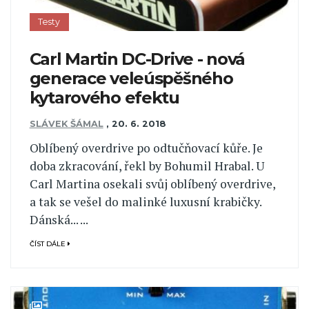
Testy
Carl Martin DC-Drive - nová
generace veleúspěšného
kytarového efektu
SLÁVEK ŠÁMAL
,
20. 6. 2018
Oblíbený overdrive po odtučňovací kůře. Je
doba zkracování, řekl by Bohumil Hrabal. U
Carl Martina osekali svůj oblíbený overdrive,
a tak se vešel do malinké luxusní krabičky.
Dánská... ...
ČÍST DÁLE