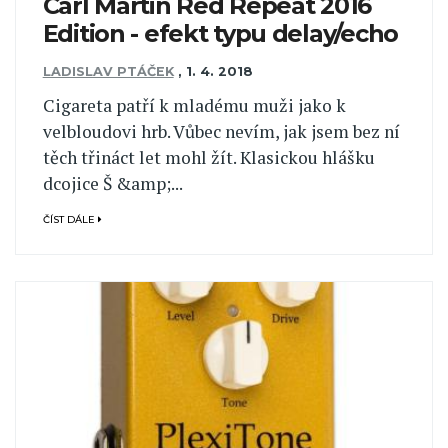
Carl Martin Red Repeat 2016
Edition - efekt typu delay/echo
LADISLAV PTÁČEK
,
1. 4. 2018
Cigareta patří k mladému muži jako k
velbloudovi hrb. Vůbec nevím, jak jsem bez ní
těch třináct let mohl žít. Klasickou hlášku
dcojice Š &amp;...
ČÍST DÁLE