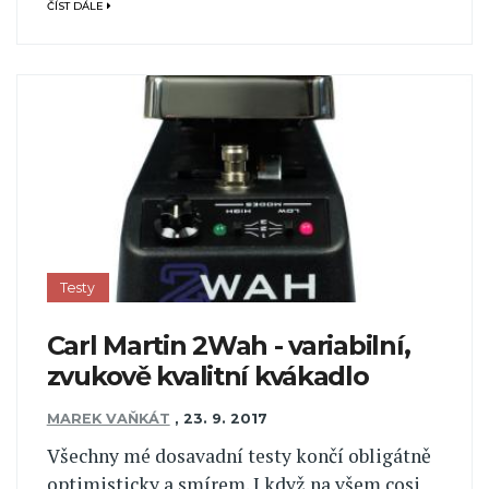
ČÍST DÁLE
Testy
Carl Martin 2Wah - variabilní,
zvukově kvalitní kvákadlo
MAREK VAŇKÁT
,
23. 9. 2017
Všechny mé dosavadní testy končí obligátně
optimisticky a smírem. I když na všem cosi