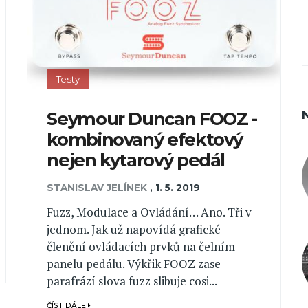
Testy
Seymour Duncan FOOZ -
kombinovaný efektový
nejen kytarový pedál
STANISLAV JELÍNEK
,
1. 5. 2019
Fuzz, Modulace a Ovládání… Ano. Tři v
jednom. Jak už napovídá grafické
členění ovládacích prvků na čelním
panelu pedálu. Výkřik FOOZ zase
parafrází slova fuzz slibuje cosi...
ČÍST DÁLE