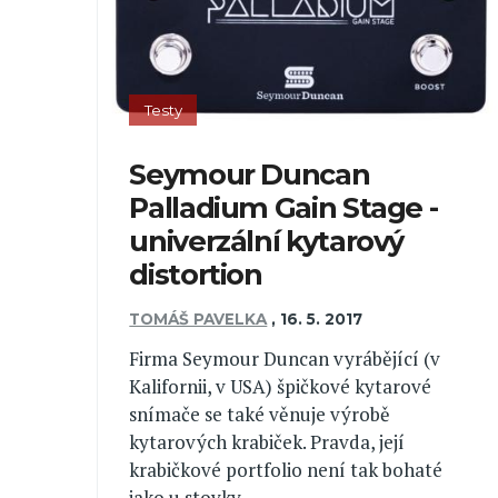
Testy
Seymour Duncan
Palladium Gain Stage -
univerzální kytarový
distortion
TOMÁŠ PAVELKA
,
16. 5. 2017
Firma Seymour Duncan vyrábějící (v
Kalifornii, v USA) špičkové kytarové
snímače se také věnuje výrobě
kytarových krabiček. Pravda, její
krabičkové portfolio není tak bohaté
jako u stovky ...