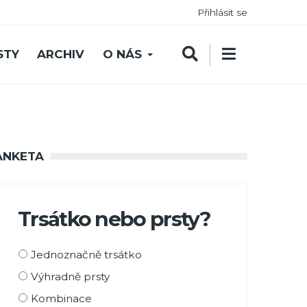
Přihlásit se
STY
ARCHIV
O NÁS
ANKETA
Trsátko nebo prsty?
Možnosti
Jednoznačně trsátko
výběru
Výhradně prsty
Kombinace