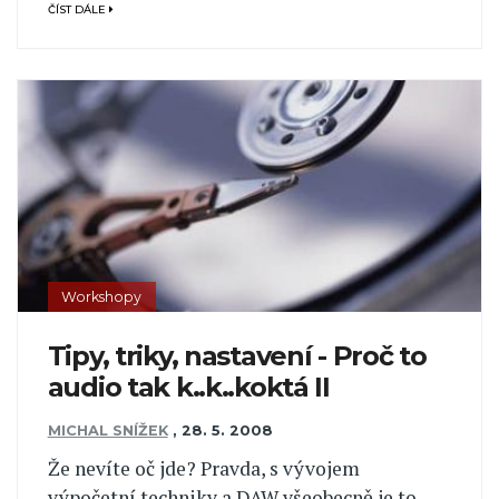
ČÍST DÁLE
Workshopy
Tipy, triky, nastavení - Proč to
audio tak k..k..koktá II
MICHAL SNÍŽEK
,
28. 5. 2008
Že nevíte oč jde? Pravda, s vývojem
výpočetní techniky a DAW všeobecně je to