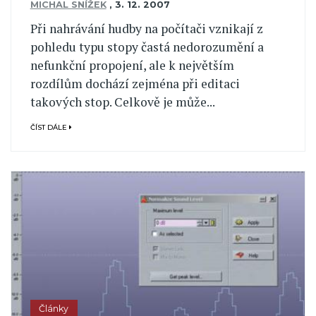
MICHAL SNÍŽEK
,
3. 12. 2007
Při nahrávání hudby na počítači vznikají z
pohledu typu stopy častá nedorozumění a
nefunkční propojení, ale k největším
rozdílům dochází zejména při editaci
takových stop. Celkově je může...
ČÍST DÁLE
Články