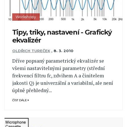
Workshopy
Tipy, triky, nastavení - Grafický
ekvalizér
OLDŘICH TUREČEK
,
8. 3. 2010
Dříve popsaný parametrický ekvalizér se
všemi nastavitelnými parametry (střední
frekvencí filtru fc, zdvihem A a činitelem
jakosti Q) je univerzální a variabilní, ale není
úplně přehledný...
ČÍST DÁLE