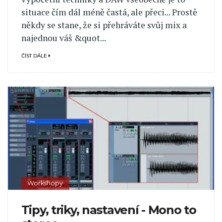
situace čím dál méně častá, ale přeci... Prostě
někdy se stane, že si přehráváte svůj mix a
najednou váš &quot...
ČÍST DÁLE
Workshopy
Tipy, triky, nastavení - Mono to