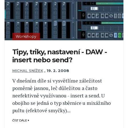
Workshopy
Tipy, triky, nastavení - DAW -
insert nebo send?
MICHAL SNÍŽEK
,
19. 2. 2008
V dnešním díle si vysvětlíme záležitost
poměrně jasnou, leč důležitou a často
neefektivně využívanou - insert a send. U
obojího se jedná o typ sběrnice u mixážního
pultu (efektové smyčky)...
ČÍST DÁLE