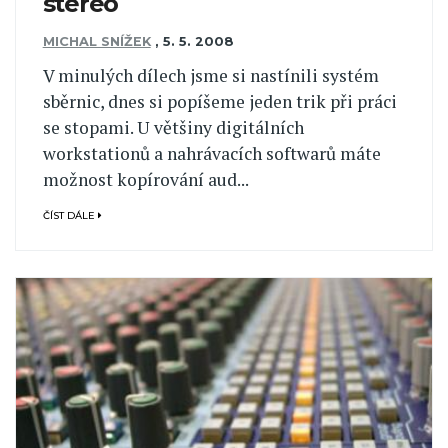
stereo
MICHAL SNÍŽEK
,
5. 5. 2008
V minulých dílech jsme si nastínili systém
sběrnic, dnes si popíšeme jeden trik při práci
se stopami. U většiny digitálních
workstationů a nahrávacích softwarů máte
možnost kopírování aud...
ČÍST DÁLE