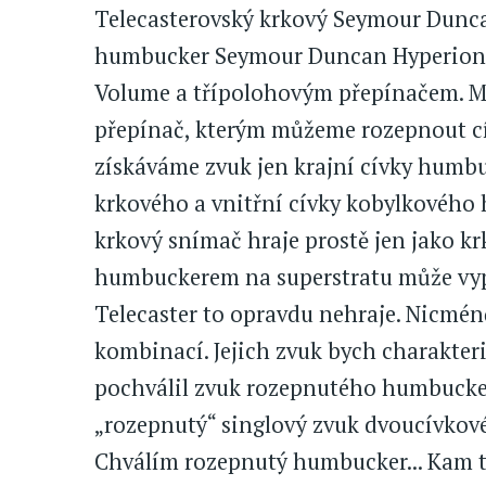
Telecasterovský krkový Seymour Dunca
humbucker Seymour Duncan Hyperion 
Volume a třípolohovým přepínačem. M
přepínač, kterým můžeme rozepnout cí
získáváme zvuk jen krajní cívky humbu
krkového a vnitřní cívky kobylkového
krkový snímač hraje prostě jen jako k
humbuckerem na superstratu může vypa
Telecaster to opravdu nehraje. Nicmén
kombinací. Jejich zvuk bych charakteri
pochválil zvuk rozepnutého humbucker
„rozepnutý“ singlový zvuk dvoucívkov
Chválím rozepnutý humbucker... Kam to