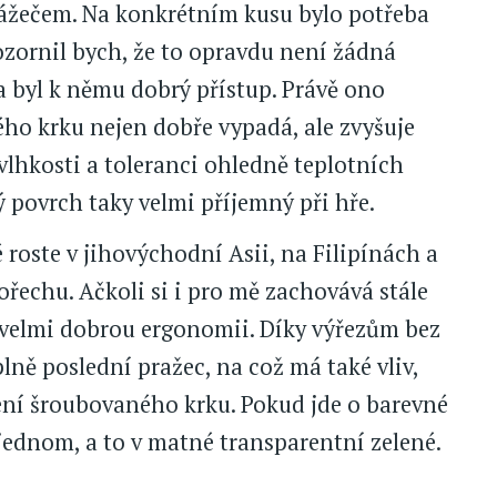
srážečem. Na konkrétním kusu bylo potřeba
zornil bych, že to opravdu není žádná
a byl k němu dobrý přístup. Právě ono
ého krku nejen dobře vypadá, ale zvyšuje
 vlhkosti a toleranci ohledně teplotních
ý povrch taky velmi příjemný při hře.
 roste v jihovýchodní Asii, na Filipínách a
ořechu. Ačkoli si i pro mě zachovává stále
zí velmi dobrou ergonomii. Díky výřezům bez
ně poslední pražec, na což má také vliv,
ení šroubovaného krku. Pokud jde o barevné
jednom, a to v matné transparentní zelené.