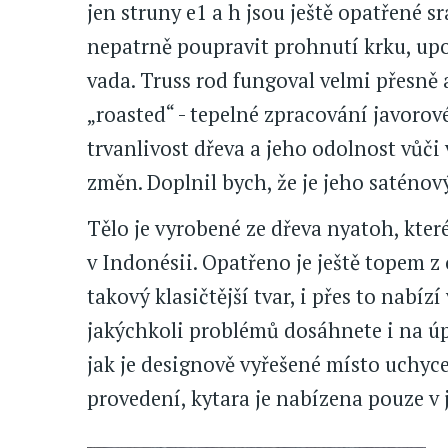
jen struny e1 a h jsou ještě opatřené 
nepatrně poupravit prohnutí krku, upo
vada. Truss rod fungoval velmi přesně 
„roasted“ - tepelné zpracování javorov
trvanlivost dřeva a jeho odolnost vůči
změn. Doplnil bych, že je jeho saténov
Tělo je vyrobené ze dřeva nyatoh, které
v Indonésii. Opatřeno je ještě topem z 
takový klasičtější tvar, i přes to nabí
jakýchkoli problémů dosáhnete i na úpl
jak je designově vyřešené místo uchyc
provedení, kytara je nabízena pouze v 