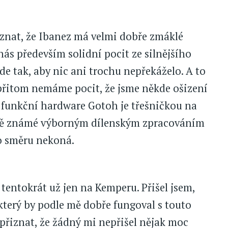
znat, že Ibanez má velmi dobře zmáklé
nás především solidní pocit ze silnějšího
ude tak, aby nic ani trochu nepřekáželo. A to
přitom nemáme pocit, že jsme někde ošizení
 funkční hardware Gotoh je třešničkou na
ecně známé výborným dílenským zpracováním
o směru nekoná.
 tentokrát už jen na Kemperu. Přišel jsem,
 který by podle mě dobře fungoval s touto
e přiznat, že žádný mi nepřišel nějak moc