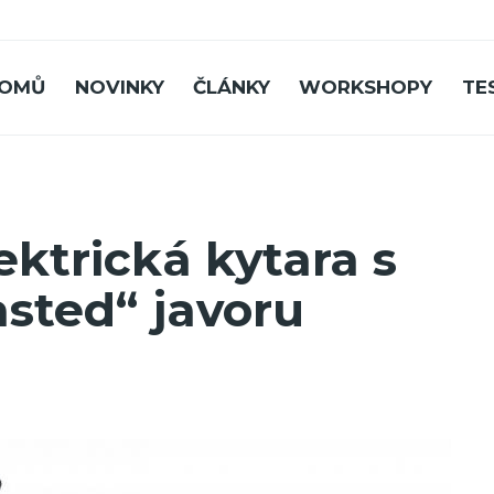
OMŮ
NOVINKY
ČLÁNKY
WORKSHOPY
TE
ektrická kytara s
asted“ javoru