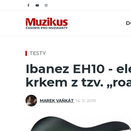
D
TESTY
Ibanez EH10 - el
krkem z tzv. „ro
MAREK VAŇKÁT
,
14. 11. 2019