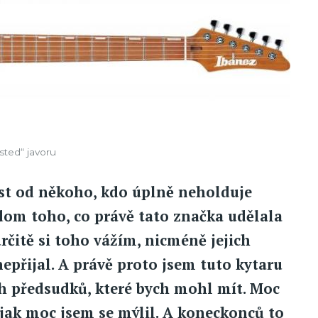
sted“ javoru
test od někoho, kdo úplně neholduje
dom toho, co právě tato značka udělala
rčitě si toho vážím, nicméně jejich
nepřijal. A právě proto jsem tuto kytaru
ch předsudků, které bych mohl mít. Moc
jak moc jsem se mýlil. A koneckonců to