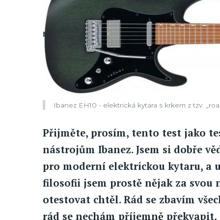
Ibanez EH10 - elektrická kytara s krkem z tzv. „roa
Přijměte, prosím, tento test jako 
nástrojům Ibanez. Jsem si dobře vě
pro moderní elektrickou kytaru, a u
filosofii jsem prostě nějak za svou 
otestovat chtěl. Rád se zbavím vše
rád se nechám příjemně překvapit, 