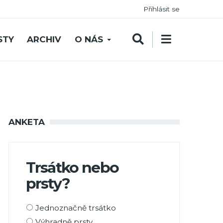
Přihlásit se
STY
ARCHIV
O NÁS
ANKETA
Trsátko nebo
prsty?
Možnosti
Jednoznačně trsátko
výběru
Výhradně prsty