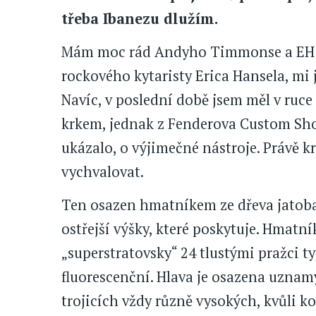
třeba Ibanezu dlužím.
Mám moc rád Andyho Timmonse a EH10
rockového kytaristy Erica Hansela, mi
Navíc, v poslední době jsem měl v ruce 
krkem, jednak z Fenderova Custom Shop
ukázalo, o výjimečné nástroje. Právě kr
vychvalovat.
Ten osazen hmatníkem ze dřeva jatoba,
ostřejší výšky, které poskytuje. Hmat
„superstratovsky“ 24 tlustými pražci t
fluorescenční. Hlava je osazena uzna
trojicích vždy různě vysokých, kvůli 