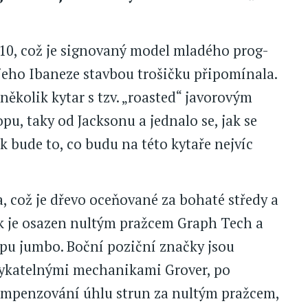
, což je signovaný model mladého prog-
 jeho Ibaneze stavbou trošičku připomínala.
několik kytar s tzv. „roasted“ javorovým
u, taky od Jacksonu a jednalo se, jak se
k bude to, co budu na této kytaře nejvíc
 což je dřevo oceňované za bohaté středy a
ník je osazen nultým pražcem Graph Tech a
ypu jumbo. Boční poziční značky jsou
mykatelnými mechanikami Grover, po
kompenzování úhlu strun za nultým pražcem,