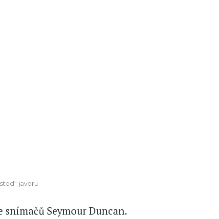
sted“ javoru
ce snímačů Seymour Duncan.