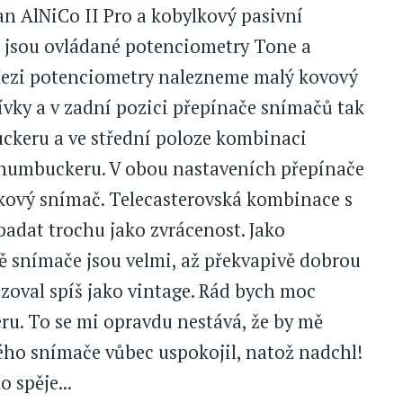
n AlNiCo II Pro a kobylkový pasivní
jsou ovládané potenciometry Tone a
ezi potenciometry nalezneme malý kovový
vky a v zadní pozici přepínače snímačů tak
ckeru a ve střední poloze kombinaci
 humbuckeru. V obou nastaveních přepínače
rkový snímač. Telecasterovská kombinace s
dat trochu jako zvrácenost. Jako
ě snímače jsou velmi, až překvapivě dobrou
zoval spíš jako vintage. Rád bych moc
u. To se mi opravdu nestává, že by mě
ého snímače vůbec uspokojil, natož nadchl!
 spěje...