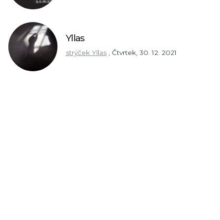
Yllas
strýček Yllas
,
Čtvrtek, 30. 12. 2021