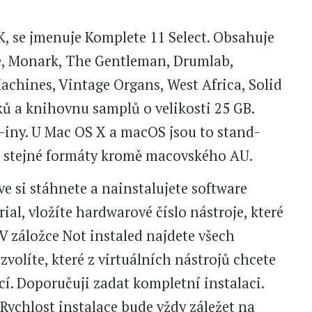
KK, se jmenuje Komplete 11 Select. Obsahuje
ve, Monark, The Gentleman, Drumlab,
achines, Vintage Organs, West Africa, Solid
ků a knihovnu samplů o velikosti 25 GB.
-iny. U Mac OS X a macOS jsou to stand-
í stejné formáty kromě macovského AU.
ve si stáhnete a nainstalujete software
rial, vložíte hardwarové číslo nástroje, které
 V záložce Not instaled najdete všech
 zvolíte, které z virtuálních nástrojů chcete
ací. Doporučuji zadat kompletní instalaci.
 Rychlost instalace bude vždy záležet na