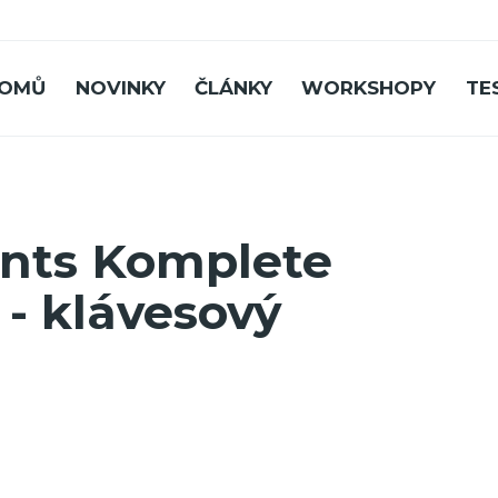
OMŮ
NOVINKY
ČLÁNKY
WORKSHOPY
TE
ents Komplete
 - klávesový