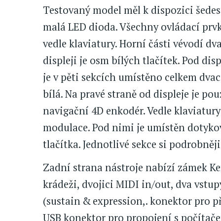
Testovaný model měl k dispozici šedes
malá LED dioda. Všechny ovládací prvk
vedle klaviatury. Horní části vévodí d
displeji je osm bílých tlačítek. Pod dis
je v pěti sekcích umístěno celkem dvace
bílá. Na pravé straně od displeje je po
navigační 4D enkodér. Vedle klaviatury
modulace. Pod nimi je umístěn dotykov
tlačítka. Jednotlivé sekce si podrobně
Zadní strana nástroje nabízí zámek Ken
krádeži, dvojici MIDI in/out, dva vstu
(sustain & expression,. konektor pro př
USB konektor pro propojení s počítače