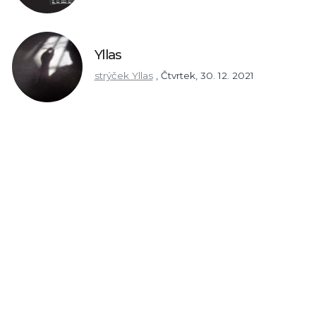
Yllas
strýček Yllas
,
Čtvrtek, 30. 12. 2021