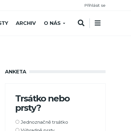
Přihlásit se
STY
ARCHIV
O NÁS
ANKETA
Trsátko nebo
prsty?
Možnosti
Jednoznačně trsátko
výběru
Výhradně prsty