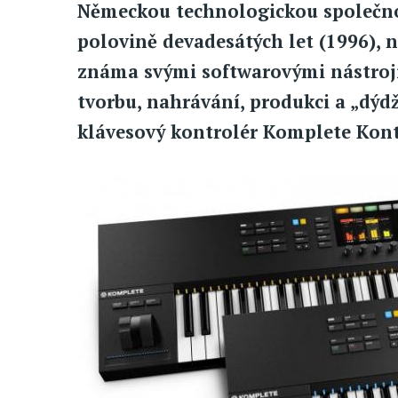
Německou technologickou společnos
polovině devadesátých let (1996), 
známa svými softwarovými nástroji.
tvorbu, nahrávání, produkci a „dýd
klávesový kontrolér Komplete Kon