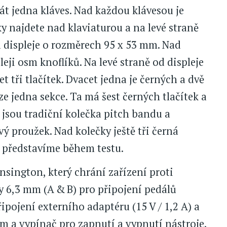
át jedna kláves. Nad každou klávesou je
y najdete nad klaviaturou a na levé straně
va displeje o rozměrech 95 x 53 mm. Nad
pleji osm knoflíků. Na levé straně od displeje
t tři tlačítek. Dvacet jedna je černých a dvě
uze jedna sekce. Ta má šest černých tlačítek a
 jsou tradiční kolečka pitch bandu a
ý proužek. Nad kolečky ještě tři černá
ji představíme během testu.
sington, který chrání zařízení proti
py 6,3 mm (A & B) pro připojení pedálů
ipojení externího adaptéru (15 V / 1,2 A) a
m a vypínač pro zapnutí a vypnutí nástroje.