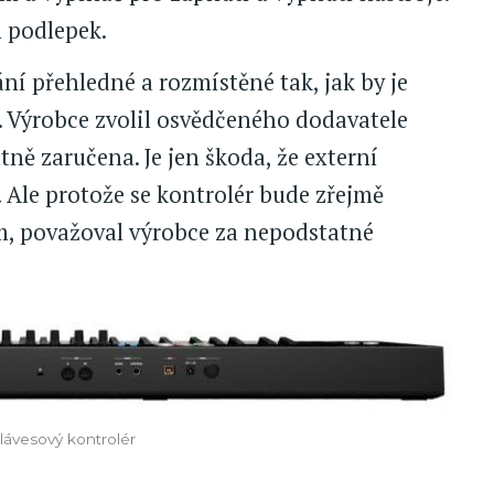
 podlepek.
í přehledné a rozmístěné tak, jak by je
. Výrobce zvolil osvědčeného dodavatele
tně zaručena. Je jen škoda, že externí
 Ale protože se kontrolér bude zřejmě
em, považoval výrobce za nepodstatné
lávesový kontrolér