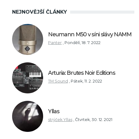
NEJNOVĚJŠÍ ČLÁNKY
Neumann M50 v síni slávy NAMM
Panter
,
Pondělí, 18. 7. 2022
Arturia: Brutes Noir Editions
TM Sound
,
Pátek, 11. 2. 2022
Yllas
strýček Yllas
,
Čtvrtek, 30. 12. 2021