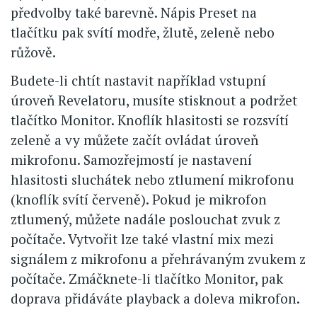
předvolby také barevně. Nápis Preset na
tlačítku pak svítí modře, žlutě, zeleně nebo
růžově.
Budete-li chtít nastavit například vstupní
úroveň Revelatoru, musíte stisknout a podržet
tlačítko Monitor. Knoflík hlasitosti se rozsvítí
zeleně a vy můžete začít ovládat úroveň
mikrofonu. Samozřejmostí je nastavení
hlasitosti sluchátek nebo ztlumení mikrofonu
(knoflík svítí červeně). Pokud je mikrofon
ztlumený, můžete nadále poslouchat zvuk z
počítače. Vytvořit lze také vlastní mix mezi
signálem z mikrofonu a přehrávaným zvukem z
počítače. Zmáčknete-li tlačítko Monitor, pak
doprava přidáváte playback a doleva mikrofon.