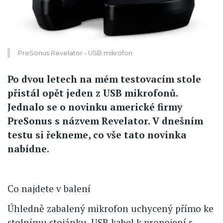
PreSonus Revelator - USB mikrofon
Po dvou letech na mém testovacím stole
přistál opět jeden z USB mikrofonů.
Jednalo se o novinku americké firmy
PreSonus s názvem Revelator. V dnešním
testu si řekneme, co vše tato novinka
nabídne.
Co najdete v balení
Úhledně zabalený mikrofon uchycený přímo ke
stolnímu stojánku. USB kabel k propojení s