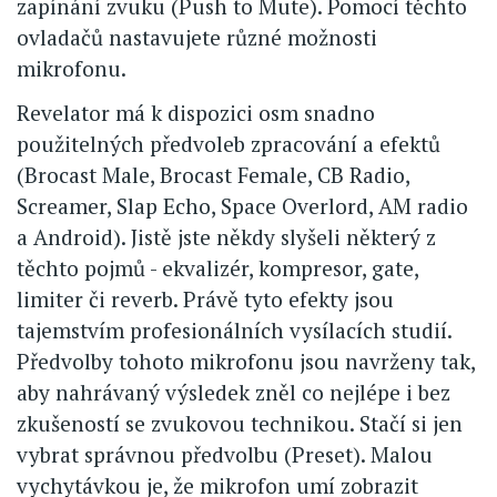
zapínání zvuku (Push to Mute). Pomocí těchto
ovladačů nastavujete různé možnosti
mikrofonu.
Revelator má k dispozici osm snadno
použitelných předvoleb zpracování a efektů
(Brocast Male, Brocast Female, CB Radio,
Screamer, Slap Echo, Space Overlord, AM radio
a Android). Jistě jste někdy slyšeli některý z
těchto pojmů - ekvalizér, kompresor, gate,
limiter či reverb. Právě tyto efekty jsou
tajemstvím profesionálních vysílacích studií.
Předvolby tohoto mikrofonu jsou navrženy tak,
aby nahrávaný výsledek zněl co nejlépe i bez
zkušeností se zvukovou technikou. Stačí si jen
vybrat správnou předvolbu (Preset). Malou
vychytávkou je, že mikrofon umí zobrazit