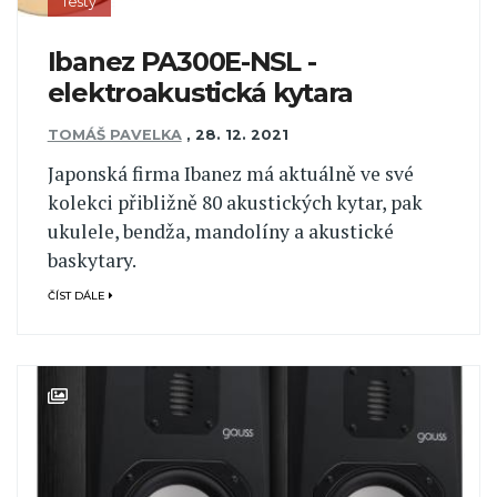
Testy
Ibanez PA300E-NSL -
elektroakustická kytara
TOMÁŠ PAVELKA
,
28. 12. 2021
Japonská firma Ibanez má aktuálně ve své
kolekci přibližně 80 akustických kytar, pak
ukulele, bendža, mandolíny a akustické
baskytary.
ČÍST DÁLE