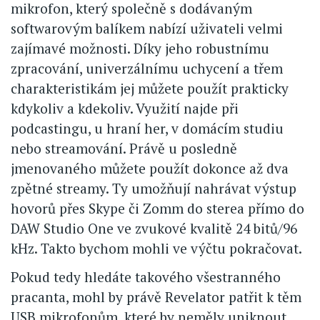
mikrofon, který společně s dodávaným
softwarovým balíkem nabízí uživateli velmi
zajímavé možnosti. Díky jeho robustnímu
zpracování, univerzálnímu uchycení a třem
charakteristikám jej můžete použít prakticky
kdykoliv a kdekoliv. Využití najde při
podcastingu, u hraní her, v domácím studiu
nebo streamování. Právě u posledně
jmenovaného můžete použít dokonce až dva
zpětné streamy. Ty umožňují nahrávat výstup
hovorů přes Skype či Zomm do sterea přímo do
DAW Studio One ve zvukové kvalitě 24 bitů/96
kHz. Takto bychom mohli ve výčtu pokračovat.
Pokud tedy hledáte takového všestranného
pracanta, mohl by právě Revelator patřit k těm
USB mikrofonům, které by neměly uniknout