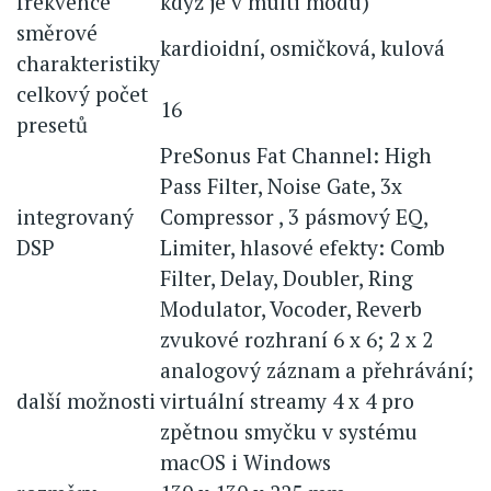
frekvence
když je v multi modu)
směrové
kardioidní, osmičková, kulová
charakteristiky
celkový počet
16
presetů
PreSonus Fat Channel: High
Pass Filter, Noise Gate, 3x
integrovaný
Compressor , 3 pásmový EQ,
DSP
Limiter, hlasové efekty: Comb
Filter, Delay, Doubler, Ring
Modulator, Vocoder, Reverb
zvukové rozhraní 6 x 6; 2 x 2
analogový záznam a přehrávání;
další možnosti
virtuální streamy 4 x 4 pro
zpětnou smyčku v systému
macOS i Windows