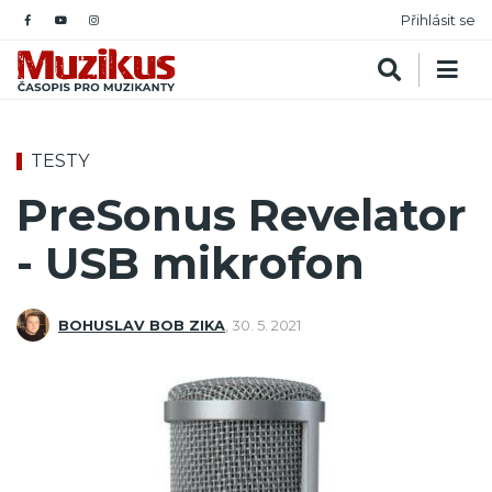
Přihlásit se
TESTY
PreSonus Revelator
- USB mikrofon
BOHUSLAV BOB ZIKA
,
30. 5. 2021