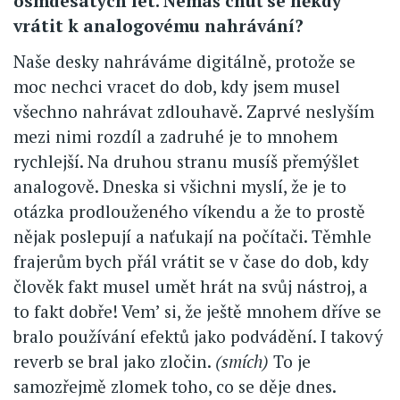
osmdesátých let. Nemáš chuť se někdy
vrátit k analogovému nahrávání?
Naše desky nahráváme digitálně, protože se
moc nechci vracet do dob, kdy jsem musel
všechno nahrávat zdlouhavě. Zaprvé neslyším
mezi nimi rozdíl a zadruhé je to mnohem
rychlejší. Na druhou stranu musíš přemýšlet
analogově. Dneska si všichni myslí, že je to
otázka prodlouženého víkendu a že to prostě
nějak poslepují a naťukají na počítači. Těmhle
frajerům bych přál vrátit se v čase do dob, kdy
člověk fakt musel umět hrát na svůj nástroj, a
to fakt dobře! Vem’ si, že ještě mnohem dříve se
bralo používání efektů jako podvádění. I takový
reverb se bral jako zločin.
(smích)
To je
samozřejmě zlomek toho, co se děje dnes.