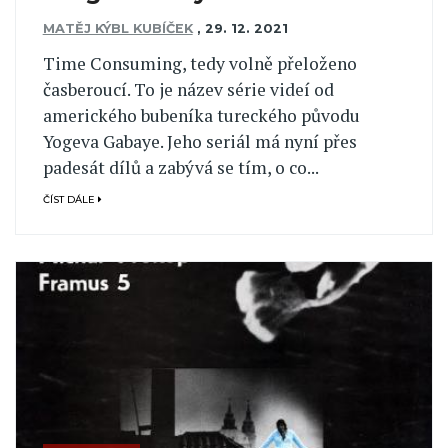
MATĚJ KÝBL KUBÍČEK
,
29. 12. 2021
Time Consuming, tedy volně přeloženo
časberoucí. To je název série videí od
amerického bubeníka tureckého původu
Yogeva Gabaye. Jeho seriál má nyní přes
padesát dílů a zabývá se tím, o co...
ČÍST DÁLE