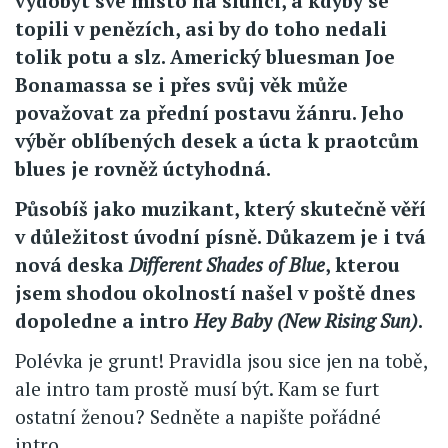
vydobýt své místo na slunci, a kdyby se
topili v penězích, asi by do toho nedali
tolik potu a slz. Americký bluesman Joe
Bonamassa se i přes svůj věk může
považovat za přední postavu žánru. Jeho
výběr oblíbených desek a úcta k praotcům
blues je rovněž úctyhodná.
Působíš jako muzikant, který skutečně věří
v důležitost úvodní písně. Důkazem je i tvá
nová deska
Different Shades of Blue
, kterou
jsem shodou okolností našel v poště dnes
dopoledne a intro
Hey Baby (New Rising Sun)
.
Polévka je grunt! Pravidla jsou sice jen na tobě,
ale intro tam prostě musí být. Kam se furt
ostatní ženou? Sedněte a napište pořádné
intro.