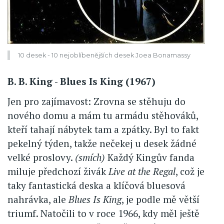
10 desek - 10 nejoblíbenějších desek Joea Bonamassy
B. B. King - Blues Is King (1967)
Jen pro zajímavost: Zrovna se stěhuju do
nového domu a mám tu armádu stěhováků,
kteří tahají nábytek tam a zpátky. Byl to fakt
pekelný týden, takže nečekej u desek žádné
velké proslovy.
(smích)
Každý Kingův fanda
miluje předchozí živák
Live at the Regal
, což je
taky fantastická deska a klíčová bluesová
nahrávka, ale
Blues Is King
, je podle mě větší
triumf. Natočili to v roce 1966, kdy měl ještě