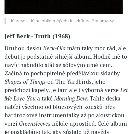
10 desek - 10 nejoblíbenějších desek Joea Bonamassy
Jeff Beck - Truth (1968)
Druhou desku
Beck-Ola
mám taky moc rád, ale
debut je podstatně silnější album. Hodně mě to
navíc nabudilo stát se sólovým umělcem.
Začíná to pochopitelně předělávkou skladby
Shapes of Things
od The Yardbirds, jeho
předchozí kapely. Je tam ale i výborná verze
Let
Me Love You
a také
Morning Dew.
Tahle deska
nabízí všechno od bluesových kousků přes
hardrockové instrumentálky až po akustickou
verzi
Greensleeves
někde uprostřed. Celé album
je poskládáno tak, aby zůstalo už navždy