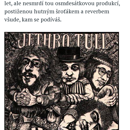
let, ale nesmrdí tou osmdesátkovou produkcí,
postiženou hutným šroťákem a reverbem
všude, kam se podíváš.