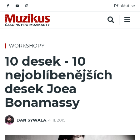
Přihlásit se
WORKSHOPY
10 desek - 10
nejoblíbenějších
desek Joea
Bonamassy
DAN SYWALA
,
4. 11. 2015