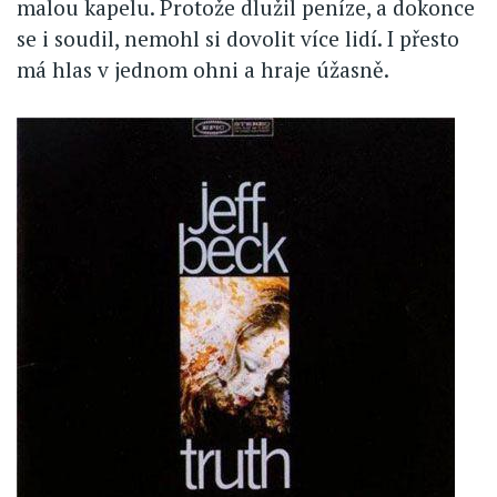
malou kapelu. Protože dlužil peníze, a dokonce
se i soudil, nemohl si dovolit více lidí. I přesto
má hlas v jednom ohni a hraje úžasně.