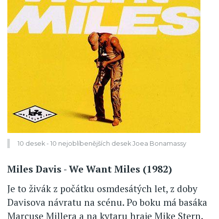
10 desek - 10 nejoblíbenějších desek Joea Bonamassy
Miles Davis - We Want Miles (1982)
Je to živák z počátku osmdesátých let, z doby
Davisova návratu na scénu. Po boku má basáka
Marcuse Millera a na kytaru hraje Mike Stern.