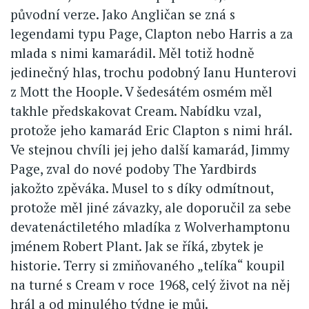
původní verze. Jako Angličan se zná s
legendami typu Page, Clapton nebo Harris a za
mlada s nimi kamarádil. Měl totiž hodně
jedinečný hlas, trochu podobný Ianu Hunterovi
z Mott the Hoople. V šedesátém osmém měl
takhle předskakovat Cream. Nabídku vzal,
protože jeho kamarád Eric Clapton s nimi hrál.
Ve stejnou chvíli jej jeho další kamarád, Jimmy
Page, zval do nové podoby The Yardbirds
jakožto zpěváka. Musel to s díky odmítnout,
protože měl jiné závazky, ale doporučil za sebe
devatenáctiletého mladíka z Wolverhamptonu
jménem Robert Plant. Jak se říká, zbytek je
historie. Terry si zmiňovaného „telíka“ koupil
na turné s Cream v roce 1968, celý život na něj
hrál a od minulého týdne je můj.