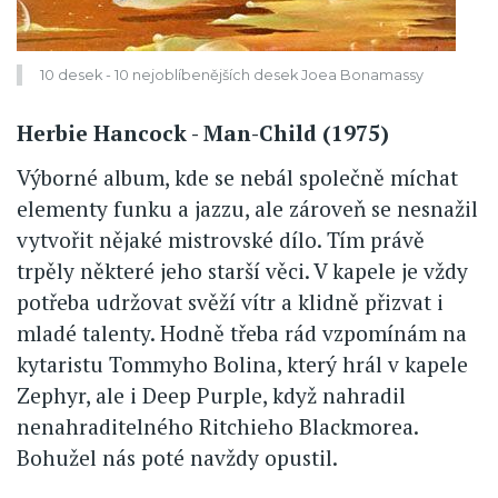
10 desek - 10 nejoblíbenějších desek Joea Bonamassy
Herbie Hancock - Man-Child (1975)
Výborné album, kde se nebál společně míchat
elementy funku a jazzu, ale zároveň se nesnažil
vytvořit nějaké mistrovské dílo. Tím právě
trpěly některé jeho starší věci. V kapele je vždy
potřeba udržovat svěží vítr a klidně přizvat i
mladé talenty. Hodně třeba rád vzpomínám na
kytaristu Tommyho Bolina, který hrál v kapele
Zephyr, ale i Deep Purple, když nahradil
nenahraditelného Ritchieho Blackmorea.
Bohužel nás poté navždy opustil.