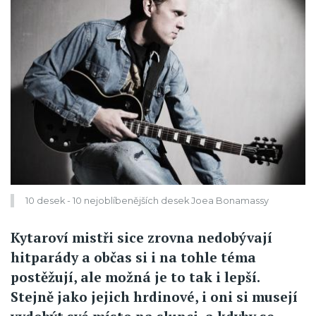
10 desek - 10 nejoblíbenějších desek Joea Bonamassy
Kytaroví mistři sice zrovna nedobývají
hitparády a občas si i na tohle téma
postěžují, ale možná je to tak i lepší.
Stejně jako jejich hrdinové, i oni si musejí