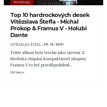
Workshopy
Top 10 hardrockových desek
Vítězslava Štefla - Michal
Prokop & Framus V - Holubí
Dante
VÍTĚZSLAV ŠTEFL
,
29. 12. 2021
Tohle album bylo trochu jako zjevení. Z
hlediska chápání kompaktnosti skupiny
Framus V to byl pravděpodobně...
ČÍST DÁLE