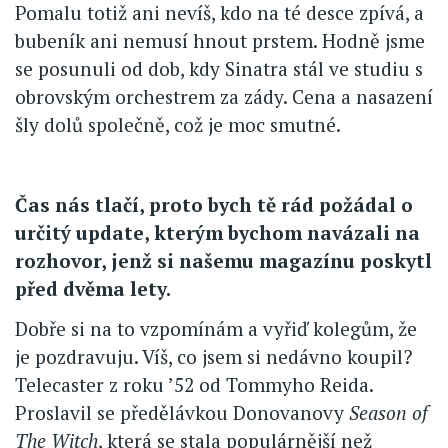
Pomalu totiž ani nevíš, kdo na té desce zpívá, a
bubeník ani nemusí hnout prstem. Hodně jsme
se posunuli od dob, kdy Sinatra stál ve studiu s
obrovským orchestrem za zády. Cena a nasazení
šly dolů společně, což je moc smutné.
Čas nás tlačí, proto bych tě rád požádal o
určitý update, kterým bychom navázali na
rozhovor, jenž si našemu magazínu poskytl
před dvěma lety.
Dobře si na to vzpomínám a vyřiď kolegům, že
je pozdravuju. Víš, co jsem si nedávno koupil?
Telecaster z roku ’52 od Tommyho Reida.
Proslavil se předělávkou Donovanovy
Season of
The Witch
, která se stala populárnější než