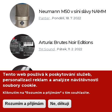
Neumann M50 v síni slávy NAMM
Panter
,
Pondělí, 18. 7. 2022
Arturia: Brutes Noir Editions
TM Sound
,
Pátek, 11. 2. 2022
Yllas
Tento web používá k poskytování služeb,
personalizaci reklam a analýze návštěvnosti
strýček Yllas
,
Čtvrtek, 30. 12. 2021
soubory cookie.
Kliknutím na "Rozumím a přijímám" s tím souhlasíte.
Rozumím a přijímám
Ne, děkuji