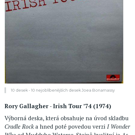
10 desek - 10 nejoblíbenějších desek Joea Bonamassy
Rory Gallagher - Irish Tour ’74 (1974)
Výborná deska, která obsahuje na úvod skladbu
Cradle Rock
a hned poté povedou verzi
I Wonder
Who
od Muddyho Waterse. Stejně kvalitní je
As