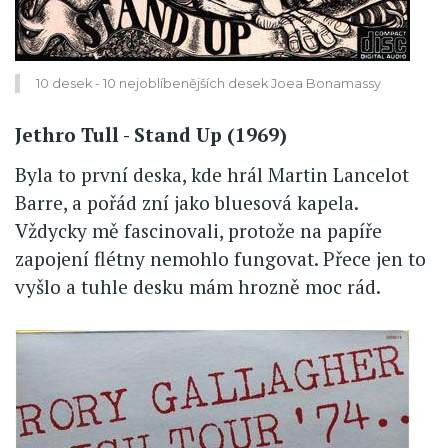
10 desek - 10 nejoblíbenějších desek Joea Bonamassy
Jethro Tull - Stand Up (1969)
Byla to první deska, kde hrál Martin Lancelot
Barre, a pořád zní jako bluesová kapela.
Vždycky mě fascinovali, protože na papíře
zapojení flétny nemohlo fungovat. Přece jen to
vyšlo a tuhle desku mám hrozně moc rád.