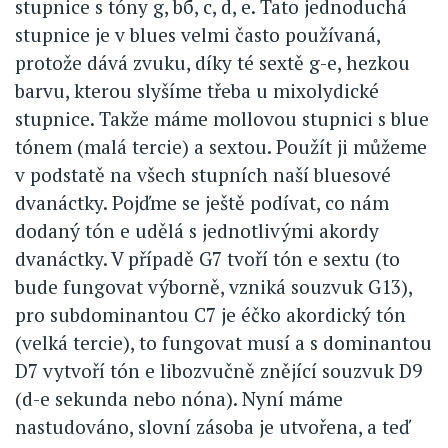
stupnice s tóny g, bб, c, d, e. Tato jednoduchá
stupnice je v blues velmi často používaná,
protože dává zvuku, díky té sextě g-e, hezkou
barvu, kterou slyšíme třeba u mixolydické
stupnice. Takže máme mollovou stupnici s blue
tónem (malá tercie) a sextou. Použít ji můžeme
v podstatě na všech stupních naší bluesové
dvanáctky. Pojďme se ještě podívat, co nám
dodaný tón e udělá s jednotlivými akordy
dvanáctky. V případě G7 tvoří tón e sextu (to
bude fungovat výborně, vzniká souzvuk G13),
pro subdominantou C7 je éčko akordický tón
(velká tercie), to fungovat musí a s dominantou
D7 vytvoří tón e libozvučně znějící souzvuk D9
(d-e sekunda nebo nóna). Nyní máme
nastudováno, slovní zásoba je utvořena, a teď