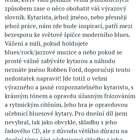
způsobem zase o něco obohatit váš výrazový
slovník. Kytarista, jehož jméno, nebo přesněji
jehož práce, nám zde bude inspirací, patří mezi
bezesporu ke světové špičce moderního blues.
Vážení a milí, pokud holdujete
blues/rock/jazzové muzice a nebo pokud se
prostě vážně zabýváte kytarou a náhodu
neznáte jméno Robben Ford, doporučuji tento
nedostatek napravit! Jde totiž o velmi
výrazného a jasně rozpoznatelného kytaristu, s
krásným tónem a opravdu úžasným frázováním
a rytmickým cítěním. Jeho hra je opravdovou
učebnicí bluesové kytary. Pro dnešní díl jsem
nevybral, tak jako obvykle, skladbu s jeho
řadového CD, ale z důvodu většího důrazu na
dnešní téma část učebnicové skladby z jeho