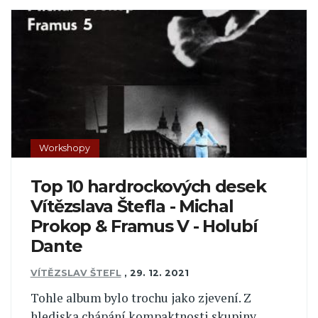
Workshopy
Top 10 hardrockových desek
Vítězslava Štefla - Michal
Prokop & Framus V - Holubí
Dante
VÍTĚZSLAV ŠTEFL
,
29. 12. 2021
Tohle album bylo trochu jako zjevení. Z
hlediska chápání kompaktnosti skupiny