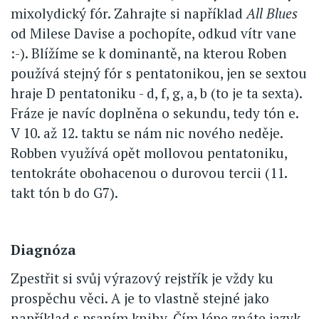
mixolydický fór. Zahrajte si například
All Blues
od Milese Davise a pochopíte, odkud vítr vane
:-). Blížíme se k dominantě, na kterou Roben
používá stejný fór s pentatonikou, jen se sextou
hraje D pentatoniku - d, f, g, a, b (to je ta sexta).
Fráze je navíc doplněna o sekundu, tedy tón e.
V 10. až 12. taktu se nám nic nového neděje.
Robben využívá opět mollovou pentatoniku,
tentokráte obohacenou o durovou tercii (11.
takt tón b do G7).
Diagnóza
Zpestřit si svůj výrazový rejstřík je vždy ku
prospěchu věci. A je to vlastně stejné jako
například s psaním knihy. Čím lépe znáte jazyk,