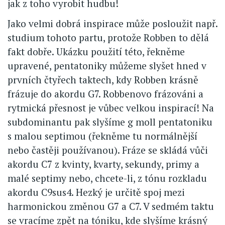
jak z toho vyrobit hudbu!
Jako velmi dobrá inspirace může posloužit např.
studium tohoto partu, protože Robben to dělá
fakt dobře. Ukázku použití této, řekněme
upravené, pentatoniky můžeme slyšet hned v
prvních čtyřech taktech, kdy Robben krásně
frázuje do akordu G7. Robbenovo frázováni a
rytmická přesnost je vůbec velkou inspirací! Na
subdominantu pak slyšíme g moll pentatoniku
s malou septimou (řekněme tu normálnější
nebo častěji používanou). Fráze se skládá vůči
akordu C7 z kvinty, kvarty, sekundy, primy a
malé septimy nebo, chcete-li, z tónu rozkladu
akordu C9sus4. Hezký je určitě spoj mezi
harmonickou změnou G7 a C7. V sedmém taktu
se vracíme zpět na tóniku, kde slyšíme krásný