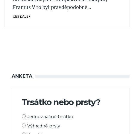
Framus V to byl pravděpodobně...
ČÍST DÁLE
ANKETA
Trsátko nebo prsty?
Možnosti
Jednoznačně trsátko
výběru
Výhradně prsty