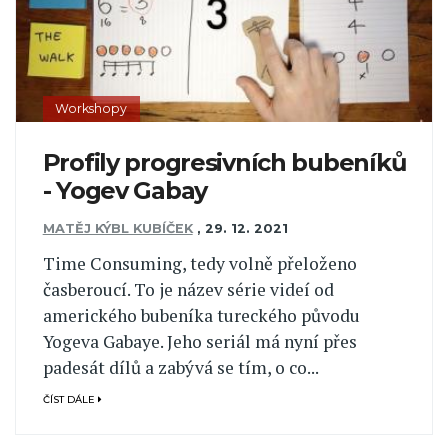
Workshopy
Profily progresivních bubeníků
- Yogev Gabay
MATĚJ KÝBL KUBÍČEK
,
29. 12. 2021
Time Consuming, tedy volně přeloženo
časberoucí. To je název série videí od
amerického bubeníka tureckého původu
Yogeva Gabaye. Jeho seriál má nyní přes
padesát dílů a zabývá se tím, o co...
ČÍST DÁLE