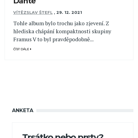
Dante
VÍTĚZSLAV ŠTEFL
,
29. 12. 2021
Tohle album bylo trochu jako zjevení. Z
hlediska chápání kompaktnosti skupiny
Framus V to byl pravděpodobně...
ČÍST DÁLE
ANKETA
Trsátko nebo prsty?