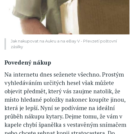
Jak nakupovat na Aukru a na eBay V - Převzetí poštovní
zásilky
Povedený nákup
Na internetu dnes seženete všechno. Prostým
vyhledáváním určitých hesel však můžete
objevit předmět, který vás zaujme natolik, že
místo hledané položky nakonec koupíte jinou,
která je lepší. Nyní se podíváme na ideální
průběh nákupu kytary. Dejme tomu, že vám v
kapele chybí španělka s vestavěným snímačem
nebo chcete sehnat kopii stratocastera. Do