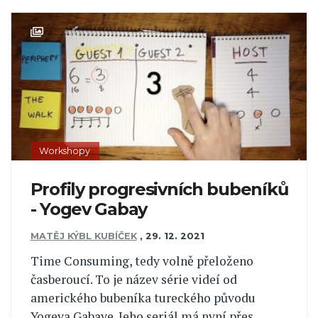
Workshopy
Profily progresivních bubeníků
- Yogev Gabay
MATĚJ KÝBL KUBÍČEK
,
29. 12. 2021
Time Consuming, tedy volně přeloženo
časberoucí. To je název série videí od
amerického bubeníka tureckého původu
Yogeva Gabaye. Jeho seriál má nyní přes