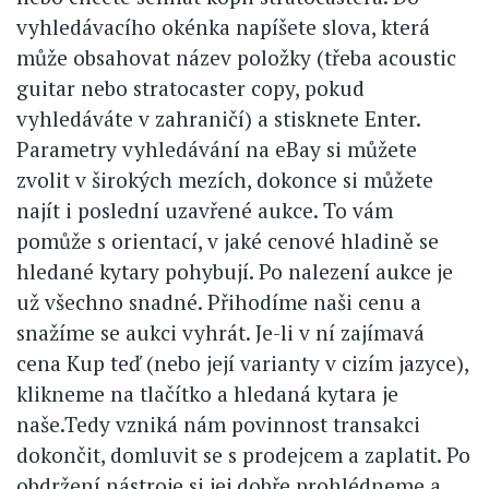
vyhledávacího okénka napíšete slova, která
může obsahovat název položky (třeba acoustic
guitar nebo stratocaster copy, pokud
vyhledáváte v zahraničí) a stisknete Enter.
Parametry vyhledávání na eBay si můžete
zvolit v širokých mezích, dokonce si můžete
najít i poslední uzavřené aukce. To vám
pomůže s orientací, v jaké cenové hladině se
hledané kytary pohybují. Po nalezení aukce je
už všechno snadné. Přihodíme naši cenu a
snažíme se aukci vyhrát. Je-li v ní zajímavá
cena Kup teď (nebo její varianty v cizím jazyce),
klikneme na tlačítko a hledaná kytara je
naše.Tedy vzniká nám povinnost transakci
dokončit, domluvit se s prodejcem a zaplatit. Po
obdržení nástroje si jej dobře prohlédneme a