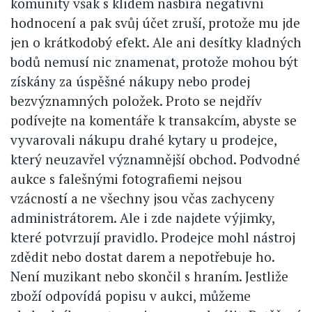
komunity však s klidem nasbírá negativní
hodnocení a pak svůj účet zruší, protože mu jde
jen o krátkodobý efekt. Ale ani desítky kladných
bodů nemusí nic znamenat, protože mohou být
získány za úspěšné nákupy nebo prodej
bezvýznamných položek. Proto se nejdřív
podívejte na komentáře k transakcím, abyste se
vyvarovali nákupu drahé kytary u prodejce,
který neuzavřel významnější obchod. Podvodné
aukce s falešnými fotografiemi nejsou
vzácností a ne všechny jsou včas zachyceny
administrátorem. Ale i zde najdete výjimky,
které potvrzují pravidlo. Prodejce mohl nástroj
zdědit nebo dostat darem a nepotřebuje ho.
Není muzikant nebo skončil s hraním. Jestliže
zboží odpovídá popisu v aukci, můžeme