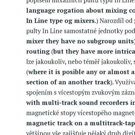
popisem mixážních pultů typu In Line
language rogation about mixing con
In Line type og mixers.
) Narozdíl od
pulty In Line samostatné jednotky pod
mixer they have no subgroup units
routing
(
but they have more intrica
lze jakoukoliv, nebo téměř jakoukoliv,
(
where it is posible any or almost 
section of an another track
). Využív
spojením s vícestopým zvukovým zázn
with multi-track sound recorders i
magnetické stopy vícestopého magnet
magnetic track on a multitrack-tap
většinou vše zajišťuje nějaký druh dig