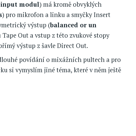
 input modul
) má kromě obvyklých
s
) pro mikrofon a linku a smyčky Insert
ymetrický výstup (
balanced or un
 Tape Out a vstup z této zvukové stopy
římý výstup z šavle Direct Out.
louhé povídání o mixážních pultech a pro
u si vymyslím jiné téma, které v něm ještě