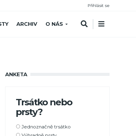
Přihlásit se
STY
ARCHIV
O NÁS
ANKETA
Trsátko nebo
prsty?
Možnosti
Jednoznačně trsátko
výběru
Výhradně prsty