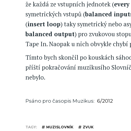
že každá ze vstupních jednotek (
every
symetrických vstupů (
balanced input
(
insert loop
) taky symetrický nebo as
balanced output
) pro zvukovou stopu
Tape In. Naopak u nich obvykle chybí p
Tímto bych skončil po kouskách sáhod
příští pokračování muzikusího Slovníčk
nebylo.
Psáno pro časopis Muzikus
6/2012
TAGY
MUZISLOVNÍK
ZVUK