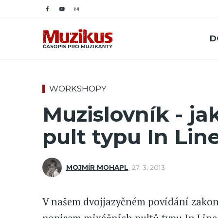
D
WORKSHOPY
Muzislovník - j
pult typu In Lin
MOJMÍR MOHAPL
,
27. 3. 2013
V našem dvojjazyčném povídání zakon