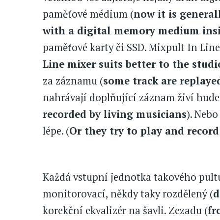
paměťové médium (
now it is general
with a digital memory medium ins
paměťové karty či SSD. Mixpult In Lin
Line mixer suits better to the stud
za záznamu (
some track are replaye
nahrávají doplňující záznam živí hude
recorded by living musicians
). Nebo
lépe. (
Or they try to play and record
Každá vstupní jednotka takového pult
monitorovací, někdy taky rozdělený (
d
korekční ekvalizér na šavli. Zezadu (
fr