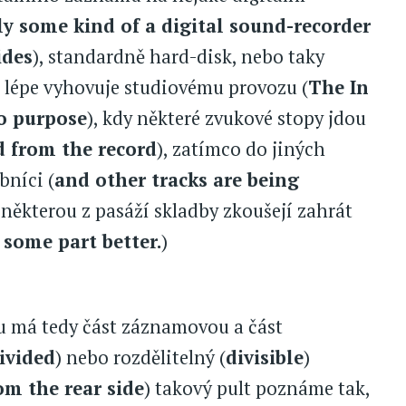
ly some kind of a digital sound-recorder
ides
), standardně hard-disk, nebo taky
e lépe vyhovuje studiovému provozu (
The In
io purpose
), kdy některé zvukové stopy jdou
d from the record
), zatímco do jiných
bníci (
and other tracks are being
 některou z pasáží skladby zkoušejí zahrát
 some part better.
)
u má tedy část záznamovou a část
ivided
) nebo rozdělitelný (
divisible
)
om the rear side
) takový pult poznáme tak,