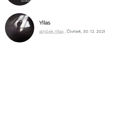
Yllas
strýček Yllas
,
Čtvrtek, 30. 12. 2021