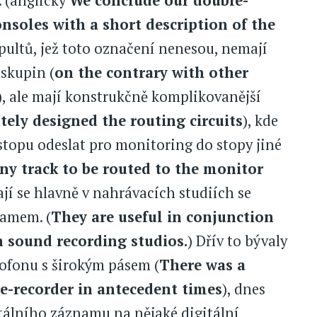
. (anglicky
We conclude our double-
soles with a short description of the
 pultů, jež toto označení nenesou, nemají
skupin (
on the contrary with other
), ale mají konstrukčně komplikovanější
tely designed the routing circuits
), kde
 stopu odeslat pro monitoring do stopy jiné
any track to be routed to the monitor
ají se hlavně v nahrávacích studiích se
amem. (
They are useful in conjunction
n sound recording studios.
) Dřív to bývaly
ofonu s širokým pásem (
There was a
e-recorder in antecedent times
), dnes
itálního záznamu na nějaké digitální