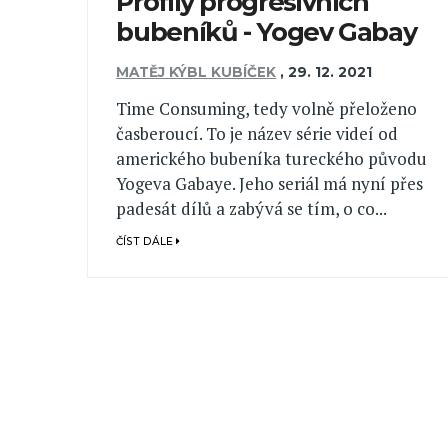
Profily progresivních
bubeníků - Yogev Gabay
MATĚJ KÝBL KUBÍČEK
,
29. 12. 2021
Time Consuming, tedy volně přeloženo
časberoucí. To je název série videí od
amerického bubeníka tureckého původu
Yogeva Gabaye. Jeho seriál má nyní přes
padesát dílů a zabývá se tím, o co...
ČÍST DÁLE