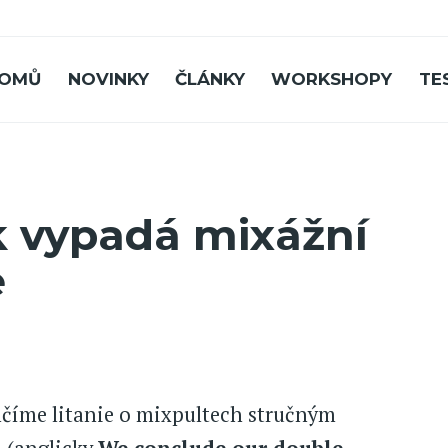
OMŮ
NOVINKY
ČLÁNKY
WORKSHOPY
TE
ak vypadá mixážní
e
číme litanie o mixpultech stručným