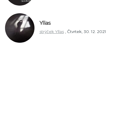
Yllas
strýček Yllas
,
Čtvrtek, 30. 12. 2021