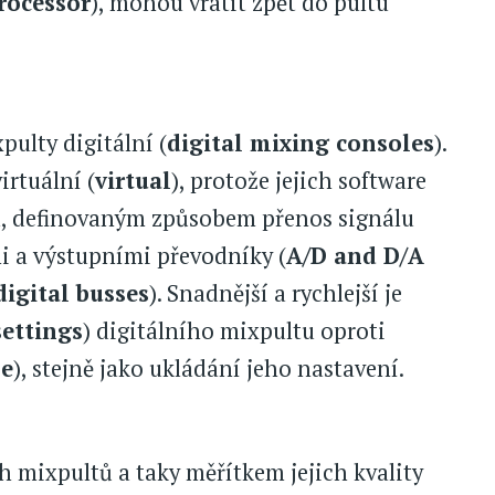
processor
), mohou vrátit zpět do pultu
pulty digitální (
digital mixing consoles
).
irtuální (
virtual
), protože jejich software
má, definovaným způsobem přenos signálu
i a výstupními převodníky (
A/D and D/A
digital busses
). Snadnější a rychlejší je
settings
) digitálního mixpultu oproti
le
), stejně jako ukládání jeho nastavení.
ch mixpultů a taky měřítkem jejich kvality