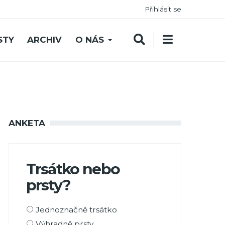
Přihlásit se
STY
ARCHIV
O NÁS
ANKETA
Trsátko nebo
prsty?
Možnosti
Jednoznačně trsátko
výběru
Výhradně prsty