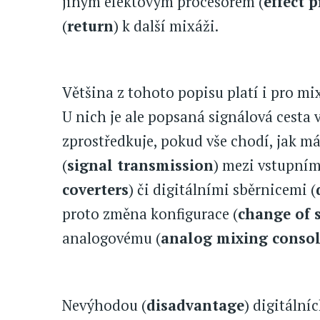
jiným efektovým procesorem (
effect 
(
return
) k další mixáži.
Většina z tohoto popisu platí i pro mix
U nich je ale popsaná signálová cesta v
zprostředkuje, pokud vše chodí, jak 
(
signal transmission
) mezi vstupním
coverters
) či digitálními sběrnicemi (
proto změna konfigurace (
change of 
analogovému (
analog mixing conso
Nevýhodou (
disadvantage
) digitální