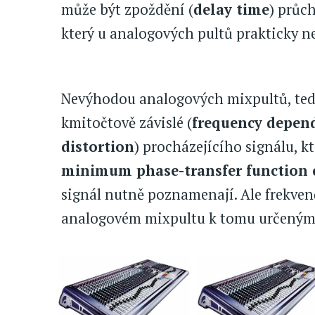
může být zpoždění (
delay time
) průc
který u analogových pultů prakticky ne
Nevýhodou analogových mixpultů, tedy
kmitočtově závislé (
frequency depen
distortion
) procházejícího signálu, k
minimum phase-transfer function 
signál nutně poznamenají. Ale frekven
analogovém mixpultu k tomu určeným