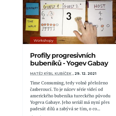
Workshopy
Profily progresivních
bubeníků - Yogev Gabay
MATĚJ KÝBL KUBÍČEK
,
29. 12. 2021
Time Consuming, tedy volně přeloženo
časberoucí. To je název série videí od
amerického bubeníka tureckého původu
Yogeva Gabaye. Jeho seriál má nyní přes
padesát dílů a zabývá se tím, o co...