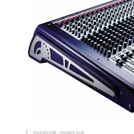
Muzislovník - mixážní pult