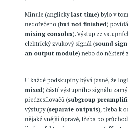
Minule (anglicky
last time
) bylo v to
nedořečeno (
but not finished
) povíd
mixing consoles
). Výstup ze vstupní
elektrický zvukový signál (
sound sign
an output module
) nebo do některé 
U každé podskupiny bývá jasné, že log
mixed
) částí výstupního signálu zam
předzesilovačů (
subgroup preamplifi
výstupy (
separate outputs
), třeba k 
nějaké vnější úpravě, třeba po průch