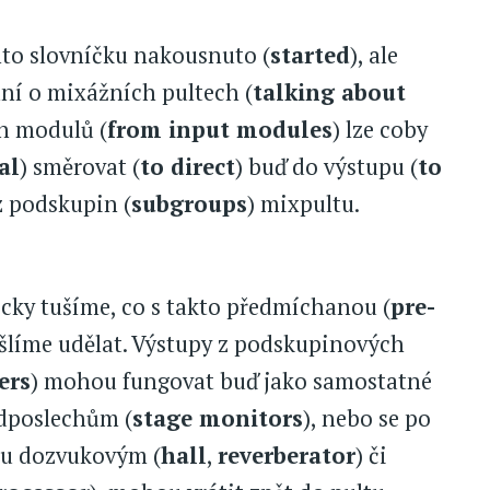
mto slovníčku nakousnuto (
started
), ale
ání o mixážních pultech (
talking about
ch modulů (
from input modules
) lze coby
al
) směrovat (
to direct
) buď do výstupu (
to
z podskupin (
subgroups
) mixpultu.
icky tušíme, co s takto předmíchanou (
pre-
ýšlíme udělat. Výstupy z podskupinových
ers
) mohou fungovat buď jako samostatné
odposlechům (
stage monitors
), nebo se po
odu dozvukovým (
hall
,
reverberator
) či