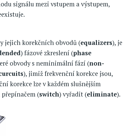
hodu signálu mezi vstupem a výstupem,
existuje.
 jejich korekčních obvodů (
equalizers
), je
dended
) fázové zkreslení (
phase
teré obvody s neminimální fází (
non-
curcuits
), jimiž frekvenční korekce jsou,
ční korekce lze v každém slušnějším
 přepínačem (
switch
) vyřadit (
eliminate
).