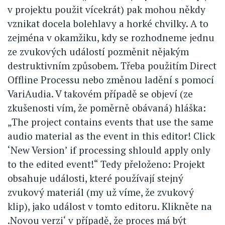
v projektu použit vícekrát) pak mohou někdy
vznikat docela bolehlavy a horké chvilky. A to
zejména v okamžiku, kdy se rozhodneme jednu
ze zvukových událostí pozměnit nějakým
destruktivním způsobem. Třeba použitím Direct
Offline Processu nebo změnou ladění s pomocí
VariAudia. V takovém případě se objeví (ze
zkušenosti vím, že poměrně obávaná) hláška:
„The project contains events that use the same
audio material as the event in this editor! Click
‘New Version’ if processing shlould apply only
to the edited event!“ Tedy přeloženo: Projekt
obsahuje události, které používají stejný
zvukový materiál (my už víme, že zvukový
klip), jako událost v tomto editoru. Klikněte na
.Novou verzi‘ v případě, že proces má být