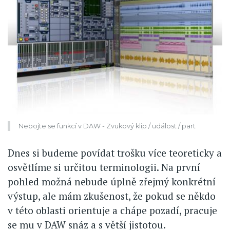
Nebojte se funkcí v DAW - Zvukový klip / událost / part
Dnes si budeme povídat trošku více teoreticky a
osvětlíme si určitou terminologii. Na první
pohled možná nebude úplně zřejmý konkrétní
výstup, ale mám zkušenost, že pokud se někdo
v této oblasti orientuje a chápe pozadí, pracuje
se mu v DAW snáz a s větší jistotou.