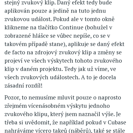
stejný zvukový klip. Daný efekt tedy bude
aplikován pouze a jedině na tuto jednu
zvukovou událost. Pokud ale v tomto okně
klikneme na tlačítko Continue (bohužel v
zobrazené hlášce se vůbec nepíše, co se v
takovém případě stane), aplikuje se daný efekt
de facto na zdrojový zvukový klip a změny se
projeví ve všech výskytech tohoto zvukového
klip v daném projektu. Tedy jak už víme, ve
všech zvukových událostech. A to je docela
zásadní rozdíl!
Pozor, to nemusíme mluvit pouze o naprosto
zřejmém vícenásobném výskytu jednoho
zvukového klipu, který jsem naznačil výše. Je
třeba si uvědomit, že například pokud v Cubase
nahráváme vícero takeů (náběrů), také se stále