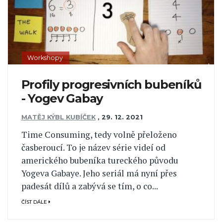
Workshopy
Profily progresivních bubeníků
- Yogev Gabay
MATĚJ KÝBL KUBÍČEK
,
29. 12. 2021
Time Consuming, tedy volně přeloženo
časberoucí. To je název série videí od
amerického bubeníka tureckého původu
Yogeva Gabaye. Jeho seriál má nyní přes
padesát dílů a zabývá se tím, o co...
ČÍST DÁLE