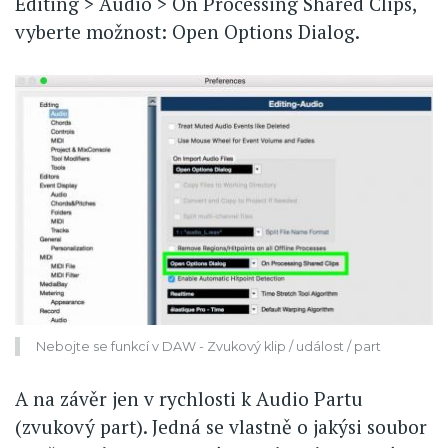
Editing > Audio > On Processing Shared Clips,
vyberte možnost: Open Options Dialog.
Nebojte se funkcí v DAW - Zvukový klip / událost / part
A na závěr jen v rychlosti k Audio Partu
(zvukový part). Jedná se vlastně o jakýsi soubor