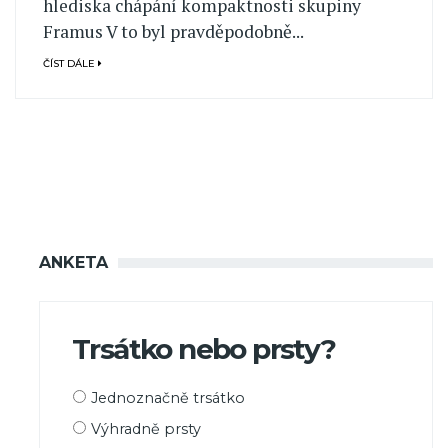
hlediska chápání kompaktnosti skupiny
Framus V to byl pravděpodobně...
ČÍST DÁLE
ANKETA
Trsátko nebo prsty?
Možnosti
Jednoznačně trsátko
výběru
Výhradně prsty