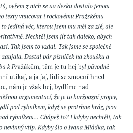
tů, ovšem z nich se na desku dostalo jenom
jeho texty vnucovat i rockovému Pražskému
 to jediná věc, kterou jsem mu měl za zlé, ale
ritativně. Nechtěl jsem jít tak daleko, abych
así. Tak jsem to vzdal. Tak jsme se společně
 zaujala. Dostal pár písniček na zkoušku a
ba k Pr
ažákům, těm je tu hej b
yl původně
ni utíkaj, a ja jaj, lidí se zmocní hned
átou, nám je však hej, bydlíme nad
ěšnou argumentací, že je to buržoazní projev,
bydlí pod rybníkem, když se protrhne hráz, jsou
ad rybníkem... Chápeš to? I kdyby nechtěli, tak
to nevinný vtip. Kdyby šlo o Ivana Mládka, tak