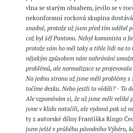
vlna se starým obsahem, jevilo se v roc
nekonformní rocková skupina dostává
snadné, protože už jsem před tím udělal 
což byl šéf Pantonu. Nebyl komunista a fa
protože sám ho měl taky a tihle lidi na t
nějakým způsobem nám nahrávání umožnil.
problémů, ale normalizace se projevovala 
Na jednu stranu už jsme měli problémy s S
točíme desku. Nebo jestli to věděli? - To d
Ale vzpomínám si, že už jsme měli veliké 
jsme v klidu natočili, ale vydaná pak už n
ty z autorské dílny Františka Ringo Če
jsem ještě v průběhu původního Výběru, kdy