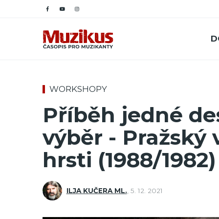
D
WORKSHOPY
Příběh jedné de
výběr - Pražský 
hrsti (1988/1982)
ILJA KUČERA ML.
,
5. 12. 2021