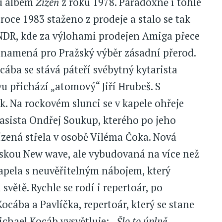
ou albem
Žízeň
z roku 1978. Paradoxně i tohle
roce 1983 staženo z prodeje a stalo se tak
 NDR, kde za výlohami prodejen Amiga přece
znamená pro Pražský výběr zásadní přerod.
cába se stává páteří svébytný kytarista
vu přichází „atomový“ Jiří Hrubeš. S
k. Na rockovém slunci se v kapele ohřeje
asista Ondřej Soukup, kterého po jeho
zená střela v osobě Viléma Čoka. Nová
skou New wave, ale vybudovaná na více než
apela s neuvěřitelným nábojem, který
 světě. Rychle se rodí i repertoár, po
cába a Pavlíčka, repertoár, který se stane
ichael Kocáb vysvětluje:
„Šlo to úplně