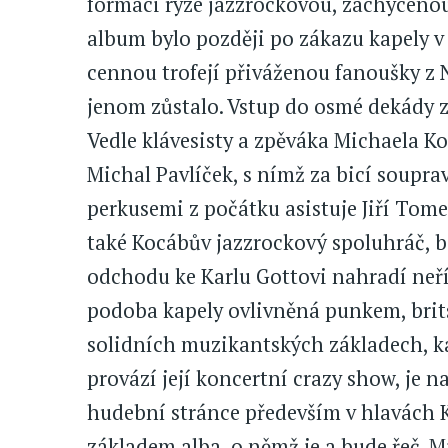
formaci ryze jazzrockovou, zachycen
album bylo později po zákazu kapely v 
cennou trofejí přiváženou fanoušky z
jenom zůstalo. Vstup do osmé dekády 
Vedle klávesisty a zpěváka Michaela Ko
Michal Pavlíček, s nímž za bicí soupra
perkusemi z počátku asistuje Jiří Tome
také Kocábův jazzrockový spoluhráč, b
odchodu ke Karlu Gottovi nahradí neří
podoba kapely ovlivněná punkem, brit
solidních muzikantských základech, k
provází její koncertní crazy show, je na
hudební stránce především v hlavách Ko
základem alba, o němž je a bude řeč. M