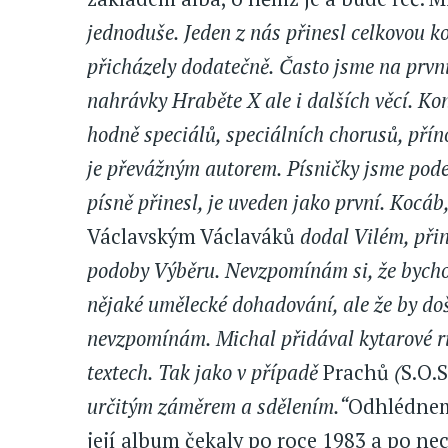
jednoduše. Jeden z nás přinesl celkovou ko
přicházely dodatečně. Často jsme na prvníc
nahrávky Hraběte X ale i dalších věcí. K
hodně speciálů, speciálních chorusů, přín
je převážným autorem. Písničky jsme podep
písně přinesl, je uveden jako první. Kocá
Václavským Václaváků
dodal Vilém, přine
podoby Výběru. Nevzpomínám si, že bycho
nějaké umělecké dohadování, ale že by došl
nevzpomínám. Michal přidával kytarové riff
textech. Tak jako v případě
Prachů
(
S.O.S
určitým záměrem a sdělením.“
Odhlédneme
její album čekaly po roce 1983 a po 