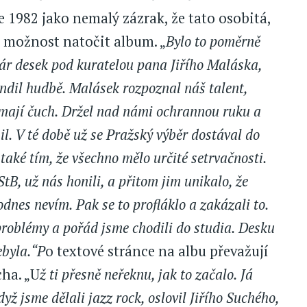
e 1982 jako nemalý zázrak, že tato osobitá,
 možnost natočit album. „
Bylo to poměrně
pár desek pod kuratelou pana Jiřího Maláska,
ndil hudbě. Malásek rozpoznal náš talent,
o mají čuch. Držel nad námi ochrannou ruku a
 V té době už se Pražský výběr dostával do
také tím, že všechno mělo určité setrvačnosti.
tB, už nás honili, a přitom jim unikalo, že
odnes nevím. Pak se to profláklo a zakázali to.
problémy a pořád jsme chodili do studia. Desku
ebyla.“P
o textové stránce na albu převažují
cha. „U
ž ti přesně neřeknu, jak to začalo. Já
ž jsme dělali jazz rock, oslovil Jiřího Suchého,