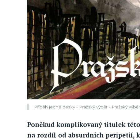
Příběh jedné desky - Pražský výběr - Pražský výběr 
Poněkud komplikovaný titulek této 
na rozdíl od absurdních peripetií, 