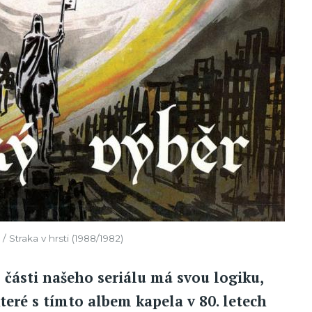
/ Straka v hrsti (1988/1982)
části našeho seriálu má svou logiku,
které s tímto albem kapela v 80. letech