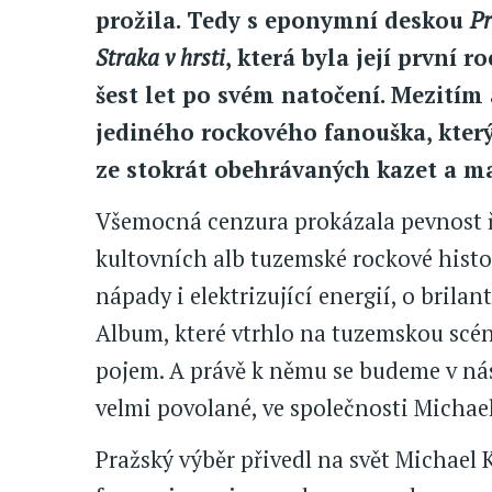
prožila. Tedy s eponymní deskou
Pr
Straka v hrsti
, která byla její první r
šest let po svém natočení. Mezitím
jediného rockového fanouška, kter
ze stokrát obehrávaných kazet a 
Všemocná cenzura prokázala pevnost ře
kultovních alb tuzemské rockové histo
nápady i elektrizující energií, o bri
Album, které vtrhlo na tuzemskou scénu
pojem. A právě k němu se budeme v nás
velmi povolané, ve společnosti Michae
Pražský výběr přivedl na svět Michael 