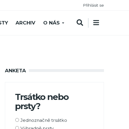
Přihlásit se
STY
ARCHIV
O NÁS
ANKETA
Trsátko nebo
prsty?
Možnosti
Jednoznačně trsátko
výběru
Výhradně prsty