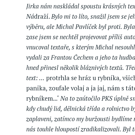
Jirka nám naskládal spoustu krásných tex
Ná
draží.
Bylo mi to líto, snažil jsem se 
výběru, ale Michal Pavlíček byl proti. Byla
zase jsem se nechtěl projevovat příliš auto
vnucoval textaře, s kterým Michal nesouhl
vydali za Frantou Čechem a jeho ta hudba
hned přinesl několik bláznivých textů. Tře
text: ...
protrhla se hráz u rybníka, všich
panika, zoufale volaj a ja jaj, nám s t
rybníkem...‘
Na to zaútočilo PKS úplně sm
kdy chudý lid, dělnická třída a rolnictvo 
zaplaveni, zatímco my buržousti bydlíme n
nás touhle hloupostí zradikalizovali. Byl 