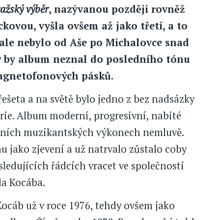
ažský výběr
, nazývanou později rovněž
ockovou, vyšla ovšem až jako třetí, a to
 ale nebylo od Aše po Michalovce snad
ý by album neznal do posledního tónu
magnetofonových pásků.
šeta a na světě bylo jedno z bez nadsázky
rie. Album moderní, progresivní, nabité
lantních muzikantských výkonech nemluvě.
 jako zjevení a už natrvalo zůstalo coby
ledujících řádcích vracet ve společnosti
la Kocába.
Kocáb už v roce 1976, tehdy ovšem jako