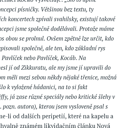
ncepci písničky. Většinou bez textu, ty
h koncertech zpívali svahilsky, existují takové
oncepci jsme společně dodělávali. Protože máme
os obou se prolnul. Ovšem zpětně lze určit, kdo
isovali společně, ale ten, kdo základní rys
b, Pavlíček nebo Pavlíček, Kocáb. Na
sl jí od Zikkuratu, ale my jsme jí upravili do
m měli mezi sebou někdy nějaké třenice, možná
o k vyložené hádanici, na to si fakt
y, já zase různé speciály nebo kritické šlehy v
.
pozn. autora), kterou jsem vysloveně psal s
-li od dalších peripetií, které na kapelu a
nechvalně známém likvidačním článku Nová