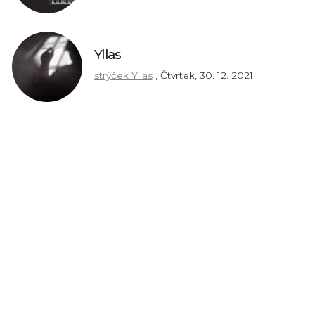
Yllas
strýček Yllas
,
Čtvrtek, 30. 12. 2021