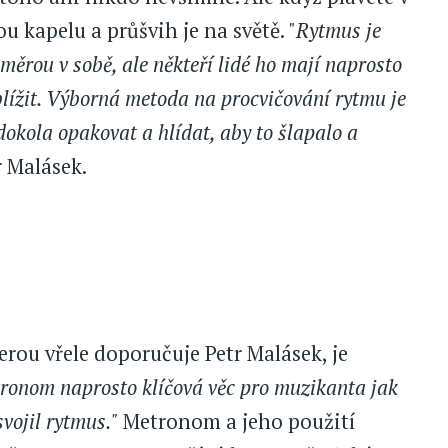
u kapelu a průšvih je na světě. "
Rytmus je
měrou v sobě, ale někteří lidé ho mají naprosto
blížit. Výborná metoda na procvičování rytmu je
 dokola opakovat a hlídat, aby to šlapalo a
r Malásek.
rou vřele doporučuje Petr Malásek, je
tronom naprosto klíčová věc pro muzikanta jak
svojil rytmus."
Metronom a jeho použití