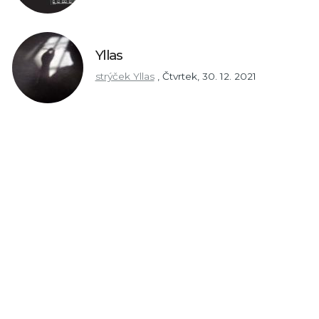
Yllas
strýček Yllas
,
Čtvrtek, 30. 12. 2021