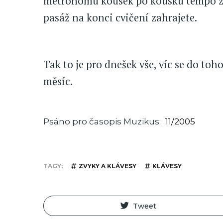
metronomu kousek po kousku tempo zv
pasáž na konci cvičení zahrajete.
Tak to je pro dnešek vše, víc se do toh
měsíc.
Psáno pro časopis Muzikus
11/2005
TAGY
ZVYKY A KLÁVESY
KLÁVESY
Tweet