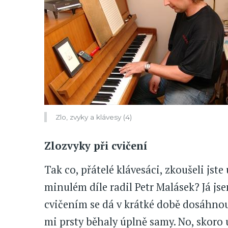
Zlo, zvyky a klávesy (4)
Zlozvyky při cvičení
Tak co, přátelé klávesáci, zkoušeli jste 
minulém díle radil Petr Malásek? Já jse
cvičením se dá v krátké době dosáhnou
mi prsty běhaly úplně samy. No, skoro 