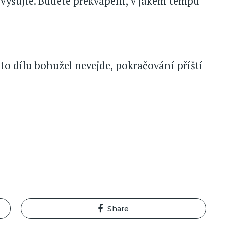
yšujte. Budete překvapeni, v jakém tempu
oto dílu bohužel nevejde, pokračování příští
Share