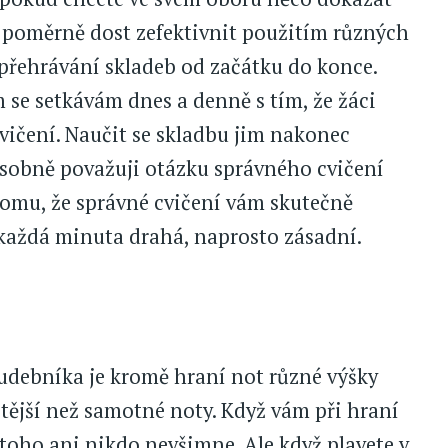
dá poměrně dost zefektivnit použitím různých
přehrávání skladeb od začátku do konce.
 se setkávám dnes a denně s tím, že žáci
vičení. Naučit se skladbu jim nakonec
sobně považuji otázku správného cvičení
 tomu, že správné cvičení vám skutečně
je každá minuta drahá, naprosto zásadní.
debníka je kromě hraní not různé výšky
itější než samotné noty. Když vám při hraní
 toho ani nikdo nevšimne. Ale když plavete v