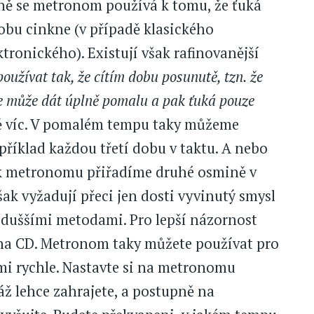
ně se metronom používá k tomu, že ťuká
dobu cinkne (v případě klasického
tronického). Existují však rafinovanější
oužívat tak, že cítím dobu posunutě, tzn. že
e může dát úplně pomalu a pak ťuká pouze
tě víc. V pomalém tempu taky můžeme
říklad každou třetí dobu v taktu. A nebo
uk metronomu přiřadíme druhé osmině v
ak vyžadují přeci jen dosti vyvinutý smysl
noduššími metodami. Pro lepší názornost
 na CD. Metronom taky můžete používat pro
lmi rychle. Nastavte si na metronomu
ž lehce zahrajete, a postupně na