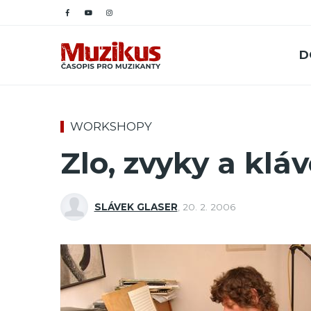
D
WORKSHOPY
Zlo, zvyky a kláv
SLÁVEK GLASER
,
20. 2. 2006