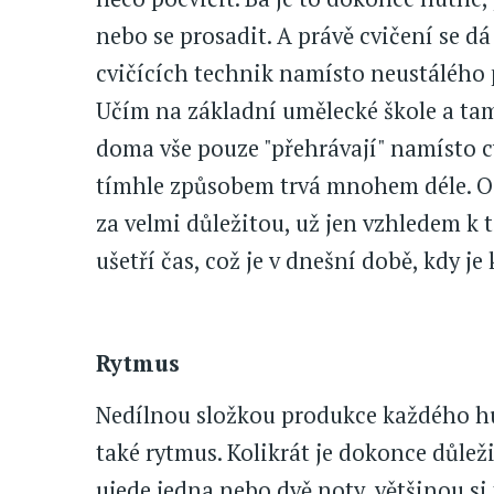
nebo se prosadit. A právě cvičení se 
cvičících technik namísto neustálého 
Učím na základní umělecké škole a tam
doma vše pouze "přehrávají" namísto c
tímhle způsobem trvá mnohem déle. O
za velmi důležitou, už jen vzhledem k
ušetří čas, což je v dnešní době, kdy 
Rytmus
Nedílnou složkou produkce každého hu
také rytmus. Kolikrát je dokonce důlež
ujede jedna nebo dvě noty, většinou si