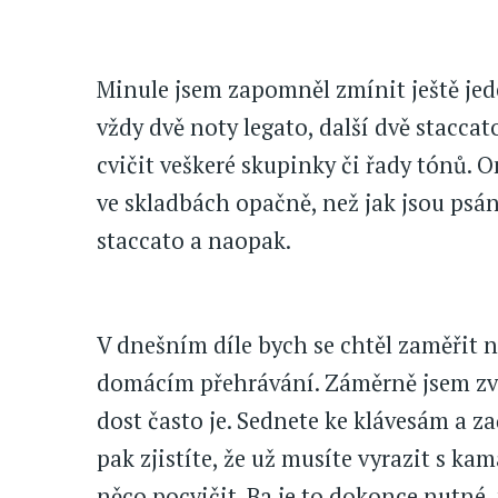
Minule jsem zapomněl zmínit ještě jed
vždy dvě noty legato, další dvě stacc
cvičit veškeré skupinky či řady tónů. 
ve skladbách opačně, než jak jsou psána
staccato a naopak.
V dnešním díle bych se chtěl zaměřit na
domácím přehrávání. Záměrně jsem zvol
dost často je. Sednete ke klávesám a zač
pak zjistíte, že už musíte vyrazit s ka
něco pocvičit. Ba je to dokonce nutné