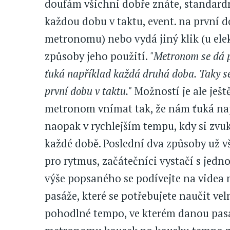
doufám všichni dobře znáte, standard
každou dobu v taktu, event. na první 
metronomu) nebo vydá jiný klik (u elek
způsoby jeho použití.
"Metronom se dá p
ťuká například každá druhá doba. Taky s
první dobu v taktu."
Možností je ale ješ
metronom vnímat tak, že nám ťuká nap
naopak v rychlejším tempu, kdy si zv
každé době. Poslední dva způsoby už vš
pro rytmus, začátečníci vystačí s jed
výše popsaného se podívejte na videa
pasáže, které se potřebujete naučit ve
pohodlné tempo, ve kterém danou pasá