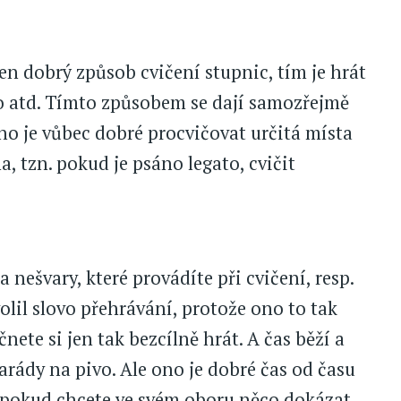
en dobrý způsob cvičení stupnic, tím je hrát
ato atd. Tímto způsobem se dají samozřejmě
Ono je vůbec dobré procvičovat určitá místa
, tzn. pokud je psáno legato, cvičit
 nešvary, které provádíte při cvičení, resp.
il slovo přehrávání, protože ono to tak
nete si jen tak bezcílně hrát. A čas běží a
marády na pivo. Ale ono je dobré čas od času
, pokud chcete ve svém oboru něco dokázat