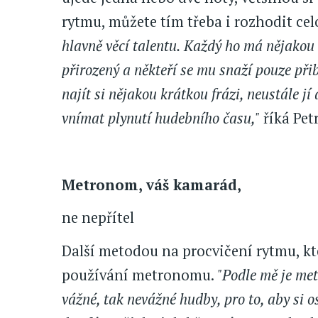
rytmu, můžete tím třeba i rozhodit celo
hlavně věcí talentu. Každý ho má nějakou 
přirozený a někteří se mu snaží pouze při
najít si nějakou krátkou frázi, neustále jí
vnímat plynutí hudebního času,"
říká Pet
Metronom, váš kamarád,
ne nepřítel
Další metodou na procvičení rytmu, kte
používání metronomu.
"Podle mě je me
vážné, tak nevážné hudby, pro to, aby si o