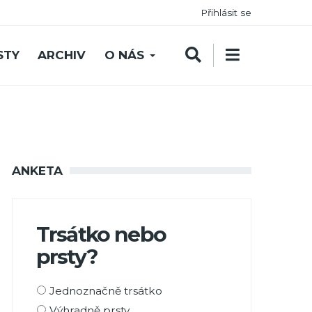
Přihlásit se
STY
ARCHIV
O NÁS
ANKETA
Trsátko nebo
prsty?
Možnosti
Jednoznačně trsátko
výběru
Výhradně prsty