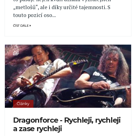
„metlošů“, ale i díky určité tajemnosti. S
touto pozicí oso...
ČÍST DÁLE
Články
Dragonforce - Rychleji, rychleji
a zase rychleji