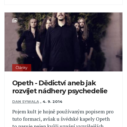
Články
Opeth - Dědictví aneb jak
rozvíjet nádhery psychedelie
DAN SYWALA
,
4. 9. 2014
Pojem kult je hojně používaným popisem pro
tuto formaci, avšak u švédské kapely Opeth
to pasuje nejen kvůli uznání vyzrálejších