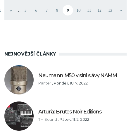
Pagination
t
‹‹
…
5
6
7
8
9
10
11
12
13
››
 page
Předchozí stránka
Stránka
Stránka
Stránka
Stránka
Aktuální stránka
Stránka
Stránka
Stránka
Stránka
Násled
NEJNOVĚJŠÍ ČLÁNKY
Neumann M50 v síni slávy NAMM
Panter
,
Pondělí, 18. 7. 2022
Arturia: Brutes Noir Editions
TM Sound
,
Pátek, 11. 2. 2022