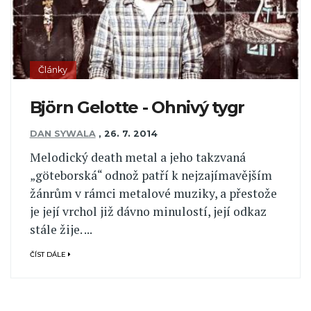
Články
Björn Gelotte - Ohnivý tygr
DAN SYWALA
,
26. 7. 2014
Melodický death metal a jeho takzvaná
„göteborská“ odnož patří k nejzajímavějším
žánrům v rámci metalové muziky, a přestože
je její vrchol již dávno minulostí, její odkaz
stále žije. ...
ČÍST DÁLE