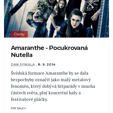
Články
Amaranthe - Pocukrovaná
Nutella
DAN SYWALA
,
8. 9. 2014
Švédská formace Amaranthe by se dala
bezpochyby označit jako malý metalový
fenomén, který dobývá hitparády v mnoha
částech světa, plní koncertní haly a
festivalové plácky.
ČÍST DÁLE