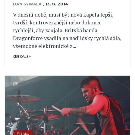
DAN SYWALA
,
13. 8. 2014
V dnešní době, musí být nová kapela lepší,
tvrdší, kontroverznější nebo dokonce
rychlejší, aby zaujala. Britská banda
Dragonforce vsadila na nadlidsky rychlá sóla,
všemožné elektronické z...
ČÍST DÁLE
Články