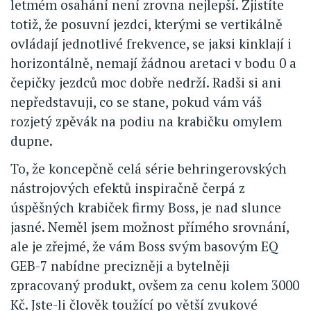
letmém osahání není zrovna nejlepší. Zjistíte
totiž, že posuvní jezdci, kterými se vertikálně
ovládají jednotlivé frekvence, se jaksi kinklají i
horizontálně, nemají žádnou aretaci v bodu 0 a
čepičky jezdců moc dobře nedrží. Radši si ani
nepředstavuji, co se stane, pokud vám váš
rozjetý zpěvák na podiu na krabičku omylem
dupne.
To, že koncepčně celá série behringerovských
nástrojových efektů inspiračně čerpá z
úspěšných krabiček firmy Boss, je nad slunce
jasné. Neměl jsem možnost přímého srovnání,
ale je zřejmé, že vám Boss svým basovým EQ
GEB-7 nabídne precizněji a bytelněji
zpracovaný produkt, ovšem za cenu kolem 3000
Kč. Jste-li člověk toužící po větší zvukové