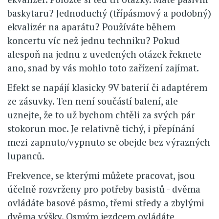
baskytaru? Jednoduchý (třípásmový a podobný)
ekvalizér na aparátu? Používáte během
koncertu víc než jednu techniku? Pokud
alespoň na jednu z uvedených otázek řeknete
ano, snad by vás mohlo toto zařízení zajímat.
Efekt se napájí klasicky 9V baterií či adaptérem
ze zásuvky. Ten není součástí balení, ale
uznejte, že to už bychom chtěli za svých pár
stokorun moc. Je relativně tichý, i přepínání
mezi zapnuto/vypnuto se obejde bez výrazných
lupanců.
Frekvence, se kterými můžete pracovat, jsou
účelně rozvrženy pro potřeby basistů - dvěma
ovládáte basové pásmo, třemi středy a zbylými
dvěma výšky. Osmým jezdcem ovládáte