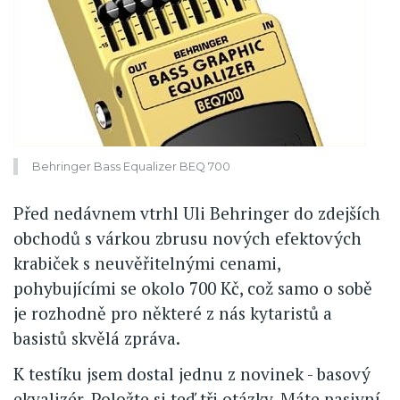
Behringer Bass Equalizer BEQ 700
Před nedávnem vtrhl Uli Behringer do zdejších
obchodů s várkou zbrusu nových efektových
krabiček s neuvěřitelnými cenami,
pohybujícími se okolo 700 Kč, což samo o sobě
je rozhodně pro některé z nás kytaristů a
basistů skvělá zpráva.
K testíku jsem dostal jednu z novinek - basový
ekvalizér. Položte si teď tři otázky. Máte pasivní