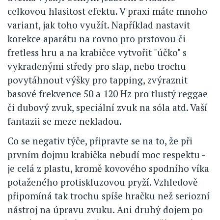
celkovou hlasitost efektu. V praxi máte mnoho
variant, jak toho využít. Například nastavit
korekce aparátu na rovno pro prstovou či
fretless hru a na krabičce vytvořit "účko" s
vykradenými středy pro slap, nebo trochu
povytáhnout výšky pro tapping, zvýraznit
basové frekvence 50 a 120 Hz pro tlustý reggae
či dubový zvuk, speciální zvuk na sóla atd. Vaší
fantazii se meze nekladou.
Co se negativ týče, připravte se na to, že při
prvním dojmu krabička nebudí moc respektu -
je celá z plastu, kromě kovového spodního víka
potaženého protiskluzovou pryží. Vzhledově
připomíná tak trochu spíše hračku než seriozní
nástroj na úpravu zvuku. Ani druhý dojem po