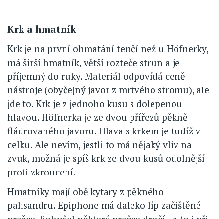
Krk a hmatník
Krk je na první ohmatání tenčí než u Höfnerky,
má širší hmatník, větší rozteče strun a je
příjemný do ruky. Materiál odpovídá ceně
nástroje (obyčejný javor z mrtvého stromu), ale
jde to. Krk je z jednoho kusu s dolepenou
hlavou. Höfnerka je ze dvou přířezů pěkně
fládrovaného javoru. Hlava s krkem je tudíž v
celku. Ale nevím, jestli to má nějaký vliv na
zvuk, možná je spíš krk ze dvou kusů odolnější
proti zkroucení.
Hmatníky mají obě kytary z pěkného
palisandru. Epiphone má daleko líp začištěné
pražce. Bohužel některé pražce drnčí - a to i při