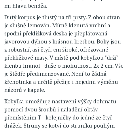
mi hlavu bendža.
Dutý korpus je tlustý na tři prsty. Z obou stran
je slušně lemován. Mírně klenutá vrchní a
spodní překližková deska je přeplátovaná
javorovou dýhou s krásnou kresbou. Boky jsou
z robustní, asi čtyři cm široké, ofrézované
překližkové masy. V místě pod kobylkou "drží"
klenbu hranol - duše o mohutnosti 2x 2 cm. Vše
je štědře předimenzované. Není to žádná
křehotinka a určitě přežije i nejednu výměnu
názorů v kapele.
Kobylka umožňuje nastavení výšky dohmatu
pomocí dvou šroubů i naladění oktáv
přemístěním T - kolejničky do jedné ze čtyř
drážek. Struny se kotví do struníku pouhým