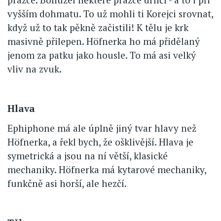
vyšším dohmatu. To už mohli ti Korejci srovnat,
když už to tak pěkně začistili! K tělu je krk
masivně přilepen. Höfnerka ho má přidělaný
jenom za patku jako housle. To má asi velký
vliv na zvuk.
Hlava
Ephiphone má ale úplně jiný tvar hlavy než
Höfnerka, a řekl bych, že ošklivější. Hlava je
symetrická a jsou na ní větší, klasické
mechaniky. Höfnerka má kytarové mechaniky,
funkčně asi horší, ale hezčí.