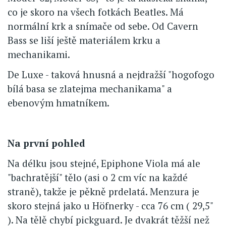
co je skoro na všech fotkách Beatles. Má
normální krk a snímače od sebe. Od Cavern
Bass se liší ještě materiálem krku a
mechanikami.
De Luxe - taková hnusná a nejdražší "hogofogo
bílá basa se zlatejma mechanikama" a
ebenovým hmatníkem.
Na první pohled
Na délku jsou stejné, Epiphone Viola má ale
"bachratější" tělo (asi o 2 cm víc na každé
straně), takže je pěkně prdelatá. Menzura je
skoro stejná jako u Höfnerky - cca 76 cm ( 29,5"
). Na tělě chybí pickguard. Je dvakrát těžší než