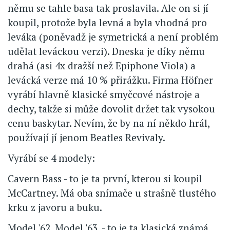
němu se tahle basa tak proslavila. Ale on si jí
koupil, protože byla levná a byla vhodná pro
leváka (poněvadž je symetrická a není problém
udělat leváckou verzi). Dneska je díky němu
drahá (asi 4x dražší než Epiphone Viola) a
levácká verze má 10 % přirážku. Firma Höfner
vyrábí hlavně klasické smyčcové nástroje a
dechy, takže si může dovolit držet tak vysokou
cenu baskytar. Nevím, že by na ní někdo hrál,
používají jí jenom Beatles Revivaly.
Vyrábí se 4 modely:
Cavern Bass - to je ta první, kterou si koupil
McCartney. Má oba snímače u strašně tlustého
krku z javoru a buku.
Model '62, Model '63, - to je ta klasická známá,