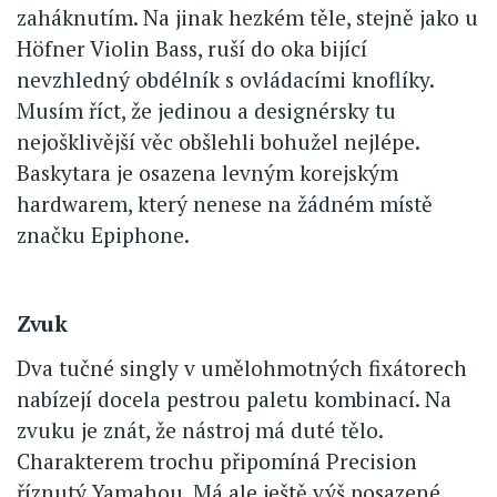
zaháknutím. Na jinak hezkém těle, stejně jako u
Höfner Violin Bass, ruší do oka bijící
nevzhledný obdélník s ovládacími knoflíky.
Musím říct, že jedinou a designérsky tu
nejošklivější věc obšlehli bohužel nejlépe.
Baskytara je osazena levným korejským
hardwarem, který nenese na žádném místě
značku Epiphone.
Zvuk
Dva tučné singly v umělohmotných fixátorech
nabízejí docela pestrou paletu kombinací. Na
zvuku je znát, že nástroj má duté tělo.
Charakterem trochu připomíná Precision
říznutý Yamahou. Má ale ještě výš posazené