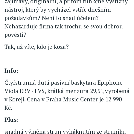
zajímavý, originální, a přitom funkčně výstižný
nástroj, který by vycházel vstříc dnešním
požadavkům? Není to snad účelem?
Nehazarduje firma tak trochu se svou dobrou
pověstí?
Tak, už víte, kdo je koza?
Info:
Čtyřstrunná dutá pasivní baskytara Epiphone
Viola EBV - I VS, krátká menzura 29,5", vyrobená
v Koreji. Cena v Praha Music Center je 12 990
Kč.
Plus:
snadná výměna strun vyháknutím ze struníku