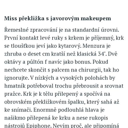
Miss překližka s javorovým makeupem
Řemeslné zpracování je na standardní úrovni.
První kontakt levé ruky s krkem je příjemný, krk
se tloušťkou jeví jako kytarový. Menzura je
zhruba o deset cm kratší než klasická 34". Dvě
oktávy a půltón f navíc jako bonus. Pokud
nechcete skončit s palcem na chirurgii, tak ho
ignorujte. V nízkých a vysokých polohách by
hmatník potřeboval trochu přebrousit a srovnat
pražce. Krk je k tělu přilepený a spočívá na
obrovském překližkovém špalku, který sahá až
ke snímači. Enormně podlouhlá hlava je
našikmo přilepená ke krku a nese rukopis
nástrojů Epiphone. Nevím proč, ale připomíná