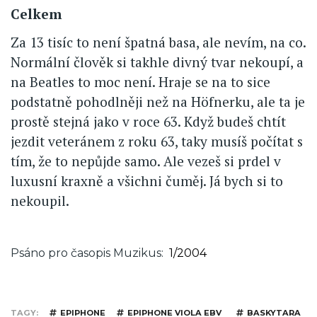
Celkem
Za 13 tisíc to není špatná basa, ale nevím, na co.
Normální člověk si takhle divný tvar nekoupí, a
na Beatles to moc není. Hraje se na to sice
podstatně pohodlněji než na Höfnerku, ale ta je
prostě stejná jako v roce 63. Když budeš chtít
jezdit veteránem z roku 63, taky musíš počítat s
tím, že to nepůjde samo. Ale vezeš si prdel v
luxusní kraxně a všichni čuměj. Já bych si to
nekoupil.
Psáno pro časopis Muzikus
1/2004
TAGY
EPIPHONE
EPIPHONE VIOLA EBV
BASKYTARA