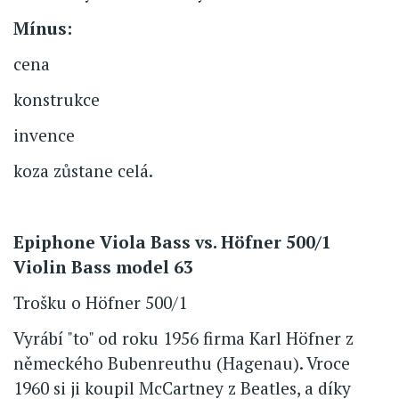
Mínus:
cena
konstrukce
invence
koza zůstane celá.
Epiphone Viola Bass vs. Höfner 500/1
Violin Bass model 63
Trošku o Höfner 500/1
Vyrábí "to" od roku 1956 firma Karl Höfner z
německého Bubenreuthu (Hagenau). Vroce
1960 si ji koupil McCartney z Beatles, a díky