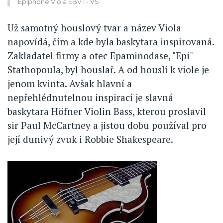
Epiphone Viola EBV I - VS
Už samotný houslový tvar a název Viola
napovídá, čím a kde byla baskytara inspirovaná.
Zakladatel firmy a otec Epaminodase, "Epi"
Stathopoula, byl houslař. A od houslí k viole je
jenom kvinta. Avšak hlavní a
nepřehlédnutelnou inspirací je slavná
baskytara Höfner Violin Bass, kterou proslavil
sir Paul McCartney a jistou dobu používal pro
její dunivý zvuk i Robbie Shakespeare.