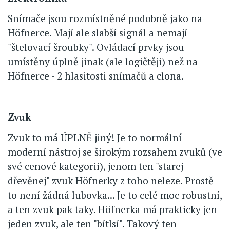
Snímače jsou rozmístněné podobně jako na
Höfnerce. Mají ale slabší signál a nemají
"štelovací šroubky". Ovládací prvky jsou
umístěny úplně jinak (ale logičtěji) než na
Höfnerce - 2 hlasitosti snímačů a clona.
Zvuk
Zvuk to má ÚPLNĚ jiný! Je to normální
moderní nástroj se širokým rozsahem zvuků (ve
své cenové kategorii), jenom ten "starej
dřevěnej" zvuk Höfnerky z toho neleze. Prostě
to není žádná lubovka... Je to celé moc robustní,
a ten zvuk pak taky. Höfnerka má prakticky jen
jeden zvuk, ale ten "bítlsí". Takový ten