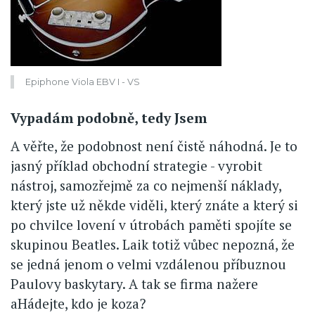
Epiphone Viola EBV I - VS
Vypadám podobně, tedy Jsem
A věřte, že podobnost není čistě náhodná. Je to
jasný příklad obchodní strategie - vyrobit
nástroj, samozřejmě za co nejmenší náklady,
který jste už někde viděli, který znáte a který si
po chvilce lovení v útrobách paměti spojíte se
skupinou Beatles. Laik totiž vůbec nepozná, že
se jedná jenom o velmi vzdálenou příbuznou
Paulovy baskytary. A tak se firma nažere
aHádejte, kdo je koza?